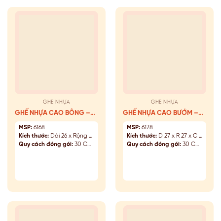
GHẾ NHỰA
GHẾ NHỰA
GHẾ NHỰA CAO BÔNG –
GHẾ NHỰA CAO BƯỚM –
6168
6178
MSP:
6168
MSP:
6178
Kích thước:
Dài 26 x Rộng 26 x Cao 46 (cm)
Kích thước:
D 27 x R 27 x C 46 (cm)
Quy cách đóng gói:
30 Cái/Kiện
Quy cách đóng gói:
30 Cái/Kiện