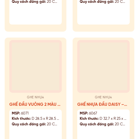
Quy cách đóng gói:
20 Cái/Kiện
Quy cách đóng gói:
20 Cái/Kiện
GHẾ NHỰA
GHẾ NHỰA
GHẾ ĐẨU VUÔNG 2 MÀU –
GHẾ NHỰA ĐẨU DAISY –
6071
6067
MSP:
6071
MSP:
6067
Kích thước:
D 28.5 x R 28.5 x C 24.2 (cm)
Kích thước:
D 32.7 x R 25 x C 17.2 (cm)
Quy cách đóng gói:
20 Cái/Kiện
Quy cách đóng gói:
20 Cái/Kiện