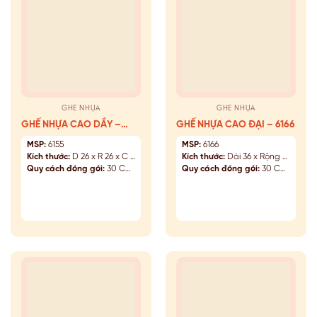
GHẾ NHỰA
GHẾ NHỰA
GHẾ NHỰA CAO DẦY –
GHẾ NHỰA CAO ĐẠI – 6166
6155
MSP:
6155
MSP:
6166
Kích thước:
D 26 x R 26 x C 46 (cm)
Kích thước:
Dài 36 x Rộng 36 x Cao 46 (cm)
Quy cách đóng gói:
30 Cái/Kiện
Quy cách đóng gói:
30 Cái/Kiện