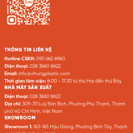
THÔNG TIN LIÊN HỆ
Hotline CSKH:
090 682 8980
Điện thoại:
028 3860 8822
Email:
info@vihungplastic.com
Thời gian làm việc:
8:00 - 17:30 từ thứ Hai đến thứ Bảy
NHÀ MÁY SẢN XUẤT
Điện thoại:
028 3860 8822
Địa chỉ:
309-311 Luỹ Bán Bích, Phường Phú Thạnh, Thành
phố Hồ Chí Minh, Việt Nam
SHOWROOM
Showroom 1:
163-165 Hậu Giang, Phường Bình Tây, Thành