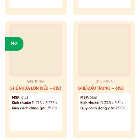
Mới
GHẾ NHỰA
GHẾ NHỰA
GHẾ NHỰA LÙN KIỂU – 6153
GHẾ ĐẨU TRUNG – 6158
MSP:
6153
MSP:
6158
Kích thước:
D 27.3 x R 27.3 x C 25.3 (cm)
Kích thước:
D 33.5 x R 31 x C 32 (cm)
Quy cách đóng gói:
25 Cái/Kiện
Quy cách đóng gói:
25 Cái/Kiện