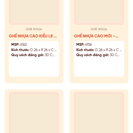
GHẾ NHỰA
GHẾ NHỰA
GHẾ NHỰA CAO KIỂU L8 –
GHẾ NHỰA CAO MỚI –
6162
6156
MSP:
6162
MSP:
6156
Kích thước:
D 26 x R 26 x C 45 (cm)
Kích thước:
D 26 x R 26 x C 45 (cm)
Quy cách đóng gói:
30 Cái/Kiện
Quy cách đóng gói:
30 Cái/Kiện