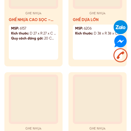
GHẾ NHỰA
GHẾ NHỰA
GHẾ NHỰA CAO SỌC –
GHẾ DỰA LỚN
6157
MSP:
6157
MSP:
6206
Kích thước:
D 27 x R 27 x C 46 (cm)
Kích thước:
D 38 x R 38 x C 45/85 (cm)
Quy cách đóng gói:
20 Cái/Kiện
GHẾ NHỰA
GHẾ NHỰA