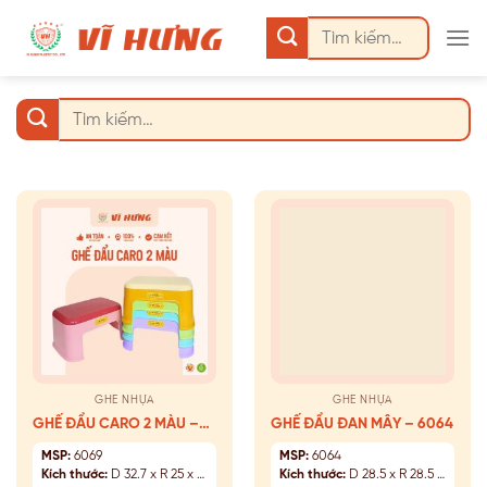
Bỏ
Tìm
qua
kiếm:
nội
dung
Tìm
kiếm:
GHẾ NHỰA
GHẾ NHỰA
GHẾ ĐẨU CARO 2 MÀU –
GHẾ ĐẨU ĐAN MÂY – 6064
6069
MSP:
6069
MSP:
6064
Kích thước:
D 32.7 x R 25 x C 17.2 (cm)
Kích thước:
D 28.5 x R 28.5 x C 24.2 (cm)