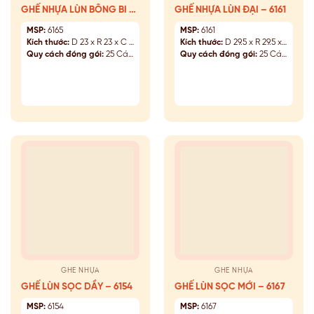
GHẾ NHỰA LÙN BÔNG BI –
GHẾ NHỰA LÙN ĐẠI – 6161
6165
MSP:
6165
MSP:
6161
Kích thước:
D 23 x R 23 x C 26 (cm)
Kích thước:
D 29.5 x R 29.5 x C 26 (cm)
Quy cách đóng gói:
25 Cái/Kiện
Quy cách đóng gói:
25 Cái/Kiện
GHẾ NHỰA
GHẾ NHỰA
GHẾ LÙN SỌC DẦY – 6154
GHẾ LÙN SỌC MỚI – 6167
MSP:
6154
MSP:
6167