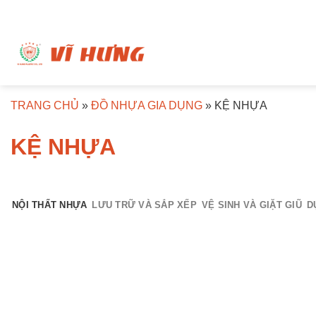
Bỏ
qua
nội
dung
TRANG CHỦ
»
ĐỒ NHỰA GIA DỤNG
»
KỆ NHỰA
KỆ NHỰA
NỘI THẤT NHỰA
LƯU TRỮ VÀ SẮP XẾP
VỆ SINH VÀ GIẶT GIŨ
D