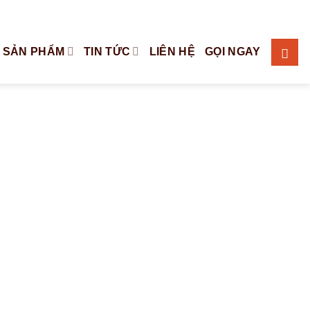
Tiếng Việt
English
 SẢN PHẨM
TIN TỨC
LIÊN HỆ
GỌI NGAY