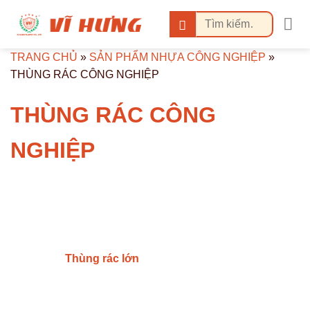
Bỏ
Tìm
qua
kiếm:
nội
TRANG CHỦ
»
SẢN PHẨM NHỰA CÔNG NGHIỆP
»
dung
THÙNG RÁC CÔNG NGHIỆP
THÙNG RÁC CÔNG
NGHIỆP
Thùng rác lớn