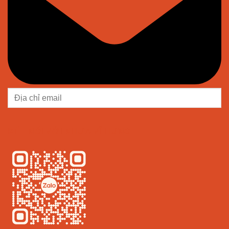
KẾT NỐI VỚI NHỰA VĨ HƯNG