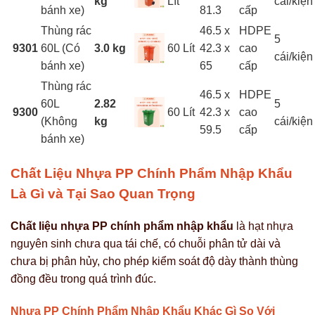
kg
Lít
cái/kiện
bánh xe)
81.3
cấp
Thùng rác
46.5 x
HDPE
5
9301
60L (Có
3.0 kg
60 Lít
42.3 x
cao
cái/kiện
bánh xe)
65
cấp
Thùng rác
46.5 x
HDPE
60L
2.82
5
9300
60 Lít
42.3 x
cao
(Không
kg
cái/kiện
59.5
cấp
bánh xe)
Chất Liệu Nhựa PP Chính Phẩm Nhập Khẩu
Là Gì và Tại Sao Quan Trọng
Chất liệu nhựa PP chính phẩm nhập khẩu
là hạt nhựa
nguyên sinh chưa qua tái chế, có chuỗi phân tử dài và
chưa bị phân hủy, cho phép kiểm soát độ dày thành thùng
đồng đều trong quá trình đúc.
Nhựa PP Chính Phẩm Nhập Khẩu Khác Gì So Với