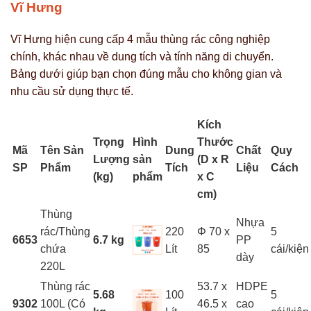
Vĩ Hưng
Vĩ Hưng hiện cung cấp 4 mẫu thùng rác công nghiệp
chính, khác nhau về dung tích và tính năng di chuyển.
Bảng dưới giúp bạn chọn đúng mẫu cho không gian và
nhu cầu sử dụng thực tế.
Kích
Trọng
Hình
Thước
Mã
Tên Sản
Dung
Chất
Quy
Lượng
sản
(D x R
SP
Phẩm
Tích
Liệu
Cách
(kg)
phẩm
x C
cm)
Thùng
Nhựa
rác/Thùng
220
Φ 70 x
5
6653
6.7 kg
PP
chứa
Lít
85
cái/kiện
dày
220L
Thùng rác
53.7 x
HDPE
5.68
100
5
9302
100L (Có
46.5 x
cao