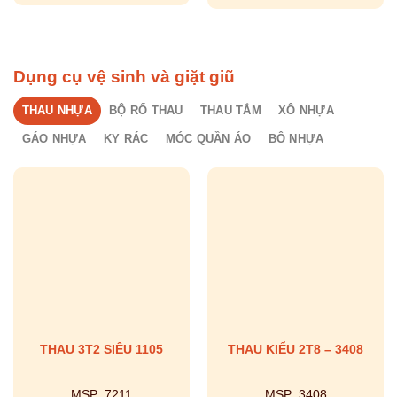
Dụng cụ vệ sinh và giặt giũ
THAU NHỰA
BỘ RỔ THAU
THAU TẮM
XÔ NHỰA
GÁO NHỰA
KY RÁC
MÓC QUẦN ÁO
BÔ NHỰA
THAU 3T2 SIÊU 1105
THAU KIỂU 2T8 – 3408
MSP:
7211
MSP:
3408