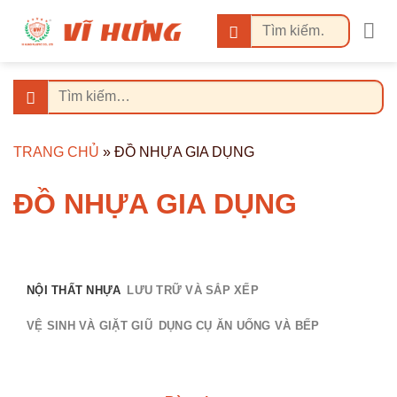
Bỏ
Tìm
qua
kiếm:
nội
dung
Tìm
kiếm:
TRANG CHỦ
»
ĐỒ NHỰA GIA DỤNG
ĐỒ NHỰA GIA DỤNG
NỘI THẤT NHỰA
LƯU TRỮ VÀ SẮP XẾP
VỆ SINH VÀ GIẶT GIŨ
DỤNG CỤ ĂN UỐNG VÀ BẾP