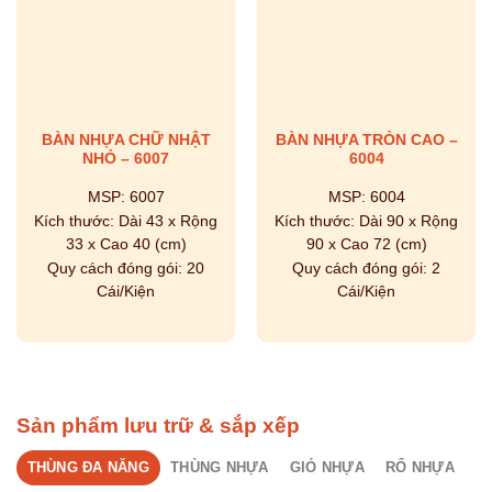
BÀN NHỰA CHỮ NHẬT
BÀN NHỰA TRÒN CAO –
NHỎ – 6007
6004
MSP:
6007
MSP:
6004
Kích thước:
Dài 43 x Rộng
Kích thước:
Dài 90 x Rộng
33 x Cao 40 (cm)
90 x Cao 72 (cm)
Quy cách đóng gói:
20
Quy cách đóng gói:
2
Cái/Kiện
Cái/Kiện
Sản phẩm lưu trữ & sắp xếp
THÙNG ĐA NĂNG
THÙNG NHỰA
GIỎ NHỰA
RỔ NHỰA