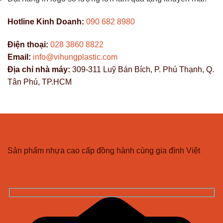
Hotline Kinh Doanh:
090 682 8980
Điện thoại:
028 3860 8822
Email:
info@vihungplastic.com
Địa chỉ nhà máy:
309-311 Luỹ Bán Bích, P. Phú Thạnh, Q.
Tân Phú, TP.HCM
CÔNG TY TNHH NHỰA VĨ HƯNG
Sản phẩm nhựa cao cấp đồng hành cùng gia đình Việt
ĐĂNG KÝ NHẬN BẢN TIN