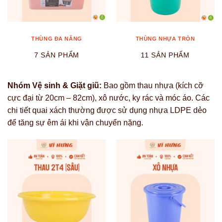
THÙNG ĐA NĂNG
THÙNG NHỰA TRÒN
7 SẢN PHẨM
11 SẢN PHẨM
Nhóm Vệ sinh & Giặt giũ:
Bao gồm thau nhựa (kích cỡ
cực đại từ 20cm – 82cm), xô nước, ky rác và móc áo. Các
chi tiết quai xách thường được sử dụng nhựa LDPE dẻo
để tăng sự êm ái khi vận chuyển nặng.