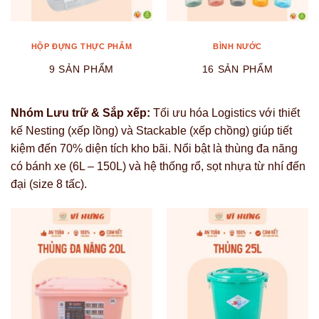
HỘP ĐỰNG THỰC PHẨM
BÌNH NƯỚC
9 SẢN PHẨM
16 SẢN PHẨM
Nhóm Lưu trữ & Sắp xếp:
Tối ưu hóa Logistics với thiết
kế Nesting (xếp lồng) và Stackable (xếp chồng) giúp tiết
kiệm đến 70% diện tích kho bãi. Nổi bật là thùng đa năng
có bánh xe (6L – 150L) và hệ thống rổ, sọt nhựa từ nhí đến
đại (size 8 tấc).