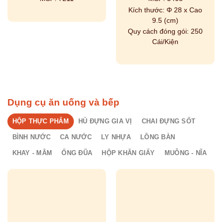
Kích thước:
Φ 28 x Cao
9.5 (cm)
Quy cách đóng gói:
250
Cái/Kiện
Dụng cụ ăn uống và bếp
HỘP THỰC PHẨM
HỦ ĐỰNG GIA VỊ
CHAI ĐỰNG SỐT
BÌNH NƯỚC
CA NƯỚC
LY NHỰA
LỒNG BÀN
KHAY - MÂM
ỐNG ĐŨA
HỘP KHĂN GIẤY
MUỖNG - NĨA