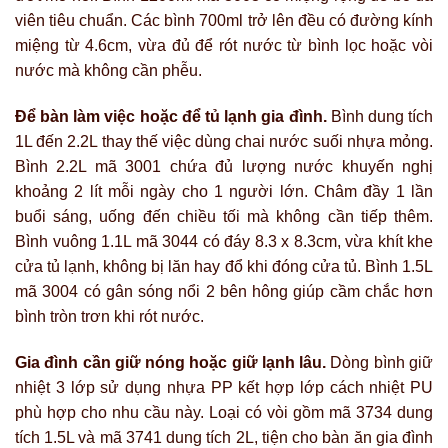
viên tiêu chuẩn. Các bình 700ml trở lên đều có đường kính
miệng từ 4.6cm, vừa đủ để rót nước từ bình lọc hoặc vòi
nước mà không cần phễu.
Để bàn làm việc hoặc để tủ lạnh gia đình.
Bình dung tích
1L đến 2.2L thay thế việc dùng chai nước suối nhựa mỏng.
Bình 2.2L mã 3001 chứa đủ lượng nước khuyến nghị
khoảng 2 lít mỗi ngày cho 1 người lớn. Châm đầy 1 lần
buổi sáng, uống đến chiều tối mà không cần tiếp thêm.
Bình vuông 1.1L mã 3044 có đáy 8.3 x 8.3cm, vừa khít khe
cửa tủ lạnh, không bị lăn hay đổ khi đóng cửa tủ. Bình 1.5L
mã 3004 có gân sóng nổi 2 bên hông giúp cầm chắc hơn
bình tròn trơn khi rót nước.
Gia đình cần giữ nóng hoặc giữ lạnh lâu.
Dòng bình giữ
nhiệt 3 lớp sử dụng nhựa PP kết hợp lớp cách nhiệt PU
phù hợp cho nhu cầu này. Loại có vòi gồm mã 3734 dung
tích 1.5L và mã 3741 dung tích 2L, tiện cho bàn ăn gia đình