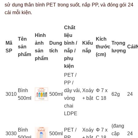
sử dụng thân bình PET trong suốt, nắp PP, và đóng gói 24
cái mỗi kiện.
Chất
Hình
liệu
Tên
Kích
Mã
ảnh
Dung
bình /
Kiểu
Trọng
sản
thước
Cái/
SP
sản
tích
nắp /
nắp
lượng
phẩm
(cm)
phẩm
phụ
kiện
PET /
PP /
Bình
dây vải,
Xoáy
Φ 7 x
3010
500ml
62g
24
500ml
vòng
+ bật
C 18
chai
LDPE
(đang
Bình
PET /
Xoáy
Φ 7 x
3030
500ml
cập
24
500ml
PP
+ bật
C 18