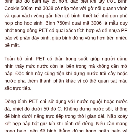
bình tạo độ bám tay tốt hơn, đặc biệt khi tay ướt. Bình
Cookie 500ml mã 3038 có nắp tròn với gờ nổi quanh vành
và quai xách vòng gắn liền cổ bình, thiết kế nhỏ gọn phù
hợp cho học sinh. Bình 750ml quai mã 3006 là mẫu duy
nhất trong dòng PET có quai xách tích hợp và đế nhựa PP
bảo vệ phần đáy bình, giúp bình đứng vững hơn trên nhiều
bề mặt.
Toàn bộ bình PET có thân trong suốt, giúp người dùng
nhìn thấy mức nước còn lại bên trong mà không cần mở
nắp. Đặc tính này cũng tiện khi đựng nước trái cây hoặc
nước pha thêm thành phần khác vì có thể quan sát màu
sắc trực tiếp.
Dòng bình PET chỉ sử dụng với nước nguội hoặc nước
đá, nhiệt độ dưới 50 độ C. Không đựng nước sôi, không
để bình dưới nắng trực tiếp trong thời gian dài. Nắp xoáy
kết hợp nắp bật giữ kín khi bình để đứng. Nếu cần mang
trong balo, nên để bình thẳng đứng trong ngăn balo và