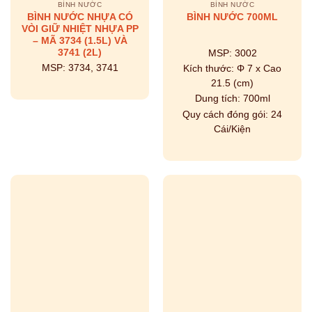
BÌNH NƯỚC
BÌNH NƯỚC
BÌNH NƯỚC NHỰA CÓ
BÌNH NƯỚC 700ML
VÒI GIỮ NHIỆT NHỰA PP
– MÃ 3734 (1.5L) VÀ
3741 (2L)
MSP:
3002
MSP:
3734, 3741
Kích thước:
Φ 7 x Cao
21.5 (cm)
Dung tích:
700ml
Quy cách đóng gói:
24
Cái/Kiện