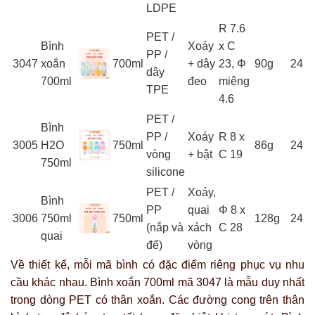
LDPE
R 7.6
PET /
Bình
Xoáy
x C
PP /
3047
xoắn
700ml
+ dây
23, Φ
90g
24
dây
700ml
đeo
miệng
TPE
4.6
PET /
Bình
PP /
Xoáy
R 8 x
3005
H2O
750ml
86g
24
vòng
+ bật
C 19
750ml
silicone
PET /
Xoáy,
Bình
PP
quai
Φ 8 x
3006
750ml
750ml
128g
24
(nắp và
xách
C 28
quai
đế)
vòng
Về thiết kế, mỗi mã bình có đặc điểm riêng phục vụ nhu
cầu khác nhau. Bình xoắn 700ml mã 3047 là mẫu duy nhất
trong dòng PET có thân xoắn. Các đường cong trên thân