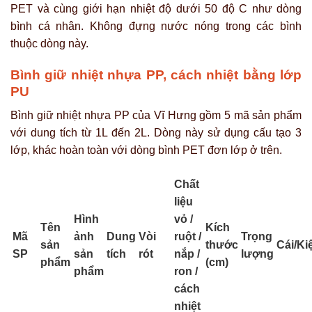
PET và cùng giới hạn nhiệt độ dưới 50 độ C như dòng
bình cá nhân. Không đựng nước nóng trong các bình
thuộc dòng này.
Bình giữ nhiệt nhựa PP, cách nhiệt bằng lớp
PU
Bình giữ nhiệt nhựa PP của Vĩ Hưng gồm 5 mã sản phẩm
với dung tích từ 1L đến 2L. Dòng này sử dụng cấu tạo 3
lớp, khác hoàn toàn với dòng bình PET đơn lớp ở trên.
Chất
liệu
Hình
vỏ /
Tên
Kích
Mã
ảnh
Dung
Vòi
ruột /
Trọng
sản
thước
Cái/Ki
SP
sản
tích
rót
nắp /
lượng
phẩm
(cm)
phẩm
ron /
cách
nhiệt