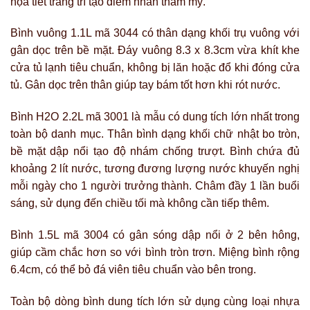
họa tiết trang trí tạo điểm nhấn thẩm mỹ.
Bình vuông 1.1L mã 3044 có thân dạng khối trụ vuông với
gân dọc trên bề mặt. Đáy vuông 8.3 x 8.3cm vừa khít khe
cửa tủ lạnh tiêu chuẩn, không bị lăn hoặc đổ khi đóng cửa
tủ. Gân dọc trên thân giúp tay bám tốt hơn khi rót nước.
Bình H2O 2.2L mã 3001 là mẫu có dung tích lớn nhất trong
toàn bộ danh mục. Thân bình dạng khối chữ nhật bo tròn,
bề mặt dập nổi tạo độ nhám chống trượt. Bình chứa đủ
khoảng 2 lít nước, tương đương lượng nước khuyến nghị
mỗi ngày cho 1 người trưởng thành. Châm đầy 1 lần buổi
sáng, sử dụng đến chiều tối mà không cần tiếp thêm.
Bình 1.5L mã 3004 có gân sóng dập nổi ở 2 bên hông,
giúp cầm chắc hơn so với bình tròn trơn. Miệng bình rộng
6.4cm, có thể bỏ đá viên tiêu chuẩn vào bên trong.
Toàn bộ dòng bình dung tích lớn sử dụng cùng loại nhựa