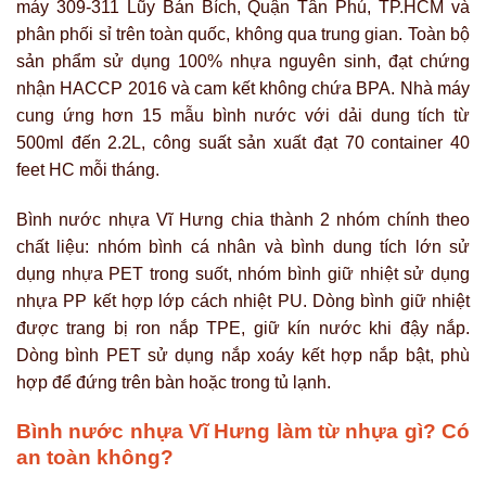
máy 309-311 Lũy Bán Bích, Quận Tân Phú, TP.HCM và
phân phối sỉ trên toàn quốc, không qua trung gian. Toàn bộ
sản phẩm sử dụng 100% nhựa nguyên sinh, đạt chứng
nhận HACCP 2016 và cam kết không chứa BPA. Nhà máy
cung ứng hơn 15 mẫu bình nước với dải dung tích từ
500ml đến 2.2L, công suất sản xuất đạt 70 container 40
feet HC mỗi tháng.
Bình nước nhựa Vĩ Hưng chia thành 2 nhóm chính theo
chất liệu: nhóm bình cá nhân và bình dung tích lớn sử
dụng nhựa PET trong suốt, nhóm bình giữ nhiệt sử dụng
nhựa PP kết hợp lớp cách nhiệt PU. Dòng bình giữ nhiệt
được trang bị ron nắp TPE, giữ kín nước khi đậy nắp.
Dòng bình PET sử dụng nắp xoáy kết hợp nắp bật, phù
hợp để đứng trên bàn hoặc trong tủ lạnh.
Bình nước nhựa Vĩ Hưng làm từ nhựa gì? Có
an toàn không?