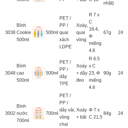
nhật)
R 7 x
PET /
C
Bình
PP /
Xoáy,
18.4,
3038
Cookie
500ml
quai
quai
67g
24
Φ
500ml
xách
vòng
miệng
LDPE
4.6
R 6.5
PET /
Bình
Xoáy
x C
PP /
3048
cao
500ml
+ dây
23, Φ
90g
24
dây
500ml
đeo
miệng
TPE
4.6
PET /
PP /
Bình
dây vải,
Xoáy
Φ 7 x
3002
nước
700ml
84g
24
vòng
+ bật
C 21.5
700ml
chai