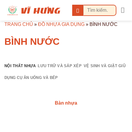
Bỏ
Tìm
qua
kiếm:
nội
TRANG CHỦ
»
ĐỒ NHỰA GIA DỤNG
»
BÌNH NƯỚC
dung
BÌNH NƯỚC
NỘI THẤT NHỰA
LƯU TRỮ VÀ SẮP XẾP
VỆ SINH VÀ GIẶT GIŨ
DỤNG CỤ ĂN UỐNG VÀ BẾP
Bàn nhựa