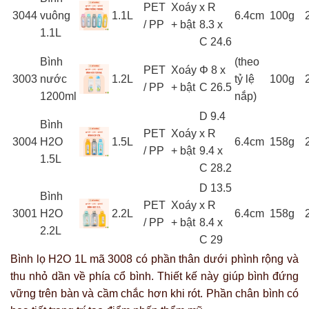
PET
Xoáy
x R
3044
vuông
1.1L
6.4cm
100g
/ PP
+ bật
8.3 x
1.1L
C 24.6
Bình
(theo
PET
Xoáy
Φ 8 x
3003
nước
1.2L
tỷ lệ
100g
/ PP
+ bật
C 26.5
1200ml
nắp)
D 9.4
Bình
PET
Xoáy
x R
3004
H2O
1.5L
6.4cm
158g
/ PP
+ bật
9.4 x
1.5L
C 28.2
D 13.5
Bình
PET
Xoáy
x R
3001
H2O
2.2L
6.4cm
158g
/ PP
+ bật
8.4 x
2.2L
C 29
Bình lọ H2O 1L mã 3008 có phần thân dưới phình rộng và
thu nhỏ dần về phía cổ bình. Thiết kế này giúp bình đứng
vững trên bàn và cầm chắc hơn khi rót. Phần chân bình có