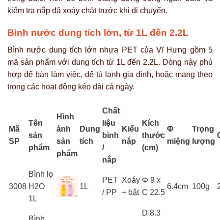
kiểm tra nắp đã xoáy chặt trước khi di chuyển.
Bình nước dung tích lớn, từ 1L đến 2.2L
Bình nước dung tích lớn nhựa PET của Vĩ Hưng gồm 5
mã sản phẩm với dung tích từ 1L đến 2.2L. Dòng này phù
hợp để bàn làm việc, để tủ lạnh gia đình, hoặc mang theo
trong các hoạt động kéo dài cả ngày.
Chất
Hình
Tên
liệu
Kích
Mã
ảnh
Dung
Kiểu
Φ
Trọng
sản
bình
thước
SP
sản
tích
nắp
miệng
lượng
phẩm
/
(cm)
phẩm
nắp
Bình lọ
PET
Xoáy
Φ 9 x
3008
H2O
1L
6.4cm
100g
/ PP
+ bật
C 22.5
1L
D 8.3
Bình