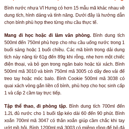
Bình nước nhựa Vĩ Hưng có hơn 15 mẫu mã khác nhau về
dung tích, hình dáng và tính năng. Dưới đây là hướng dẫn
chọn bình phù hợp theo từng nhu cầu thực tế.
Mang đi học hoặc đi làm văn phòng.
Bình dung tích
500ml đến 750ml phù hợp cho nhu cầu uống nước trong 1
buổi sáng hoặc 1 buổi chiều. Các mã bình trong dải dung
tích này nặng từ 61g đến 89g khi rỗng, nhẹ hơn một chiếc
điện thoại, và bỏ gọn trong ngăn balo hoặc túi xách. Bình
500ml mã 3010 và bình 750ml mã 3005 có dây đeo vải để
treo tay hoặc móc balo. Bình Cookie 500ml mã 3038 có
quai xách vòng gắn liền cổ bình, phù hợp cho học sinh cấp
1 và cấp 2 cầm tay trực tiếp.
Tập thể thao, đi phòng tập.
Bình dung tích 700ml đến
1.2L đủ nước cho 1 buổi tập kéo dài 60 đến 90 phút. Bình
xoắn 700ml mã 3047 có thân xoắn giúp cầm chắc khi tay
ướt mồ hôi. Bình 1200ml mã 3003 có miệng rộng để bỏ đá