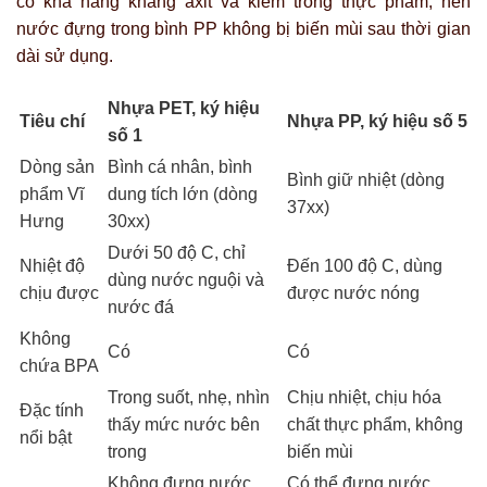
có khả năng kháng axit và kiềm trong thực phẩm, nên
nước đựng trong bình PP không bị biến mùi sau thời gian
dài sử dụng.
Nhựa PET, ký hiệu
Tiêu chí
Nhựa PP, ký hiệu số 5
số 1
Dòng sản
Bình cá nhân, bình
Bình giữ nhiệt (dòng
phẩm Vĩ
dung tích lớn (dòng
37xx)
Hưng
30xx)
Dưới 50 độ C, chỉ
Nhiệt độ
Đến 100 độ C, dùng
dùng nước nguội và
chịu được
được nước nóng
nước đá
Không
Có
Có
chứa BPA
Trong suốt, nhẹ, nhìn
Chịu nhiệt, chịu hóa
Đặc tính
thấy mức nước bên
chất thực phẩm, không
nổi bật
trong
biến mùi
Không đựng nước
Có thể đựng nước