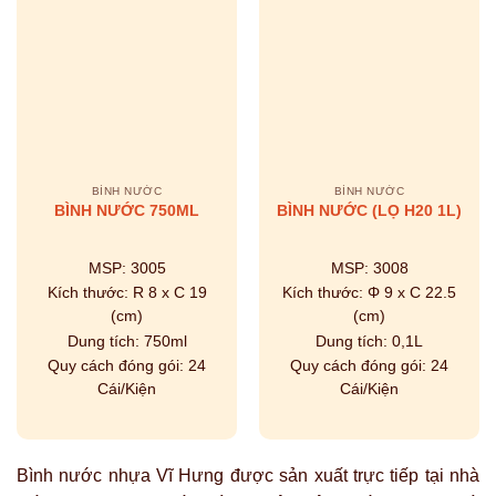
BÌNH NƯỚC
BÌNH NƯỚC
BÌNH NƯỚC 750ML
BÌNH NƯỚC (LỌ H20 1L)
MSP:
3005
MSP:
3008
Kích thước:
R 8 x C 19
Kích thước:
Φ 9 x C 22.5
(cm)
(cm)
Dung tích:
750ml
Dung tích:
0,1L
Quy cách đóng gói:
24
Quy cách đóng gói:
24
Cái/Kiện
Cái/Kiện
Bình nước nhựa Vĩ Hưng được sản xuất trực tiếp tại nhà