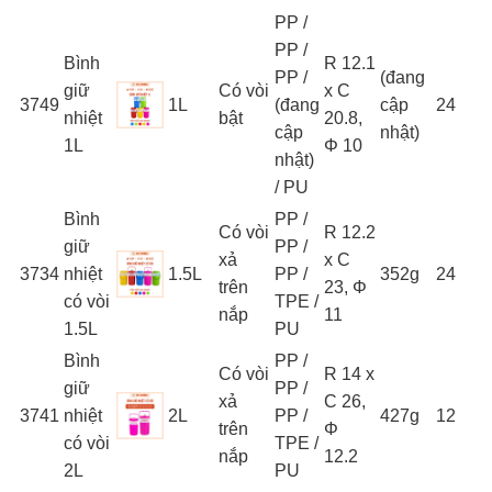
PP /
PP /
Bình
R 12.1
PP /
(đang
giữ
Có vòi
x C
3749
1L
(đang
cập
24
nhiệt
bật
20.8,
cập
nhật)
1L
Φ 10
nhật)
/ PU
Bình
PP /
Có vòi
R 12.2
giữ
PP /
xả
x C
3734
nhiệt
1.5L
PP /
352g
24
trên
23, Φ
có vòi
TPE /
nắp
11
1.5L
PU
Bình
PP /
Có vòi
R 14 x
giữ
PP /
xả
C 26,
3741
nhiệt
2L
PP /
427g
12
trên
Φ
có vòi
TPE /
nắp
12.2
2L
PU