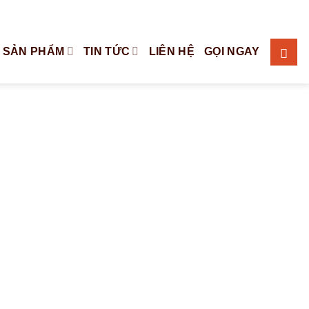
Tiếng Việt
English
 SẢN PHẨM
TIN TỨC
LIÊN HỆ
GỌI NGAY