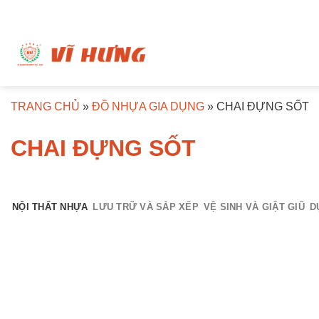
Bỏ
qua
nội
dung
TRANG CHỦ
»
ĐỒ NHỰA GIA DỤNG
»
CHAI ĐỰNG SỐT
CHAI ĐỰNG SỐT
NỘI THẤT NHỰA
LƯU TRỮ VÀ SẮP XẾP
VỆ SINH VÀ GIẶT GIŨ
D