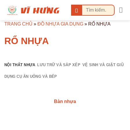
Bỏ
Tìm
qua
kiếm:
nội
TRANG CHỦ
»
ĐỒ NHỰA GIA DỤNG
»
RỔ NHỰA
dung
RỔ NHỰA
NỘI THẤT NHỰA
LƯU TRỮ VÀ SẮP XẾP
VỆ SINH VÀ GIẶT GIŨ
DỤNG CỤ ĂN UỐNG VÀ BẾP
Bàn nhựa