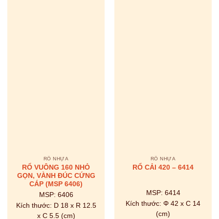
RỔ NHỰA
RỔ NHỰA
RỔ VUÔNG 160 NHỎ
RỔ CẢI 420 – 6414
GỌN, VÀNH ĐÚC CỨNG
CÁP (MSP 6406)
MSP:
6414
MSP:
6406
Kích thước:
Φ 42 x C 14
Kích thước:
D 18 x R 12.5
(cm)
x C 5.5 (cm)