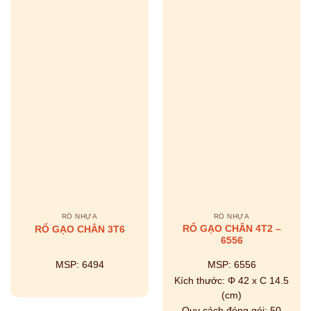
RỔ NHỰA
RỔ NHỰA
RỔ GẠO CHÂN 4T2 –
RỔ GẠO CHÂN 3T6
6556
MSP:
6494
MSP:
6556
Kích thước:
Φ 42 x C 14.5
(cm)
Quy cách đóng gói:
50