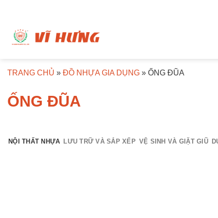
Bỏ
qua
nội
dung
TRANG CHỦ
»
ĐỒ NHỰA GIA DỤNG
»
ỐNG ĐŨA
ỐNG ĐŨA
NỘI THẤT NHỰA
LƯU TRỮ VÀ SẮP XẾP
VỆ SINH VÀ GIẶT GIŨ
D