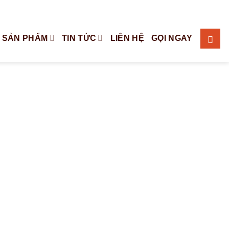
Tiếng Việt
English
 SẢN PHẨM
TIN TỨC
LIÊN HỆ
GỌI NGAY