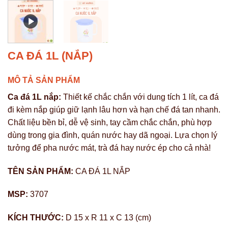
CA ĐÁ 1L (NẮP)
MÔ TẢ SẢN PHẨM
Ca đá 1L nắp:
Thiết kế chắc chắn với dung tích 1 lít, ca đá
đi kèm nắp giúp giữ lạnh lâu hơn và hạn chế đá tan nhanh.
Chất liệu bền bỉ, dễ vệ sinh, tay cầm chắc chắn, phù hợp
dùng trong gia đình, quán nước hay dã ngoại. Lựa chọn lý
tưởng để pha nước mát, trà đá hay nước ép cho cả nhà!
TÊN SẢN PHẨM:
CA ĐÁ 1L NẮP
MSP:
3707
KÍCH THƯỚC:
D 15 x R 11 x C 13 (cm)