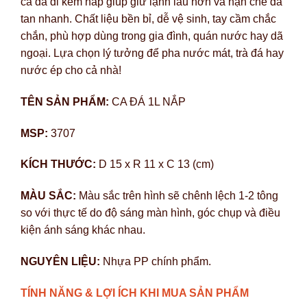
ca đá đi kèm nắp giúp giữ lạnh lâu hơn và hạn chế đá
tan nhanh. Chất liệu bền bỉ, dễ vệ sinh, tay cầm chắc
chắn, phù hợp dùng trong gia đình, quán nước hay dã
ngoại. Lựa chọn lý tưởng để pha nước mát, trà đá hay
nước ép cho cả nhà!
TÊN SẢN PHẨM:
CA ĐÁ 1L NẮP
MSP:
3707
KÍCH THƯỚC:
D 15 x R 11 x C 13 (cm)
MÀU SẮC:
Màu sắc trên hình sẽ chênh lệch 1-2 tông
so với thực tế do độ sáng màn hình, góc chụp và điều
kiện ánh sáng khác nhau.
NGUYÊN LIỆU:
Nhựa PP chính phẩm.
TÍNH NĂNG & LỢI ÍCH KHI MUA SẢN PHẨM