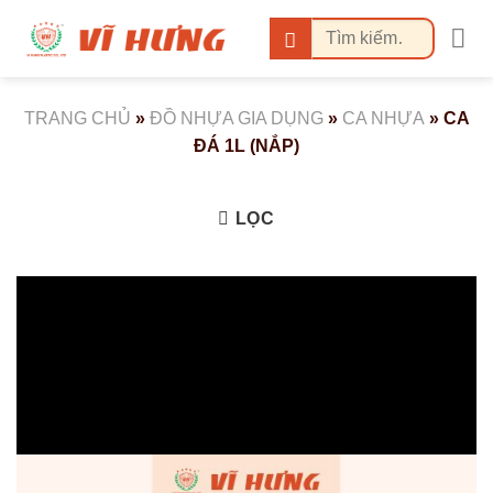
Bỏ
Tìm
qua
kiếm:
nội
dung
TRANG CHỦ
»
ĐỒ NHỰA GIA DỤNG
»
CA NHỰA
»
CA
ĐÁ 1L (NẮP)
LỌC