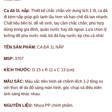
Ca đá 1L nắp:
Thiết kế chắc chắn với dung tích 1 lít, ca đá
đi kèm nắp giúp giữ lạnh lâu hơn và hạn chế đá tan nhanh.
Chất liệu bền bỉ, dễ vệ sinh, tay cầm chắc chắn, phù hợp
dùng trong gia đình, quán nước hay dã ngoại. Lựa chọn lý
tưởng để pha nước mát, trà đá hay nước ép cho cả nhà!
TÊN SẢN PHẨM:
CA ĐÁ 1L NẮP
MSP:
3707
KÍCH THƯỚC:
D 15 x R 11 x C 13 (cm)
MÀU SẮC:
Màu sắc trên hình sẽ chênh lệch 1-2 tông so
với thực tế do độ sáng màn hình, góc chụp và điều kiện
ánh sáng khác nhau.
NGUYÊN LIỆU:
Nhựa PP chính phẩm.