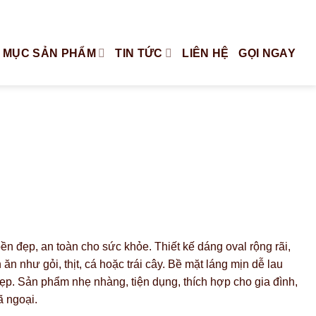
Tiếng Việt
English
 MỤC SẢN PHẨM
TIN TỨC
LIÊN HỆ
GỌI NGAY
n đẹp, an toàn cho sức khỏe. Thiết kế dáng oval rộng rãi,
n như gỏi, thịt, cá hoặc trái cây. Bề mặt láng mịn dễ lau
 dẹp. Sản phẩm nhẹ nhàng, tiện dụng, thích hợp cho gia đình,
ã ngoại.