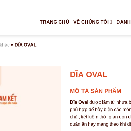
TRANG CHỦ
VỀ CHÚNG TÔI
DANH
 khác
»
DĨA OVAL
DĨA OVAL
MÔ TẢ SẢN PHẨM
Dĩa Oval
được làm từ nhựa bề
phù hợp để bày biện các món ă
chùi, tiết kiệm thời gian dọn
quán ăn hay mang theo khi d