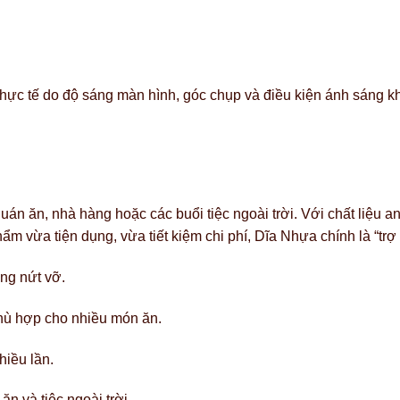
 thực tế do độ sáng màn hình, góc chụp và điều kiện ánh sáng k
quán ăn, nhà hàng hoặc các buổi tiệc ngoài trời. Với chất liệu an
m vừa tiện dụng, vừa tiết kiệm chi phí,
Dĩa Nhựa
chính là “tr
ng nứt vỡ.
phù hợp cho nhiều món ăn.
hiều lần.
ăn và tiệc ngoài trời.