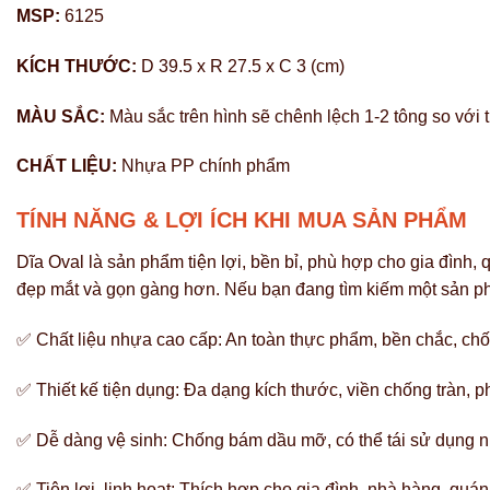
MSP:
6125
KÍCH THƯỚC:
D 39.5 x R 27.5 x C 3 (cm)
MÀU SẮC:
Màu sắc trên hình sẽ chênh lệch 1-2 tông so với
CHẤT LIỆU:
Nhựa PP chính phẩm
TÍNH NĂNG & LỢI ÍCH KHI MUA SẢN PHẨM
Dĩa Oval là sản phẩm tiện lợi, bền bỉ, phù hợp cho gia đình, 
đẹp mắt và gọn gàng hơn.
Nếu bạn đang tìm kiếm một sản phẩ
✅ Chất liệu nhựa cao cấp: An toàn thực phẩm, bền chắc, chố
✅ Thiết kế tiện dụng: Đa dạng kích thước, viền chống tràn, 
✅ Dễ dàng vệ sinh: Chống bám dầu mỡ, có thể tái sử dụng n
✅ Tiện lợi, linh hoạt: Thích hợp cho gia đình, nhà hàng, quán 