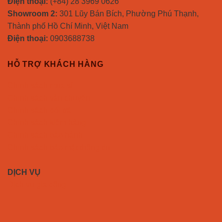
Điện thoại:
(+84) 28 3969 0626
Showroom 2:
301 Lũy Bán Bích, Phường Phú Thạnh,
Thành phố Hồ Chí Minh, Việt Nam
Điện thoại:
0903688738
HỖ TRỢ KHÁCH HÀNG
Chính sách mua sỉ
Chính sách vận chuyển
Chính sách đổi trả
Chính sách kiểm hàng
Chính sách bảo hành
Chính sách bảo mật thông tin
DỊCH VỤ
Dịch vụ gia công