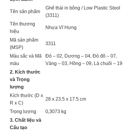
Ghế thái in bông / Low Plastic Stool
Tên sản phẩm
(3311)
Tên thương
Nhựa Vĩ Hưng
hiệu
Mã sản phẩm
3311
(MSP)
Màu sắc và Mã
Đỏ – 02, Dương – 04, Đỏ đô – 07,
màu
Vàng – 03, Hồng – 09, Lá chuối – 19
2. Kích thước
và Trọng
lượng
Kích thước (D x
28 x 23.5 x 17.5 cm
R x C)
Trọng lượng
0,3073 kg
3. Chất liệu và
Cấu tạo