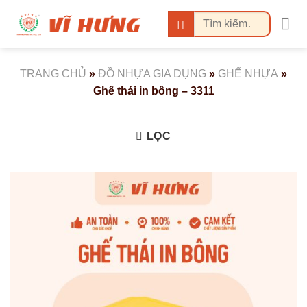
Bỏ
Tìm
qua
kiếm:
nội
dung
TRANG CHỦ
»
ĐỒ NHỰA GIA DỤNG
»
GHẾ NHỰA
»
Ghế thái in bông – 3311
LỌC