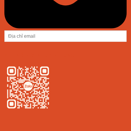
KẾT NỐI VỚI NHỰA VĨ HƯNG