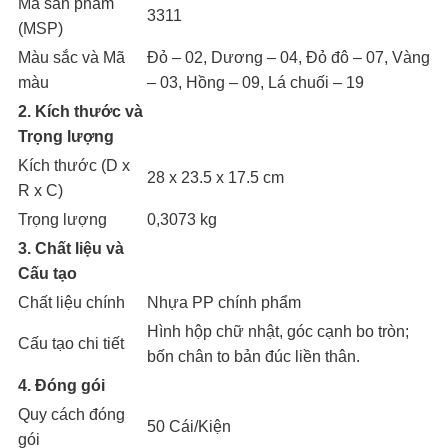
Mã sản phẩm
3311
(MSP)
Màu sắc và Mã
Đỏ – 02, Dương – 04, Đỏ đô – 07, Vàng
màu
– 03, Hồng – 09, Lá chuối – 19
2. Kích thước và
Trọng lượng
Kích thước (D x
28 x 23.5 x 17.5 cm
R x C)
Trọng lượng
0,3073 kg
3. Chất liệu và
Cấu tạo
Chất liệu chính
Nhựa PP chính phẩm
Hình hộp chữ nhật, góc cạnh bo tròn;
Cấu tạo chi tiết
bốn chân to bản đúc liền thân.
4. Đóng gói
Quy cách đóng
50 Cái/Kiện
gói