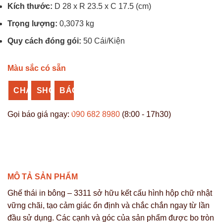
Kích thước:
D 28 x R 23.5 x C 17.5 (cm)
Trọng lượng:
0,3073 kg
Quy cách đóng gói:
50 Cái/Kiện
Màu sắc có sẵn
CHAT
SHOPEE
BÁO
ZALO
NHỰA
GIÁ
Gọi báo giá ngay:
090 682 8980
(8:00 - 17h30)
VĨ
SỈ
HƯNG
MÔ TẢ SẢN PHẨM
Ghế thái in bông – 3311 sở hữu kết cấu hình hộp chữ nhật
vững chãi, tạo cảm giác ổn định và chắc chắn ngay từ lần
đầu sử dụng. Các cạnh và góc của sản phẩm được bo tròn