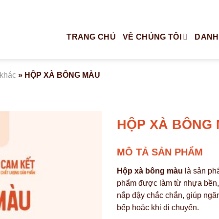
TRANG CHỦ
VỀ CHÚNG TÔI
DANH
 khác
»
HỘP XÀ BÔNG MÀU
HỘP XÀ BÔNG
MÔ TẢ SẢN PHẨM
Hộp xà bông màu
là sản phẩ
phẩm được làm từ nhựa bền, a
nắp đậy chắc chắn, giúp ngă
bếp hoặc khi di chuyển.