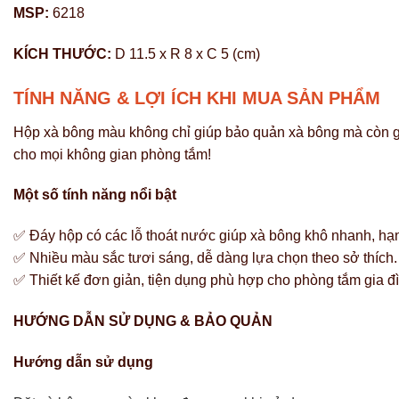
MSP:
6218
KÍCH THƯỚC:
D 11.5 x R 8 x C 5 (cm)
TÍNH NĂNG & LỢI ÍCH KHI MUA SẢN PHẨM
Hộp xà bông màu không chỉ giúp bảo quản xà bông mà còn g
cho mọi không gian phòng tắm!
Một số tính năng nổi bật
✅ Đáy hộp có các lỗ thoát nước giúp xà bông khô nhanh, hạ
✅ Nhiều màu sắc tươi sáng, dễ dàng lựa chọn theo sở thích.
✅ Thiết kế đơn giản, tiện dụng phù hợp cho phòng tắm gia đ
HƯỚNG DẪN SỬ DỤNG & BẢO QUẢN
Hướng dẫn sử dụng