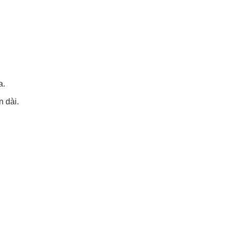
a.
n dài.