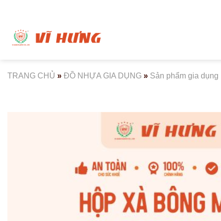
Bỏ
qua
nội
dung
TRANG CHỦ
»
ĐỒ NHỰA GIA DỤNG
»
Sản phẩm gia dụng