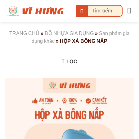
Bỏ
Tìm
qua
kiếm:
nội
dung
TRANG CHỦ
»
ĐỒ NHỰA GIA DỤNG
»
Sản phẩm gia
dụng khác
»
HỘP XÀ BÔNG NẮP
LỌC