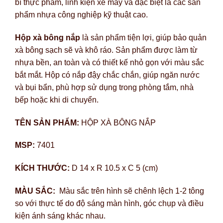
bì thực phẩm, linh kiện xe máy và đặc biệt là các sản
phẩm nhựa công nghiệp kỹ thuật cao.
Hộp xà bông nắp
là sản phẩm tiện lợi, giúp bảo quản
xà bông sạch sẽ và khô ráo. Sản phẩm được làm từ
nhựa bền, an toàn và có thiết kế nhỏ gọn với màu sắc
bắt mắt. Hộp có nắp đậy chắc chắn, giúp ngăn nước
và bụi bẩn, phù hợp sử dụng trong phòng tắm, nhà
bếp hoặc khi di chuyển.
TÊN SẢN PHẨM:
HỘP XÀ BÔNG NẮP
MSP:
7401
KÍCH THƯỚC:
D 14 x R 10.5 x C 5 (cm)
MÀU SẮC:
Màu sắc trên hình sẽ chênh lệch 1-2 tông
so với thực tế do độ sáng màn hình, góc chụp và điều
kiện ánh sáng khác nhau.