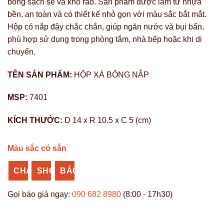
bông sạch sẽ và khô ráo. Sản phẩm được làm từ nhựa
bền, an toàn và có thiết kế nhỏ gọn với màu sắc bắt mắt.
Hộp có nắp đậy chắc chắn, giúp ngăn nước và bụi bẩn,
phù hợp sử dụng trong phòng tắm, nhà bếp hoặc khi di
chuyển.
TÊN SẢN PHẨM:
HỘP XÀ BÔNG NẮP
MSP:
7401
KÍCH THƯỚC:
D 14 x R 10.5 x C 5 (cm)
Màu sắc có sẵn
CHAT
SHOPEE
BÁO
ZALO
NHỰA
GIÁ
Gọi báo giá ngay:
090 682 8980
(8:00 - 17h30)
VĨ
SỈ