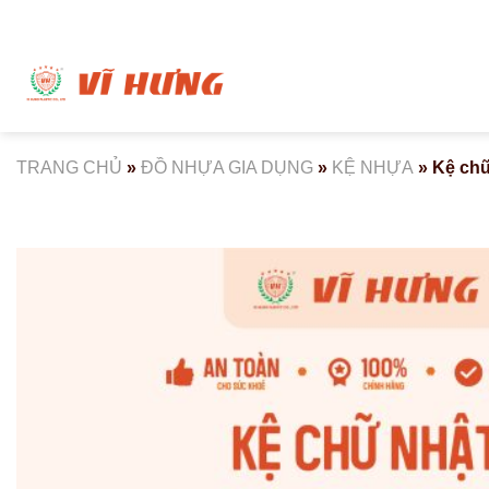
Bỏ
qua
nội
dung
TRANG CHỦ
»
ĐỒ NHỰA GIA DỤNG
»
KỆ NHỰA
»
Kệ chữ