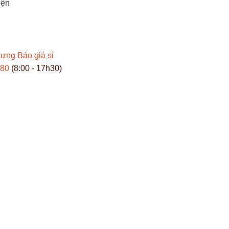
iện
Hưng
Báo giá sỉ
980
(8:00 - 17h30)