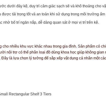
ớc dưới đáy kệ, duy trì cảm giác sạch sẽ và khô thoáng cho vậ
được tải trọng tốt và an toàn khi sử dụng trong môi trường ẩ
c nhờ bố trí ngăn nắp, dễ dàng quan sát ở mọi vị trí trên kệ.
g cho nhiều khu vực khác nhau trong gia đình. Sản phẩm có ch
 người nội trợ có thể phân loại đồ dùng khoa học giúp không gi
ài. Đây là lựa chọn lý tưởng để sắp xếp vật dụng cá nhân một c
Small Rectangular Shelf 3 Tiers