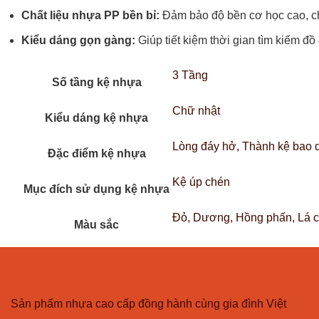
Chất liệu nhựa PP bền bỉ:
Đảm bảo độ bền cơ học cao, chị
Kiểu dáng gọn gàng:
Giúp tiết kiệm thời gian tìm kiếm đồ 
3 Tầng
Số tầng kệ nhựa
Chữ nhật
Kiểu dáng kệ nhựa
Lòng đáy hở, Thành kệ bao 
Đặc điểm kệ nhựa
Kệ úp chén
Mục đích sử dụng kệ nhựa
Đỏ, Dương, Hồng phấn, Lá ch
Màu sắc
Công ty TNHH Nhựa Vĩ Hưng
Sản phẩm nhựa cao cấp đồng hành cùng gia đình Việt