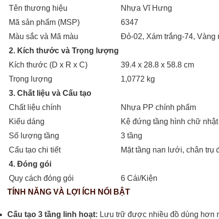
Tên thương hiệu
Nhựa Vĩ Hưng
Mã sản phẩm (MSP)
6347
Màu sắc và Mã màu
Đỏ-02, Xám trắng-74, Vàng 
2. Kích thước và Trọng lượng
Kích thước (D x R x C)
39.4 x 28.8 x 58.8 cm
Trọng lượng
1,0772 kg
3. Chất liệu và Cấu tạo
Chất liệu chính
Nhựa PP chính phẩm
Kiểu dáng
Kệ đứng tầng hình chữ nhật
Số lượng tầng
3 tầng
Cấu tạo chi tiết
Mặt tầng nan lưới, chân trụ 
4. Đóng gói
Quy cách đóng gói
6 Cái/Kiện
TÍNH NĂNG VÀ LỢI ÍCH NỔI BẬT
Cấu tạo 3 tầng linh hoạt:
Lưu trữ được nhiều đồ dùng hơn nh