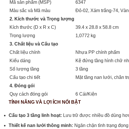
Mã sản phẩm (MSP)
6347
Màu sắc và Mã màu
Đỏ-02, Xám trắng-74, Vàn
2. Kích thước và Trọng lượng
Kích thước (D x R x C)
39.4 x 28.8 x 58.8 cm
Trọng lượng
1,0772 kg
3. Chất liệu và Cấu tạo
Chất liệu chính
Nhựa PP chính phẩm
Kiểu dáng
Kệ đứng tầng hình chữ nh
Số lượng tầng
3 tầng
Cấu tạo chi tiết
Mặt tầng nan lưới, chân tr
4. Đóng gói
Quy cách đóng gói
6 Cái/Kiện
TÍNH NĂNG VÀ LỢI ÍCH NỔI BẬT
Cấu tạo 3 tầng linh hoạt:
Lưu trữ được nhiều đồ dùng hơn 
Thiết kế nan lưới thông minh:
Ngăn chặn tình trạng đọng 