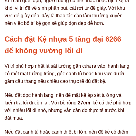
Khi cần quét dọn, người dùng có thể nhấc hoặc dịch kệ ra
khỏi vị trí để vệ sinh phần bụi, cát rơi từ đế giày. Với khu
vực để giày dép, đây là thao tác cần làm thường xuyên
nên việc bố trí kệ gọn sẽ giúp dọn dẹp dễ hơn.
Cách đặt Kệ nhựa 5 tầng đại 6266
để không vướng lối đi
Vị trí phù hợp nhất là sát tường gần cửa ra vào, hành lang
có một mặt tường trống, góc cạnh tủ hoặc khu vực dưới
gầm cầu thang nếu chiều cao thực tế đủ đặt kệ.
Nếu đặt dọc hành lang, nên để mặt kệ áp sát tường và
kiểm tra lối đi còn lại. Với bề rộng
27cm
, kệ có thể phù hợp
với nhiều lối đi nhỏ, nhưng vẫn cần đo thực tế trước khi
đặt mua.
Nếu đặt cạnh tủ hoặc cạnh thiết bị lớn, nên để kệ có điểm