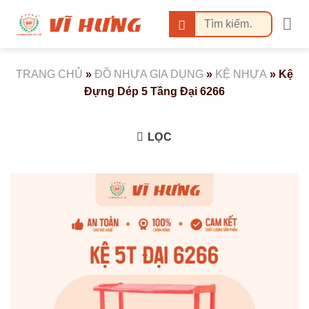
Bỏ
Tìm
qua
kiếm:
nội
dung
TRANG CHỦ
»
ĐỒ NHỰA GIA DỤNG
»
KỆ NHỰA
»
Kệ
Đựng Dép 5 Tầng Đại 6266
LỌC