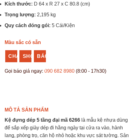
Kích thước:
D 64 x R 27 x C 80.8 (cm)
Trọng lượng:
2,195 kg
Quy cách đóng gói:
5 Cái/Kiện
Màu sắc có sẵn
CHAT
SHOPEE
BÁO
ZALO
NHỰA
GIÁ
Gọi báo giá ngay:
090 682 8980
(8:00 - 17h30)
VĨ
SỈ
HƯNG
MÔ TẢ SẢN PHẨM
Kệ đựng dép 5 tầng đại mã 6266
là mẫu kệ nhựa dùng
để sắp xếp giày dép đi hằng ngày tại cửa ra vào, hành
lang, phòng trọ, căn hộ nhỏ hoặc khu vực sát tường. Sản