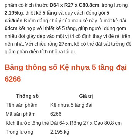
phẩm có kích thước
D64 x R27 x C80.8cm
, trọng lượng
2,195kg
, thiết kế
5 tầng
và quy cách đóng gói
5
cái/kiện
.Điểm đáng chú ý của mẫu kệ này là mặt kệ dài
64cm
kết hợp với thiết kế 5 tầng, giúp người dùng gom
nhiều đôi giày dép vào một vị trí cố định thay vì để rải trên
nền nhà. Với chiều rộng
27cm
, kệ có thể đặt sát tường để
giảm phần diện tích nhô ra lối đi.
Bảng thông số Kệ nhựa 5 tầng đại
6266
Thông số
Giá trị
Tên sản phẩm
Kệ nhựa 5 tầng đại
Mã sản phẩm
6266
Kích thước tổng thể
Dài 64 x Rộng 27 x Cao 80.8 cm
Trọng lượng
2,195 kg