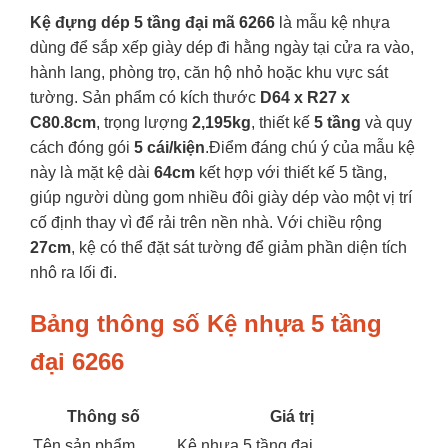
Kệ đựng dép 5 tầng đại mã 6266
là mẫu kệ nhựa
dùng để sắp xếp giày dép đi hằng ngày tại cửa ra vào,
hành lang, phòng trọ, căn hộ nhỏ hoặc khu vực sát
tường. Sản phẩm có kích thước
D64 x R27 x
C80.8cm
, trọng lượng
2,195kg
, thiết kế
5 tầng
và quy
cách đóng gói
5 cái/kiện
.Điểm đáng chú ý của mẫu kệ
này là mặt kệ dài
64cm
kết hợp với thiết kế 5 tầng,
giúp người dùng gom nhiều đôi giày dép vào một vị trí
cố định thay vì để rải trên nền nhà. Với chiều rộng
27cm
, kệ có thể đặt sát tường để giảm phần diện tích
nhô ra lối đi.
Bảng thông số Kệ nhựa 5 tầng
đại 6266
Thông số
Giá trị
Tên sản phẩm
Kệ nhựa 5 tầng đại