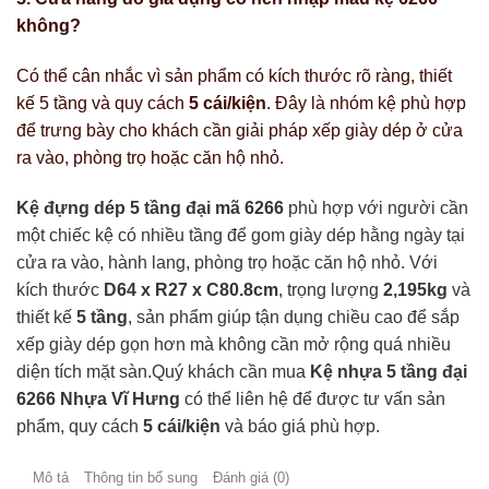
không?
Có thể cân nhắc vì sản phẩm có kích thước rõ ràng, thiết
kế 5 tầng và quy cách
5 cái/kiện
. Đây là nhóm kệ phù hợp
để trưng bày cho khách cần giải pháp xếp giày dép ở cửa
ra vào, phòng trọ hoặc căn hộ nhỏ.
Kệ đựng dép 5 tầng đại mã 6266
phù hợp với người cần
một chiếc kệ có nhiều tầng để gom giày dép hằng ngày tại
cửa ra vào, hành lang, phòng trọ hoặc căn hộ nhỏ. Với
kích thước
D64 x R27 x C80.8cm
, trọng lượng
2,195kg
và
thiết kế
5 tầng
, sản phẩm giúp tận dụng chiều cao để sắp
xếp giày dép gọn hơn mà không cần mở rộng quá nhiều
diện tích mặt sàn.Quý khách cần mua
Kệ nhựa 5 tầng đại
6266 Nhựa Vĩ Hưng
có thể liên hệ để được tư vấn sản
phẩm, quy cách
5 cái/kiện
và báo giá phù hợp.
Mô tả
Thông tin bổ sung
Đánh giá (0)