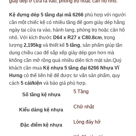
giày dép ở cửa ra vào, phòng trọ hoặc căn hộ nhỏ.
Kệ đựng dép 5 tầng đại mã 6266
phù hợp với người
cần một chiếc kệ có nhiều tầng để gom giày dép hằng
ngày tại cửa ra vào, hành lang, phòng trọ hoặc căn hộ
nhỏ. Với kích thước
D64 x R27 x C80.8cm
, trọng
lượng
2,195kg
và thiết kế
5 tầng
, sản phẩm giúp tận
dụng chiều cao để sắp xếp giày dép gọn hơn mà
không cần mở rộng quá nhiều diện tích mặt sàn.Quý
khách cần mua
Kệ nhựa 5 tầng đại 6266 Nhựa Vĩ
Hưng
có thể liên hệ để được tư vấn sản phẩm, quy
cách
5 cái/kiện
và báo giá phù hợp.
5 Tầng
Số tầng kệ nhựa
Chữ nhật
Kiểu dáng kệ nhựa
Lòng đáy hở
Đặc điểm kệ nhựa