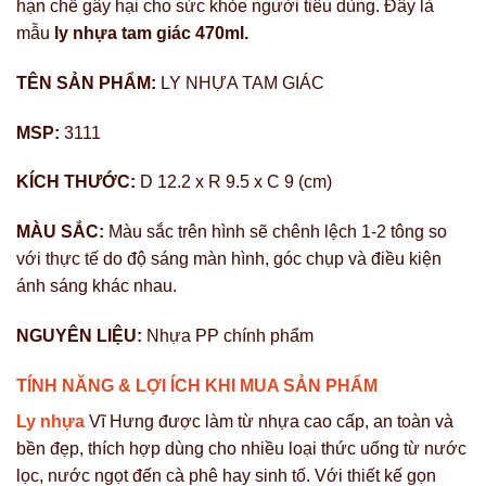
hạn chế gây hại cho sức khỏe người tiêu dùng. Đây là
mẫu
ly nhựa tam giác 470ml.
TÊN SẢN PHẨM:
LY NHỰA TAM GIÁC
MSP:
3111
KÍCH THƯỚC:
D 12.2 x R 9.5 x C 9 (cm)
MÀU SẮC:
Màu sắc trên hình sẽ chênh lệch 1-2 tông so
với thực tế do độ sáng màn hình, góc chụp và điều kiện
ánh sáng khác nhau.
NGUYÊN LIỆU:
Nhựa PP chính phẩm
TÍNH NĂNG & LỢI ÍCH KHI MUA SẢN PHẨM
Ly nhựa
Vĩ Hưng được làm từ nhựa cao cấp, an toàn và
bền đẹp, thích hợp dùng cho nhiều loại thức uống từ nước
lọc, nước ngọt đến cà phê hay sinh tố. Với thiết kế gọn