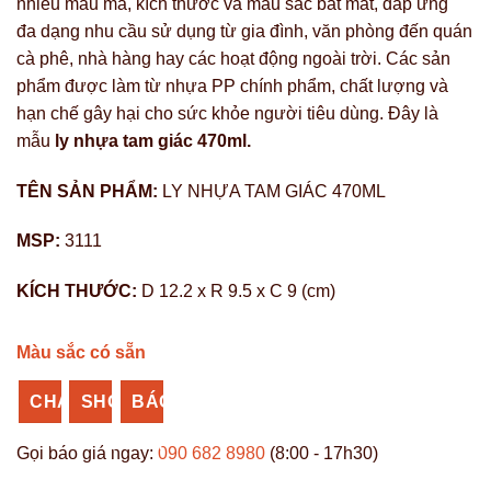
nhiều mẫu mã, kích thước và màu sắc bắt mắt, đáp ứng
đa dạng nhu cầu sử dụng từ gia đình, văn phòng đến quán
cà phê, nhà hàng hay các hoạt động ngoài trời. Các sản
phẩm được làm từ nhựa PP chính phẩm, chất lượng và
hạn chế gây hại cho sức khỏe người tiêu dùng. Đây là
mẫu
ly nhựa tam giác 470ml.
TÊN SẢN PHẨM:
LY NHỰA TAM GIÁC 470ML
MSP:
3111
KÍCH THƯỚC:
D 12.2 x R 9.5 x C 9 (cm)
Màu sắc có sẵn
CHAT
SHOPEE
BÁO
ZALO
NHỰA
GIÁ
Gọi báo giá ngay:
090 682 8980
(8:00 - 17h30)
VĨ
SỈ