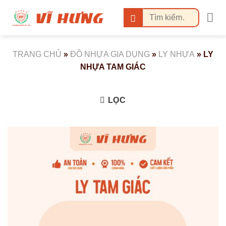
Bỏ
Tìm
qua
kiếm:
nội
dung
TRANG CHỦ
»
ĐỒ NHỰA GIA DỤNG
»
LY NHỰA
»
LY
NHỰA TAM GIÁC
LỌC