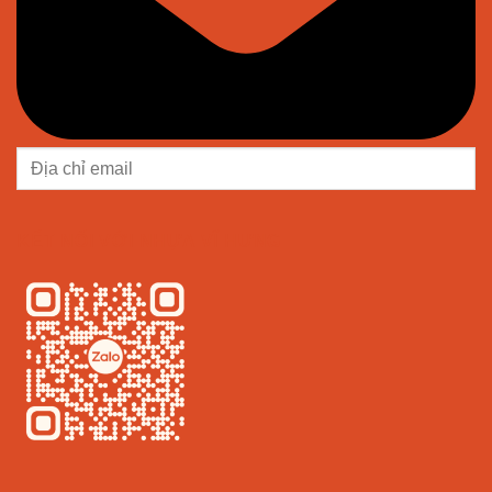
KẾT NỐI VỚI NHỰA VĨ HƯNG