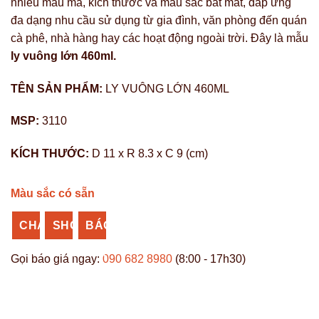
nhiều mẫu mã, kích thước và màu sắc bắt mắt, đáp ứng
đa dạng nhu cầu sử dụng từ gia đình, văn phòng đến quán
cà phê, nhà hàng hay các hoạt động ngoài trời. Đây là mẫu
ly vuông lớn 460ml.
TÊN SẢN PHẨM:
LY VUÔNG LỚN 460ML
MSP:
3110
KÍCH THƯỚC:
D 11 x R 8.3 x C 9 (cm)
Màu sắc có sẵn
CHAT
SHOPEE
BÁO
ZALO
NHỰA
GIÁ
Gọi báo giá ngay:
090 682 8980
(8:00 - 17h30)
VĨ
SỈ
HƯNG