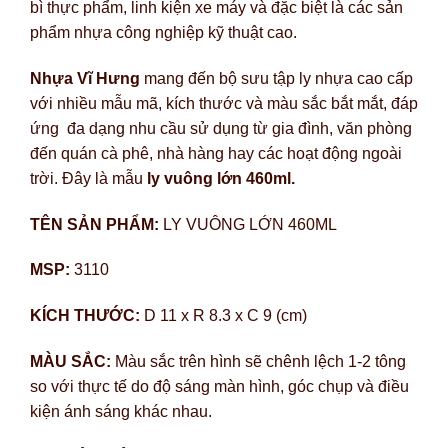
bì thực phẩm, linh kiện xe máy và đặc biệt là các sản
phẩm nhựa công nghiệp kỹ thuật cao.
Nhựa Vĩ Hưng
mang đến bộ sưu tập ly nhựa cao cấp
với nhiều mẫu mã, kích thước và màu sắc bắt mắt, đáp
ứng đa dạng nhu cầu sử dụng từ gia đình, văn phòng
đến quán cà phê, nhà hàng hay các hoạt động ngoài
trời. Đây là mẫu
ly vuông lớn 460ml.
TÊN SẢN PHẨM:
LY VUÔNG LỚN 460ML
MSP:
3110
KÍCH THƯỚC:
D 11 x R 8.3 x C 9 (cm)
MÀU SẮC:
Màu sắc trên hình sẽ chênh lệch 1-2 tông
so với thực tế do độ sáng màn hình, góc chụp và điều
kiện ánh sáng khác nhau.