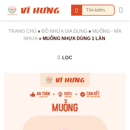
Bỏ
Tìm
qua
kiếm:
nội
dung
TRANG CHỦ
»
ĐỒ NHỰA GIA DỤNG
»
MUỖNG - NĨA
NHỰA
»
MUỖNG NHỰA DÙNG 1 LẦN
LỌC