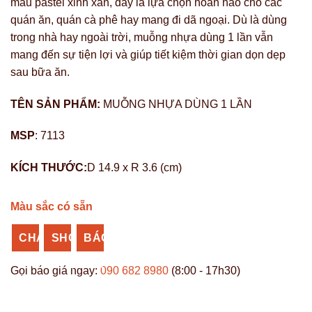
màu pastel xinh xắn, đây là lựa chọn hoàn hảo cho các
quán ăn, quán cà phê hay mang đi dã ngoại. Dù là dùng
trong nhà hay ngoài trời, muỗng nhựa dùng 1 lần vẫn
mang đến sự tiện lợi và giúp tiết kiệm thời gian dọn dẹp
sau bữa ăn.
TÊN SẢN PHẨM:
MUỖNG NHỰA DÙNG 1 LẦN
MSP
: 7113
KÍCH THƯỚC:
D 14.9 x R 3.6 (cm)
Màu sắc có sẵn
CHAT
SHOPEE
BÁO
ZALO
NHỰA
GIÁ
Gọi báo giá ngay:
090 682 8980
(8:00 - 17h30)
VĨ
SỈ