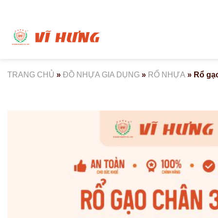
Bỏ
qua
nội
dung
TRANG CHỦ
»
ĐỒ NHỰA GIA DỤNG
»
RỔ NHỰA
»
Rổ gạo