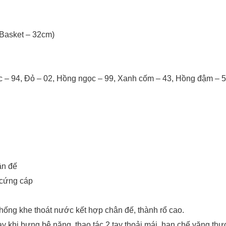
 Basket – 32cm)
c – 94, Đỏ – 02, Hồng ngọc – 99, Xanh cốm – 43, Hồng đậm – 
ân đế
 cứng cáp
hống khe thoát nước kết hợp chân đế, thành rổ cao.
 khi bưng bê nặng, thao tác 2 tay thoải mái, hạn chế văng thự