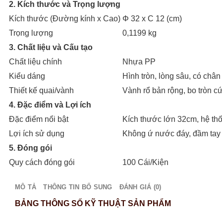
2. Kích thước và Trọng lượng
Kích thước (Đường kính x Cao)
Φ 32 x C 12 (cm)
Trọng lượng
0,1199 kg
3. Chất liệu và Cấu tạo
Chất liệu chính
Nhựa PP
Kiểu dáng
Hình tròn, lòng sâu, có chân
Thiết kế quai/vành
Vành rổ bản rộng, bo tròn c
4. Đặc điểm và Lợi ích
Đặc điểm nổi bật
Kích thước lớn 32cm, hệ thố
Lợi ích sử dụng
Không ứ nước đáy, đầm tay k
5. Đóng gói
Quy cách đóng gói
100 Cái/Kiện
MÔ TẢ
THÔNG TIN BỔ SUNG
ĐÁNH GIÁ (0)
BẢNG THÔNG SỐ KỸ THUẬT SẢN PHẨM