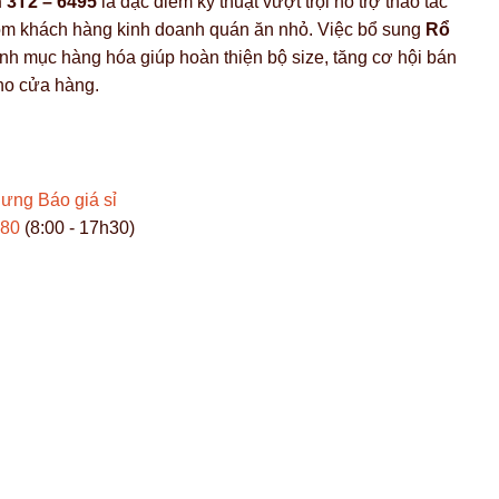
 3T2 – 6495
là đặc điểm kỹ thuật vượt trội hỗ trợ thao tác
hóm khách hàng kinh doanh quán ăn nhỏ. Việc bổ sung
Rổ
h mục hàng hóa giúp hoàn thiện bộ size, tăng cơ hội bán
cho cửa hàng.
Hưng
Báo giá sỉ
980
(8:00 - 17h30)