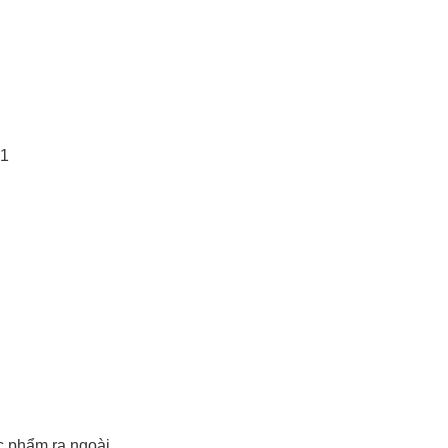
51
c phẩm ra ngoài.