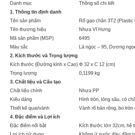
Danh mục
Thông số chi tiết
1. Thông tin định danh
Tên sản phẩm
Rổ gạo chân 3T2 (Plastic
Tên thương hiệu
Nhựa Vĩ Hưng
Mã sản phẩm (MSP)
6495
Màu sắc
Lá ngọc – 95, Dương ngọ
2. Kích thước và Trọng lượng
Kích thước (Đường kính x Cao)
Φ 32 x C 12 (cm)
Trọng lượng
0,1199 kg
3. Chất liệu và Cấu tạo
Chất liệu chính
Nhựa PP
Kiểu dáng
Hình tròn, lòng sâu, có ch
Thiết kế quai/vành
Vành rổ bản rộng, bo tròn
4. Đặc điểm và Lợi ích
Đặc điểm nổi bật
Kích thước lớn 32cm, hệ t
Lợi ích sử dụng
Không ứ nước đáy, đầm tay