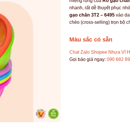
miệng rộng của
Rổ gạo chân
nhanh, rất dễ thuyết phục n
gạo chân 3T2 – 6495
vào dan
chéo (cross-selling) trọn bộ 
Màu sắc có sẵn
Chat Zalo
Shopee Nhựa Vĩ 
Gọi báo giá ngay:
090 682 8