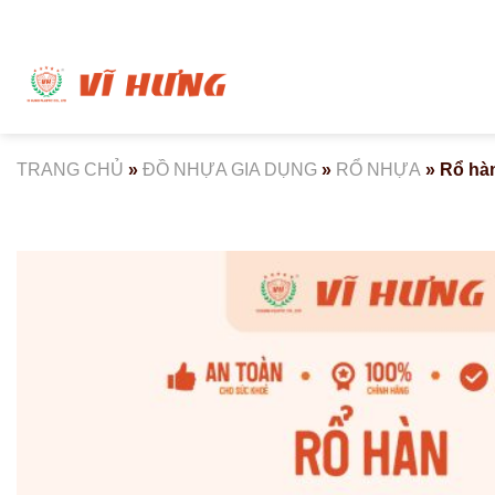
Bỏ
qua
nội
dung
TRANG CHỦ
»
ĐỒ NHỰA GIA DỤNG
»
RỔ NHỰA
»
Rổ hàn