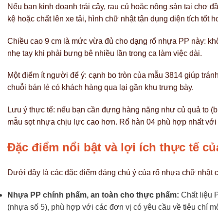
Nếu bạn kinh doanh trái cây, rau củ hoặc nông sản tại chợ đầu
kệ hoặc chất lên xe tải, hình chữ nhật tận dụng diện tích tốt 
Chiều cao 9 cm là mức vừa đủ cho dạng rổ nhựa PP này: khôn
nhẹ tay khi phải bưng bê nhiều lần trong ca làm việc dài.
Một điểm ít người để ý: cạnh bo tròn của mẫu 3814 giúp tránh
chuỗi bán lẻ có khách hàng qua lại gần khu trưng bày.
Lưu ý thực tế: nếu bạn cần đựng hàng nặng như củ quả to (bí
mẫu sọt nhựa chịu lực cao hơn. Rổ hàn 04 phù hợp nhất với 
Đặc điểm nổi bật và lợi ích thực tế c
Dưới đây là các đặc điểm đáng chú ý của rổ nhựa chữ nhật 
Nhựa PP chính phẩm, an toàn cho thực phẩm:
Chất liệu P
(nhựa số 5), phù hợp với các đơn vị có yêu cầu về tiêu chí 