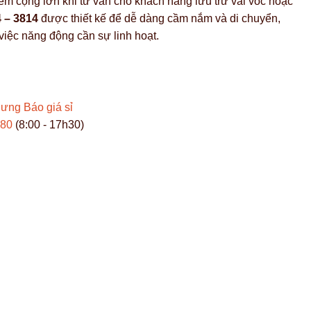
iểm cộng lớn khi tư vấn cho khách hàng lưu trữ vải vóc hoặc
 – 3814
được thiết kế để dễ dàng cầm nắm và di chuyển,
iệc năng động cần sự linh hoạt.
Hưng
Báo giá sỉ
980
(8:00 - 17h30)