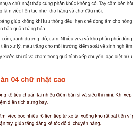
 nhựa chữ nhật thấp cùng phân khúc không có. Tay cầm bên hôn
ng làm việc liên tục như kho hàng và chợ đầu mối.
hoáng giúp không khí lưu thông đều, hạn chế đọng ẩm cho nông 
ian bảo quản hàng hóa.
 cốm, xanh dương, đỏ, cam. Nhiều vựa và kho phân phối dùng
tiên xử lý, màu trắng cho môi trường kiểm soát vệ sinh nghiêm 
y xước khi rổ va chạm trong quá trình xếp chuyển, đặc biệt hữu
Hàn 04 chữ nhật cao
ng kệ tiêu chuẩn tại nhiều điểm bán sỉ và siêu thị mini. Khi x
ệm diện tích trưng bày.
: việc bốc nhiều rổ liên tiếp từ xe tải xuống kho rất bất tiện 
n tay, giúp tăng đáng kể tốc độ di chuyển hàng.