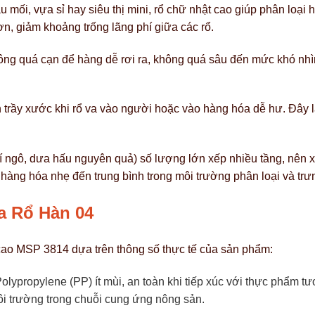
 mối, vựa sỉ hay siêu thị mini, rổ chữ nhật cao giúp phân loại 
hơn, giảm khoảng trống lãng phí giữa các rổ.
g quá cạn để hàng dễ rơi ra, không quá sâu đến mức khó nhìn t
 trầy xước khi rổ va vào người hoặc vào hàng hóa dễ hư. Đây là 
 ngô, dưa hấu nguyên quả) số lượng lớn xếp nhiều tầng, nên xe
hàng hóa nhẹ đến trung bình trong môi trường phân loại và trư
ủa Rổ Hàn 04
cao MSP 3814 dựa trên thông số thực tế của sản phẩm:
olypropylene (PP) ít mùi, an toàn khi tiếp xúc với thực phẩm tươ
môi trường trong chuỗi cung ứng nông sản.