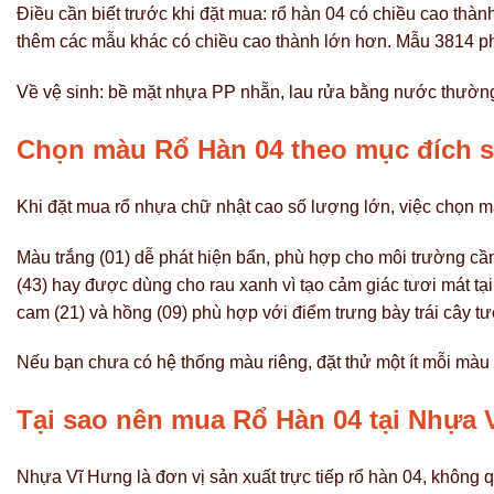
Điều cần biết trước khi đặt mua: rổ hàn 04 có chiều cao thàn
thêm các mẫu khác có chiều cao thành lớn hơn. Mẫu 3814 ph
Về vệ sinh: bề mặt nhựa PP nhẵn, lau rửa bằng nước thường 
Chọn màu Rổ Hàn 04 theo mục đích s
Khi đặt mua rổ nhựa chữ nhật cao số lượng lớn, việc chọn m
Màu trắng (01) dễ phát hiện bẩn, phù hợp cho môi trường c
(43) hay được dùng cho rau xanh vì tạo cảm giác tươi mát tạ
cam (21) và hồng (09) phù hợp với điểm trưng bày trái cây tư
Nếu bạn chưa có hệ thống màu riêng, đặt thử một ít mỗi màu 
Tại sao nên mua Rổ Hàn 04 tại Nhựa
Nhựa Vĩ Hưng là đơn vị sản xuất trực tiếp rổ hàn 04, không 