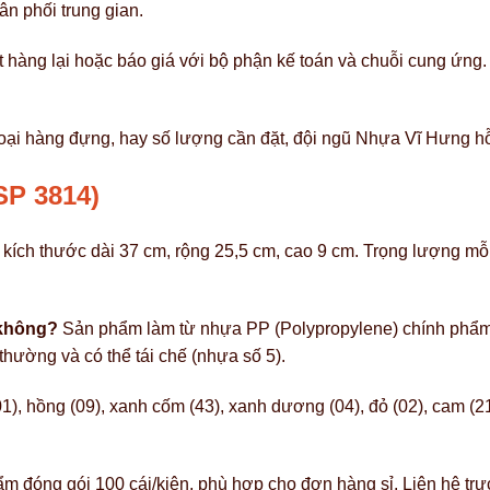
ân phối trung gian.
t hàng lại hoặc báo giá với bộ phận kế toán và chuỗi cung ứng
ại hàng đựng, hay số lượng cần đặt, đội ngũ Nhựa Vĩ Hưng hỗ 
SP 3814)
ch thước dài 37 cm, rộng 25,5 cm, cao 9 cm. Trọng lượng mỗi c
 không?
Sản phẩm làm từ nhựa PP (Polypropylene) chính phẩm sả
thường và có thể tái chế (nhựa số 5).
1), hồng (09), xanh cốm (43), xanh dương (04), đỏ (02), cam (2
 đóng gói 100 cái/kiện, phù hợp cho đơn hàng sỉ. Liên hệ trự