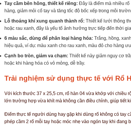
Tay cầm bên hông, thiết kế riêng:
Đây là điểm mà nhiều rổ
hàng, giảm mỏi cổ tay và tăng tốc độ bốc xếp trong môi trườ
Lỗ thoáng khí xung quanh thành rổ:
Thiết kế lưới thông t
hoặc rau xanh, đây là yếu tố ảnh hưởng trực tiếp đến thời g
6 màu sắc, dùng để phân loại hàng hóa:
Trắng, hồng, xanh
hiệu quả, ví dụ: màu xanh cho rau xanh, màu đỏ cho hàng ưu 
Cạnh bo tròn, giảm va chạm:
Thiết kế này giảm nguy cơ trầ
hoặc khi hàng hóa có vỏ mỏng, dễ trầy.
Trải nghiệm sử dụng thực tế với Rổ 
Với kích thước 37 x 25,5 cm, rổ hàn 04 vừa khớp với chiều rộ
lớn trường hợp vừa khít mà không cần điều chỉnh, giúp tiết ki
Điểm thực tế người dùng hay gặp khi dùng rổ không có tay cầm
phép cầm 2 rổ mỗi tay hoặc móc nhẹ vào ngón tay khi đang bậ