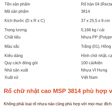
Tên sản phẩm
Rổ hàn 04 (Recta
Mã sản phẩm
3814
Kích thước (D x R x C)
37 x 25,5 x 9 cm
Trọng lượng
0,166 kg / cái
Chất liệu
Nhựa PP (Polypr
Màu sắc
Trắng (01), Hồng
Kiểu dáng
Hình chữ nhật, c
Quy cách đóng gói
100 cái/kiện
Nhà sản xuất
Nhựa Vĩ Hưng
Xuất xứ
Việt Nam
Rổ chữ nhật cao MSP 3814 phù hợp v
Không phải loại rổ nhựa nào cũng phù hợp với mọi mục đích,