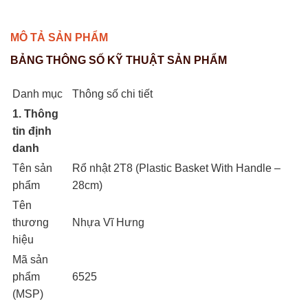
MÔ TẢ SẢN PHẨM
BẢNG THÔNG SỐ KỸ THUẬT SẢN PHẨM
Danh mục
Thông số chi tiết
1. Thông
tin định
danh
Tên sản
Rổ nhật 2T8 (Plastic Basket With Handle –
phẩm
28cm)
Tên
thương
Nhựa Vĩ Hưng
hiệu
Mã sản
phẩm
6525
(MSP)