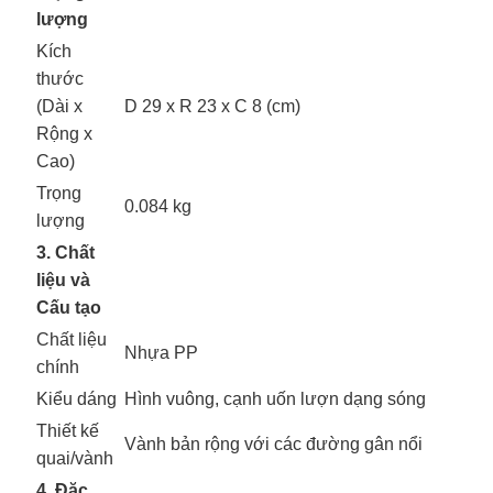
lượng
Kích
thước
(Dài x
D 29 x R 23 x C 8 (cm)
Rộng x
Cao)
Trọng
0.084 kg
lượng
3. Chất
liệu và
Cấu tạo
Chất liệu
Nhựa PP
chính
Kiểu dáng
Hình vuông, cạnh uốn lượn dạng sóng
Thiết kế
Vành bản rộng với các đường gân nổi
quai/vành
4. Đặc