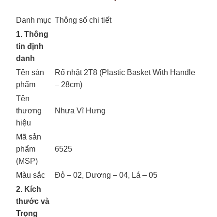
Danh mục
Thông số chi tiết
1. Thông
tin định
danh
Tên sản
Rổ nhật 2T8 (Plastic Basket With Handle
phẩm
– 28cm)
Tên
thương
Nhựa Vĩ Hưng
hiệu
Mã sản
phẩm
6525
(MSP)
Màu sắc
Đỏ – 02, Dương – 04, Lá – 05
2. Kích
thước và
Trọng