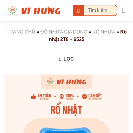
Bỏ
Tìm
qua
kiếm:
nội
dung
TRANG CHỦ
»
ĐỒ NHỰA GIA DỤNG
»
RỔ NHỰA
»
Rổ
nhật 2T8 – 6525
LỌC