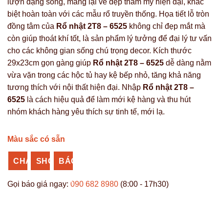
lượn dạng sóng, mang lại vẻ đẹp thẩm mỹ hiện đại, khác
biệt hoàn toàn với các mẫu rổ truyền thống. Họa tiết lỗ tròn
đồng tâm của
Rổ nhật 2T8 – 6525
không chỉ đẹp mắt mà
còn giúp thoát khí tốt, là sản phẩm lý tưởng để đại lý tư vấn
cho các không gian sống chú trọng decor. Kích thước
29x23cm gọn gàng giúp
Rổ nhật 2T8 – 6525
dễ dàng nằm
vừa vặn trong các hộc tủ hay kệ bếp nhỏ, tăng khả năng
tương thích với nội thất hiện đại. Nhập
Rổ nhật 2T8 –
6525
là cách hiệu quả để làm mới kệ hàng và thu hút
nhóm khách hàng yêu thích sự tinh tế, mới lạ.
Màu sắc có sẵn
CHAT
SHOPEE
BÁO
ZALO
NHỰA
GIÁ
Gọi báo giá ngay:
090 682 8980
(8:00 - 17h30)
VĨ
SỈ
HƯNG