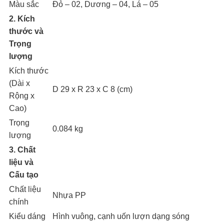
Màu sắc
Đỏ – 02, Dương – 04, Lá – 05
2. Kích
thước và
Trọng
lượng
Kích thước
(Dài x
D 29 x R 23 x C 8 (cm)
Rộng x
Cao)
Trọng
0.084 kg
lượng
3. Chất
liệu và
Cấu tạo
Chất liệu
Nhựa PP
chính
Kiểu dáng
Hình vuông, cạnh uốn lượn dạng sóng