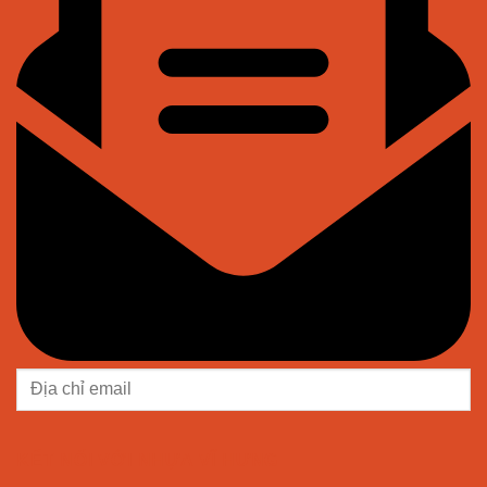
KẾT NỐI VỚI NHỰA VĨ HƯNG