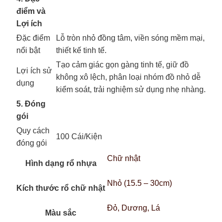
điểm và
Lợi ích
Đặc điểm
Lỗ tròn nhỏ đồng tâm, viền sóng mềm mại,
nổi bật
thiết kế tinh tế.
Tạo cảm giác gọn gàng tinh tế, giữ đồ
Lợi ích sử
không xô lệch, phân loại nhóm đồ nhỏ dễ
dụng
kiểm soát, trải nghiệm sử dụng nhẹ nhàng.
5. Đóng
gói
Quy cách
100 Cái/Kiện
đóng gói
Chữ nhật
Hình dạng rổ nhựa
Nhỏ (15.5 – 30cm)
Kích thước rổ chữ nhật
Đỏ, Dương, Lá
Màu sắc