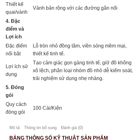
Thiết kế
Vành bản rộng với các đường gân nổi
quai/vành
4. Đặc
điểm và
Lợi ích
Đặc điểm
Lỗ tròn nhỏ đồng tâm, viền sóng mềm mại,
nổi bật
thiết kế tinh tế.
Tạo cảm giác gọn gàng tinh tế, giữ đồ không
Lợi ích sử
xô lệch, phân loại nhóm đồ nhỏ dễ kiểm soát,
dụng
trải nghiệm sử dụng nhẹ nhàng.
5. Đóng
gói
Quy cách
100 Cái/Kiện
đóng gói
Mô tả
Thông tin bổ sung
Đánh giá (0)
BẢNG THÔNG SỐ KỸ THUẬT SẢN PHẨM