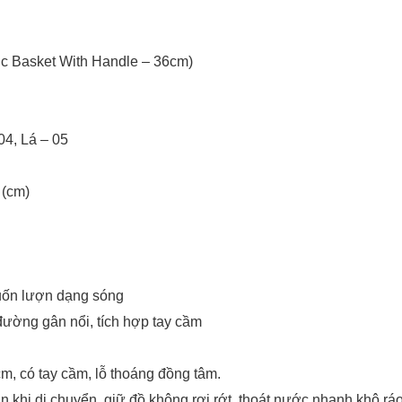
ic Basket With Handle – 36cm)
4, Lá – 05
 (cm)
uốn lượn dạng sóng
ường gân nổi, tích hợp tay cầm
m, có tay cầm, lỗ thoáng đồng tâm.
khi di chuyển, giữ đồ không rơi rớt, thoát nước nhanh khô ráo, 