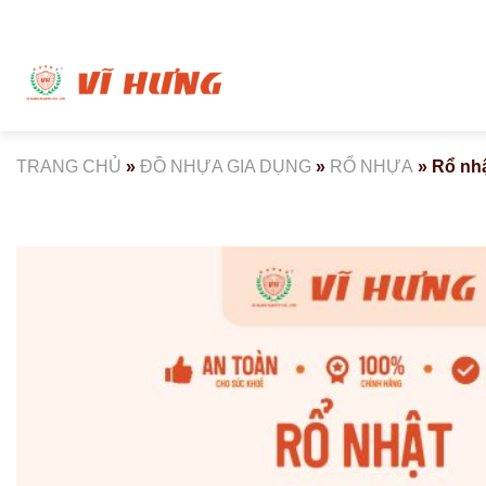
Bỏ
qua
nội
dung
TRANG CHỦ
»
ĐỒ NHỰA GIA DỤNG
»
RỔ NHỰA
»
Rổ nhậ