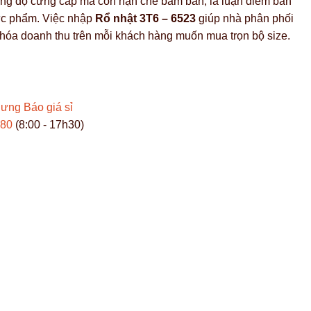
ăng độ cứng cáp mà còn hạn chế bám bẩn, là luận điểm bán
ực phẩm. Việc nhập
Rổ nhật 3T6 – 6523
giúp nhà phân phối
u hóa doanh thu trên mỗi khách hàng muốn mua trọn bộ size.
Hưng
Báo giá sỉ
980
(8:00 - 17h30)