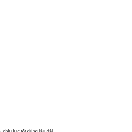
chịu lực tốt dùng lâu dài.