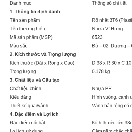
Danh mục
Thông số chi tiết
1. Thông tin định danh
Tên sản phẩm
Rổ nhật 3T6 (Plast
Tên thương hiệu
Nhựa Vĩ Hưng
Mã sản phẩm (MSP)
6523
Màu sắc
Đỏ – 02, Dương – 0
2. Kích thước và Trọng lượng
Kích thước (Dài x Rộng x Cao)
D 38 x R 30 x C 10
Trọng lượng
0.178 kg
3. Chất liệu và Cấu tạo
Chất liệu chính
Nhựa PP
Kiểu dáng
Hình vuông, cạnh 
Thiết kế quai/vành
Vành bản rộng có đ
4. Đặc điểm và Lợi ích
Đặc điểm nổi bật
Kích thước lớn 38c
Lợi ích sử dụng
Cầm nắm chắc chắn 