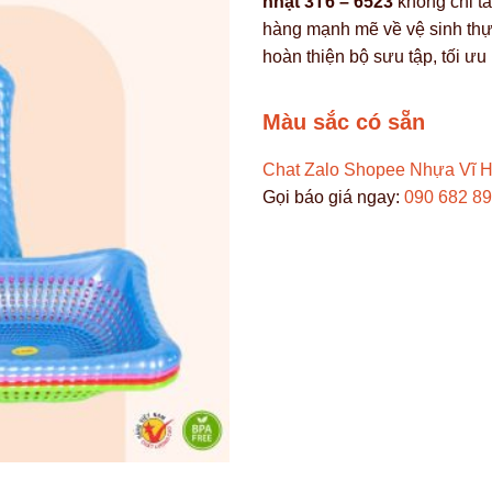
nhật 3T6 – 6523
không chỉ t
hàng mạnh mẽ về vệ sinh th
hoàn thiện bộ sưu tập, tối ư
Màu sắc có sẵn
Chat Zalo
Shopee Nhựa Vĩ 
Gọi báo giá ngay:
090 682 8