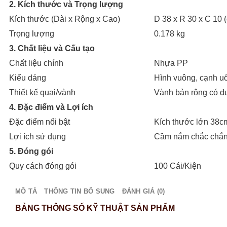
2. Kích thước và Trọng lượng
Kích thước (Dài x Rộng x Cao)
D 38 x R 30 x C 10 
Trọng lượng
0.178 kg
3. Chất liệu và Cấu tạo
Chất liệu chính
Nhựa PP
Kiểu dáng
Hình vuông, cạnh u
Thiết kế quai/vành
Vành bản rộng có đư
4. Đặc điểm và Lợi ích
Đặc điểm nổi bật
Kích thước lớn 38cm
Lợi ích sử dụng
Cầm nắm chắc chắn kh
5. Đóng gói
Quy cách đóng gói
100 Cái/Kiện
MÔ TẢ
THÔNG TIN BỔ SUNG
ĐÁNH GIÁ (0)
BẢNG THÔNG SỐ KỸ THUẬT SẢN PHẨM