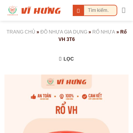
Bỏ
Tìm
qua
kiếm:
nội
dung
TRANG CHỦ
»
ĐỒ NHỰA GIA DỤNG
»
RỔ NHỰA
»
Rổ
VH 3T6
LỌC