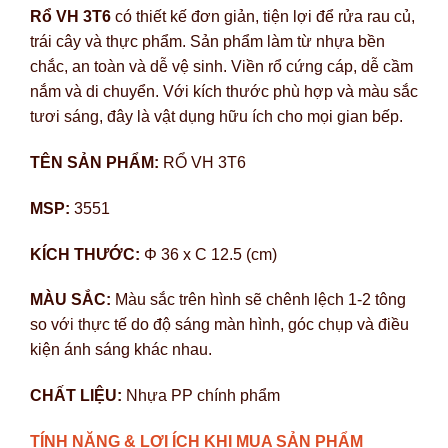
Rổ VH 3T6
có thiết kế đơn giản, tiện lợi để rửa rau củ,
trái cây và thực phẩm. Sản phẩm làm từ nhựa bền
chắc, an toàn và dễ vệ sinh. Viền rổ cứng cáp, dễ cầm
nắm và di chuyển. Với kích thước phù hợp và màu sắc
tươi sáng, đây là vật dụng hữu ích cho mọi gian bếp.
TÊN SẢN PHẨM:
RỔ VH 3T6
MSP:
3551
KÍCH THƯỚC:
Φ 36 x C 12.5 (cm)
MÀU SẮC:
Màu sắc trên hình sẽ chênh lệch 1-2 tông
so với thực tế do độ sáng màn hình, góc chụp và điều
kiện ánh sáng khác nhau.
CHẤT LIỆU:
Nhựa PP chính phẩm
TÍNH NĂNG & LỢI ÍCH KHI MUA SẢN PHẨM