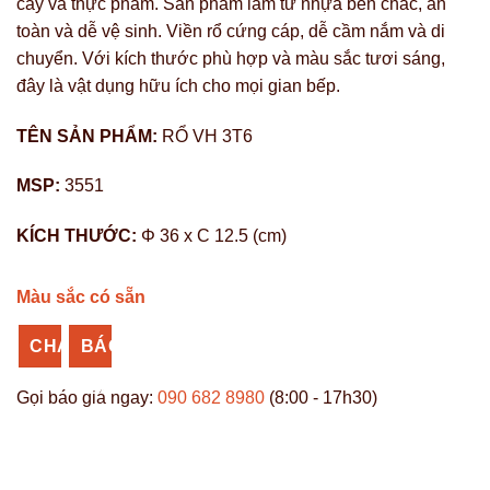
cây và thực phẩm. Sản phẩm làm từ nhựa bền chắc, an
toàn và dễ vệ sinh. Viền rổ cứng cáp, dễ cầm nắm và di
chuyển. Với kích thước phù hợp và màu sắc tươi sáng,
đây là vật dụng hữu ích cho mọi gian bếp.
TÊN SẢN PHẨM:
RỔ VH 3T6
MSP:
3551
KÍCH THƯỚC:
Φ 36 x C 12.5 (cm)
Màu sắc có sẵn
CHAT
BÁO
ZALO
GIÁ
Gọi báo giá ngay:
090 682 8980
(8:00 - 17h30)
SỈ