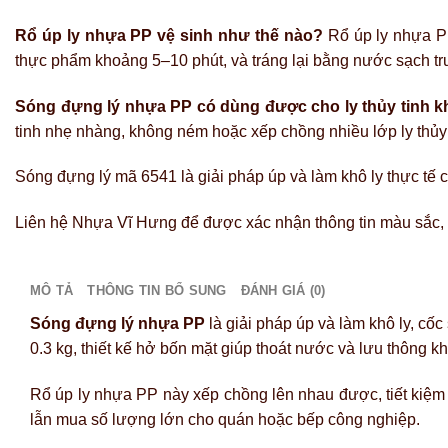
Rổ úp ly nhựa PP vệ sinh như thế nào?
Rổ úp ly nhựa PP
thực phẩm khoảng 5–10 phút, và tráng lại bằng nước sạch trướ
Sóng đựng lý nhựa PP có dùng được cho ly thủy tinh 
tinh nhẹ nhàng, không ném hoặc xếp chồng nhiều lớp ly thủy t
Sóng đựng lý mã 6541 là giải pháp úp và làm khô ly thực tế
Liên hệ Nhựa Vĩ Hưng để được xác nhận thông tin màu sắc, 
MÔ TẢ
THÔNG TIN BỔ SUNG
ĐÁNH GIÁ (0)
Sóng đựng lý nhựa PP
là giải pháp úp và làm khô ly, cố
0.3 kg, thiết kế hở bốn mặt giúp thoát nước và lưu thông kh
Rổ úp ly nhựa PP này xếp chồng lên nhau được, tiết kiệm
lẫn mua số lượng lớn cho quán hoặc bếp công nghiệp.