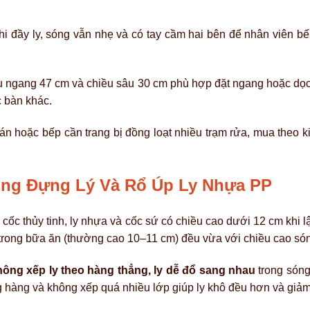
i đầy ly, sóng vẫn nhẹ và có tay cầm hai bên để nhân viên b
 ngang 47 cm và chiều sâu 30 cm phù hợp đặt ngang hoặc dọc t
 bàn khác.
n hoặc bếp cần trang bị đồng loạt nhiều trạm rửa, mua theo ki
óng Đựng Lý Và Rổ Úp Ly Nhựa PP
cốc thủy tinh, ly nhựa và cốc sứ có chiều cao dưới 12 cm khi 
 trong bữa ăn (thường cao 10–11 cm) đều vừa với chiều cao só
ông xếp ly theo hàng thẳng, ly dễ đổ sang nhau
trong sóng
ẳng hàng và không xếp quá nhiều lớp giúp ly khô đều hơn và giả