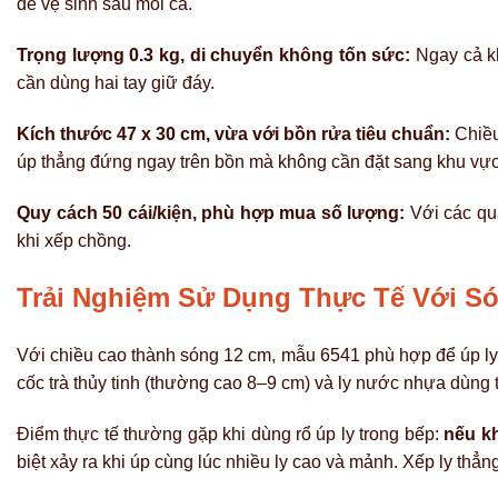
để vệ sinh sau mỗi ca.
Trọng lượng 0.3 kg, di chuyển không tốn sức:
Ngay cả kh
cần dùng hai tay giữ đáy.
Kích thước 47 x 30 cm, vừa với bồn rửa tiêu chuẩn:
Chiều
úp thẳng đứng ngay trên bồn mà không cần đặt sang khu vực
Quy cách 50 cái/kiện, phù hợp mua số lượng:
Với các quá
khi xếp chồng.
Trải Nghiệm Sử Dụng Thực Tế Với S
Với chiều cao thành sóng 12 cm, mẫu 6541 phù hợp để úp ly 
cốc trà thủy tinh (thường cao 8–9 cm) và ly nước nhựa dùng
Điểm thực tế thường gặp khi dùng rổ úp ly trong bếp:
nếu kh
biệt xảy ra khi úp cùng lúc nhiều ly cao và mảnh. Xếp ly th