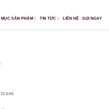
Tiếng Việt
English
 MỤC SẢN PHẨM
TIN TỨC
LIÊN HỆ
GỌI NGAY
1
 12 (cm)