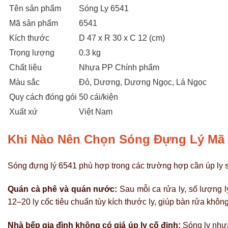
Tên sản phẩm
Sóng Ly 6541
Mã sản phẩm
6541
Kích thước
D 47 x R 30 x C 12 (cm)
Trọng lượng
0.3 kg
Chất liệu
Nhựa PP Chính phẩm
Màu sắc
Đỏ, Dương, Dương Ngọc, Lá Ngọc
Quy cách đóng gói
50 cái/kiện
Xuất xứ
Việt Nam
Khi Nào Nên Chọn Sóng Đựng Lý Mã 
Sóng đựng lý 6541 phù hợp trong các trường hợp cần úp ly 
Quán cà phê và quán nước:
Sau mỗi ca rửa ly, số lượng l
12–20 ly cốc tiêu chuẩn tùy kích thước ly, giúp bàn rửa không
Nhà bếp gia đình không có giá úp ly cố định:
Sóng ly nhựa