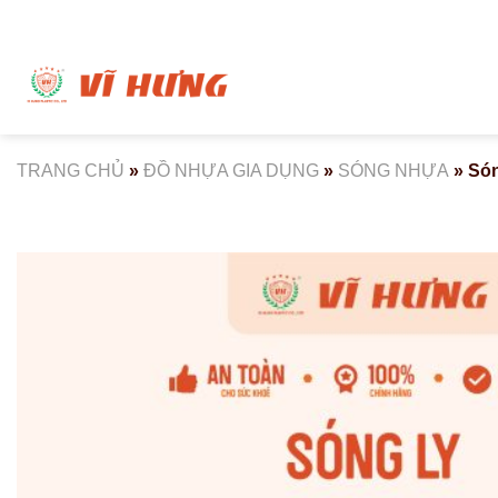
Bỏ
qua
nội
dung
TRANG CHỦ
»
ĐỒ NHỰA GIA DỤNG
»
SÓNG NHỰA
»
Són