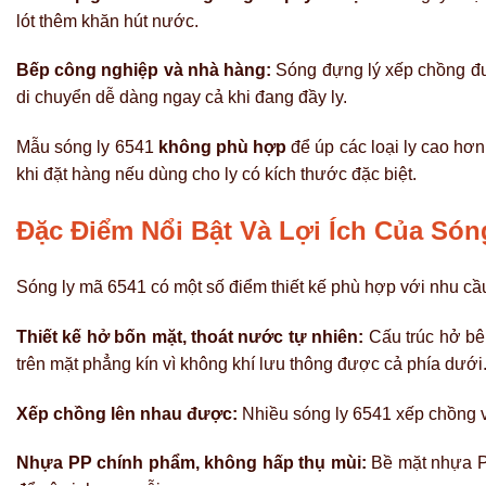
lót thêm khăn hút nước.
Bếp công nghiệp và nhà hàng:
Sóng đựng lý xếp chồng đượ
di chuyển dễ dàng ngay cả khi đang đầy ly.
Mẫu sóng ly 6541
không phù hợp
để úp các loại ly cao hơ
khi đặt hàng nếu dùng cho ly có kích thước đặc biệt.
Đặc Điểm Nổi Bật Và Lợi Ích Của Só
Sóng ly mã 6541 có một số điểm thiết kế phù hợp với nhu cầ
Thiết kế hở bốn mặt, thoát nước tự nhiên:
Cấu trúc hở bê
trên mặt phẳng kín vì không khí lưu thông được cả phía dưới
Xếp chồng lên nhau được:
Nhiều sóng ly 6541 xếp chồng vừ
Nhựa PP chính phẩm, không hấp thụ mùi:
Bề mặt nhựa P