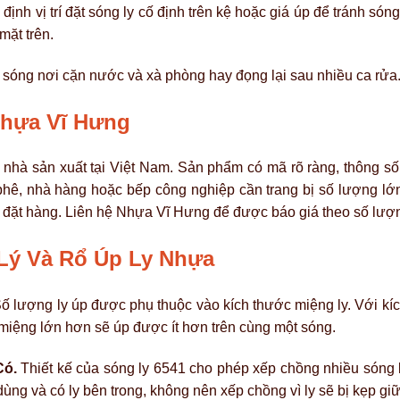
định vị trí đặt sóng ly cố định trên kệ hoặc giá úp để tránh só
mặt trên.
c sóng nơi cặn nước và xà phòng hay đọng lại sau nhiều ca rửa
Nhựa Vĩ Hưng
nhà sản xuất tại Việt Nam. Sản phẩm có mã rõ ràng, thông số 
hê, nhà hàng hoặc bếp công nghiệp cần trang bị số lượng lớ
i đặt hàng. Liên hệ Nhựa Vĩ Hưng để được báo giá theo số lượn
Lý Và Rổ Úp Ly Nhựa
ố lượng ly úp được phụ thuộc vào kích thước miệng ly. Với kí
miệng lớn hơn sẽ úp được ít hơn trên cùng một sóng.
Có.
Thiết kế của sóng ly 6541 cho phép xếp chồng nhiều sóng 
ùng và có ly bên trong, không nên xếp chồng vì ly sẽ bị kẹp gi