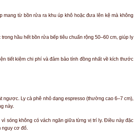
ếp mang từ bồn rửa ra khu úp khô hoặc đưa lên kệ mà không
rong hầu hết bồn rửa bếp tiêu chuẩn rộng 50–60 cm, giúp ly
ện tiết kiệm chi phí và đảm bảo tính đồng nhất về kích thước
lật ngược. Ly cà phê nhỏ dạng espresso (thường cao 6–7 cm),
ng này.
 vì sóng không có vách ngăn giữa từng vị trí ly. Điều này đặc
m nguy cơ đổ.