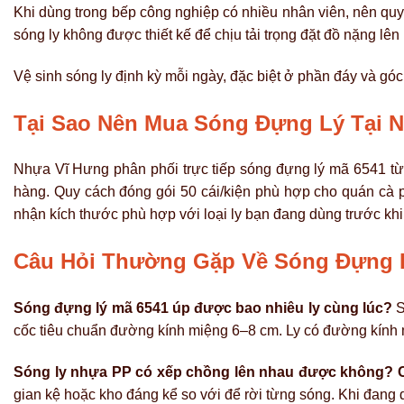
Khi dùng trong bếp công nghiệp có nhiều nhân viên, nên quy 
sóng ly không được thiết kế để chịu tải trọng đặt đồ nặng lên 
Vệ sinh sóng ly định kỳ mỗi ngày, đặc biệt ở phần đáy và gó
Tại Sao Nên Mua Sóng Đựng Lý Tại 
Nhựa Vĩ Hưng phân phối trực tiếp sóng đựng lý mã 6541 từ 
hàng. Quy cách đóng gói 50 cái/kiện phù hợp cho quán cà p
nhận kích thước phù hợp với loại ly bạn đang dùng trước kh
Câu Hỏi Thường Gặp Về Sóng Đựng 
Sóng đựng lý mã 6541 úp được bao nhiêu ly cùng lúc?
S
cốc tiêu chuẩn đường kính miệng 6–8 cm. Ly có đường kính 
Sóng ly nhựa PP có xếp chồng lên nhau được không?
gian kệ hoặc kho đáng kể so với để rời từng sóng. Khi đang d