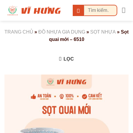
Bỏ
Tìm
qua
kiếm:
nội
dung
TRANG CHỦ
»
ĐỒ NHỰA GIA DỤNG
»
SỌT NHỰA
»
Sọt
quai mới – 6510
LỌC