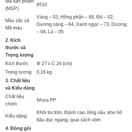
Mã sản phẩm
6510
(MSP)
Vàng – 03, Hồng phấn – 68, Đỏ – 02,
Màu sắc và
Dương sáng – 64, Xanh ngọc – 73, Dương
Mã màu
– 04, Lá – 05
2. Kích
thước và
Trọng lượng
Kích thước
Φ 27 x C 24 (cm)
Trọng lượng
0,16 kg
3. Chất liệu
và Kiểu dáng
Chất liệu
Nhựa PP
chính
Khối trụ tròn, thành cao, lòng sâu, khe hở
Kiểu dáng
bầu dục ngang, quai xách vòm
4. Đóng gói