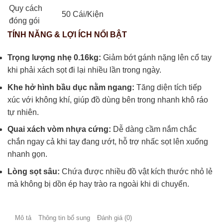
Quy cách
50 Cái/Kiện
đóng gói
TÍNH NĂNG & LỢI ÍCH NỔI BẬT
Trọng lượng nhẹ 0.16kg:
Giảm bớt gánh nặng lên cổ tay
khi phải xách sọt đi lại nhiều lần trong ngày.
Khe hở hình bầu dục nằm ngang:
Tăng diện tích tiếp
xúc với không khí, giúp đồ dùng bên trong nhanh khô ráo
tự nhiên.
Quai xách vòm nhựa cứng:
Dễ dàng cầm nắm chắc
chắn ngay cả khi tay đang ướt, hỗ trợ nhấc sọt lên xuống
nhanh gọn.
Lòng sọt sâu:
Chứa được nhiều đồ vật kích thước nhỏ lẻ
mà không bị dồn ép hay trào ra ngoài khi di chuyển.
Mô tả
Thông tin bổ sung
Đánh giá (0)