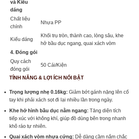
và Kiểu
dáng
Chất liệu
Nhựa PP
chính
Khối trụ tròn, thành cao, lòng sâu, khe
Kiểu dáng
hở bầu dục ngang, quai xách vòm
4. Đóng gói
Quy cách
50 Cái/Kiện
đóng gói
TÍNH NĂNG & LỢI ÍCH NỔI BẬT
Trọng lượng nhẹ 0.16kg:
Giảm bớt gánh nặng lên cổ
tay khi phải xách sọt đi lại nhiều lần trong ngày.
Khe hở hình bầu dục nằm ngang:
Tăng diện tích
tiếp xúc với không khí, giúp đồ dùng bên trong nhanh
khô ráo tự nhiên.
Quai xách vòm nhựa cứng:
Dễ dàng cầm nắm chắc