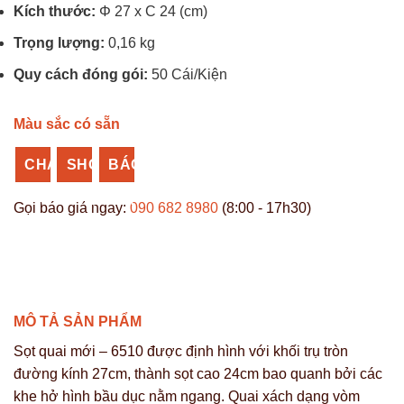
Kích thước:
Φ 27 x C 24 (cm)
Trọng lượng:
0,16 kg
Quy cách đóng gói:
50 Cái/Kiện
Màu sắc có sẵn
CHAT
SHOPEE
BÁO
ZALO
NHỰA
GIÁ
Gọi báo giá ngay:
090 682 8980
(8:00 - 17h30)
VĨ
SỈ
HƯNG
MÔ TẢ SẢN PHẨM
Sọt quai mới – 6510 được định hình với khối trụ tròn
đường kính 27cm, thành sọt cao 24cm bao quanh bởi các
khe hở hình bầu dục nằm ngang. Quai xách dạng vòm