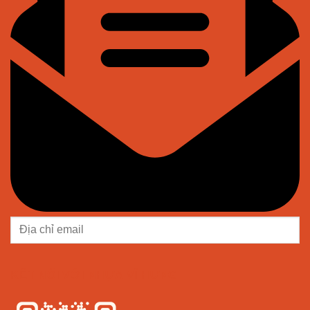
KẾT NỐI VỚI NHỰA VĨ HƯNG