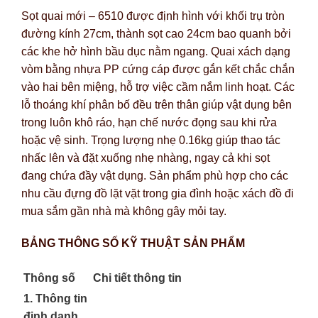
Sọt quai mới – 6510 được định hình với khối trụ tròn
đường kính 27cm, thành sọt cao 24cm bao quanh bởi
các khe hở hình bầu dục nằm ngang. Quai xách dạng
vòm bằng nhựa PP cứng cáp được gắn kết chắc chắn
vào hai bên miệng, hỗ trợ việc cầm nắm linh hoạt. Các
lỗ thoáng khí phân bố đều trên thân giúp vật dụng bên
trong luôn khô ráo, hạn chế nước đọng sau khi rửa
hoặc vệ sinh. Trọng lượng nhẹ 0.16kg giúp thao tác
nhấc lên và đặt xuống nhẹ nhàng, ngay cả khi sọt
đang chứa đầy vật dụng. Sản phẩm phù hợp cho các
nhu cầu đựng đồ lặt vặt trong gia đình hoặc xách đồ đi
mua sắm gần nhà mà không gây mỏi tay.
BẢNG THÔNG SỐ KỸ THUẬT SẢN PHẨM
Thông số
Chi tiết thông tin
1. Thông tin
định danh