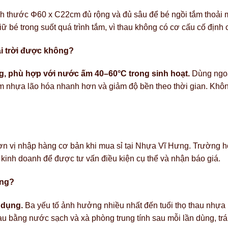
h thước Φ60 x C22cm đủ rộng và đủ sâu để bé ngồi tắm thoải m
ữ bé trong suốt quá trình tắm, vì thau không có cơ cấu cố định 
i trời được không?
g, phù hợp với nước ấm 40–60°C trong sinh hoạt.
Dùng ngoài
 làm nhựa lão hóa nhanh hơn và giảm độ bền theo thời gian. Khô
n vị nhập hàng cơ bản khi mua sỉ tại Nhựa Vĩ Hưng. Trường h
kinh doanh để được tư vấn điều kiện cụ thể và nhận báo giá.
ông?
 dụng.
Ba yếu tố ảnh hưởng nhiều nhất đến tuổi thọ thau nhựa PP
u bằng nước sạch và xà phòng trung tính sau mỗi lần dùng, trá