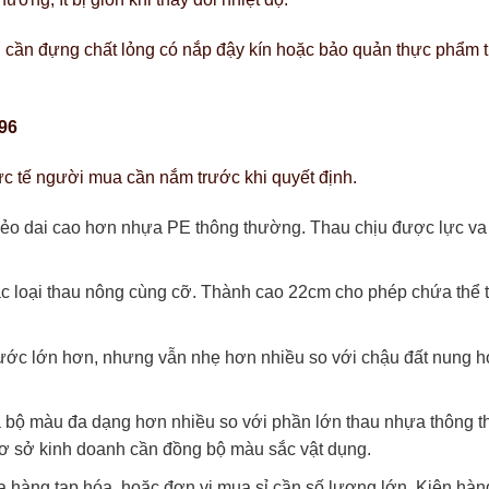
ần đựng chất lỏng có nắp đậy kín hoặc bảo quản thực phẩm th
96
c tế người mua cần nắm trước khi quyết định.
ẻo dai cao hơn nhựa PE thông thường. Thau chịu được lực va 
c loại thau nông cùng cỡ. Thành cao 22cm cho phép chứa thể t
ớc lớn hơn, nhưng vẫn nhẹ hơn nhiều so với chậu đất nung ho
à bộ màu đa dạng hơn nhiều so với phần lớn thau nhựa thông th
ơ sở kinh doanh cần đồng bộ màu sắc vật dụng.
a hàng tạp hóa, hoặc đơn vị mua sỉ cần số lượng lớn. Kiện hà