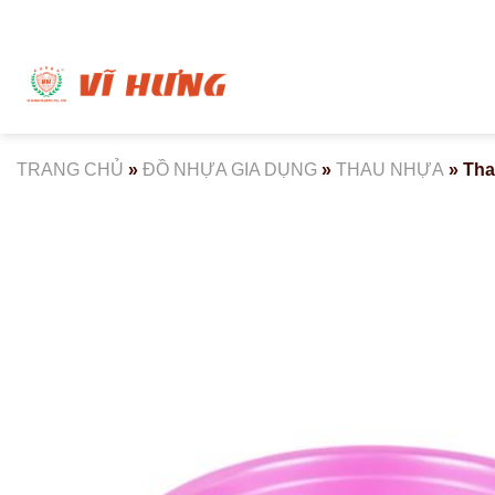
Bỏ
qua
nội
dung
TRANG CHỦ
»
ĐỒ NHỰA GIA DỤNG
»
THAU NHỰA
»
Tha