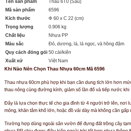
Tên sản phẩm
Thau 6T0 (Sâu)
Mã sản phẩm
6596
Kích thước
Φ 60 x C 22 (cm)
Trọng lượng
0.906 kg
Chất liệu
Nhựa PP
Màu sắc
Đỏ, dương, lá, lá ngọc, và hồng đậm
Quy cách đóng gói
50 cái/kiện
Xuất xứ
Việt Nam
Khi Nào Nên Chọn Thau Nhựa 60cm Mã 6596
Thau nhựa 60cm phù hợp khi bạn cần dung tích lớn hơn mức 
thau nông cùng đường kính, giảm số lần đổ và tiếp nước khi
Đây là lựa chọn thực tế cho gia đình từ 4 người trở lên, nơ
mỏng, khăn tắm khổ lớn, hoặc đồ vải dày mà không cần gấp n
Trường hợp dùng ngoài sân vườn để đựng đất trồng cây tạm t
nhựa PP chịu được điều kiện ngoài trời tốt hơn nhựa thông thư