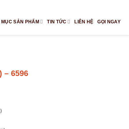
Tiếng Việt
English
 MỤC SẢN PHẨM
TIN TỨC
LIÊN HỆ
GỌI NGAY
 – 6596
)