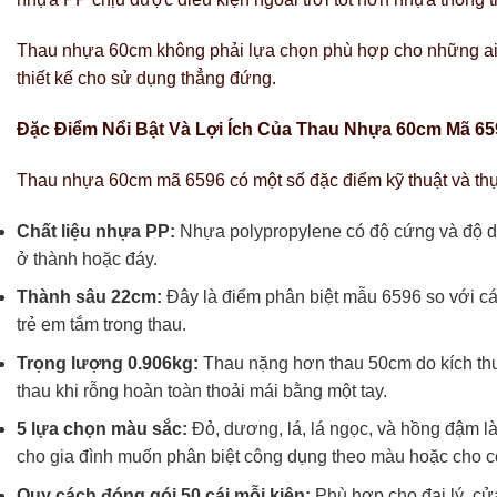
Thau nhựa 60cm không phải lựa chọn phù hợp cho những ai c
thiết kế cho sử dụng thẳng đứng.
Đặc Điểm Nổi Bật Và Lợi Ích Của Thau Nhựa 60cm Mã 65
Thau nhựa 60cm mã 6596 có một số đặc điểm kỹ thuật và thự
Chất liệu nhựa PP:
Nhựa polypropylene có độ cứng và độ d
ở thành hoặc đáy.
Thành sâu 22cm:
Đây là điểm phân biệt mẫu 6596 so với cá
trẻ em tắm trong thau.
Trọng lượng 0.906kg:
Thau nặng hơn thau 50cm do kích thư
thau khi rỗng hoàn toàn thoải mái bằng một tay.
5 lựa chọn màu sắc:
Đỏ, dương, lá, lá ngọc, và hồng đậm l
cho gia đình muốn phân biệt công dụng theo màu hoặc cho c
Quy cách đóng gói 50 cái mỗi kiện:
Phù hợp cho đại lý, cử