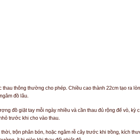
thau thông thường cho phép. Chiều cao thành 22cm tạo ra lòn
 ngâm đồ lâu.
i lượng đồ giặt tay mỗi ngày nhiều và cần thau đủ rộng để vò, 
hỏ trước khi cho vào thau.
hời, trộn phân bón, hoặc ngâm rễ cây trước khi trồng, kích th
ờng, ít bị giòn khi thay đổi nhiệt độ.