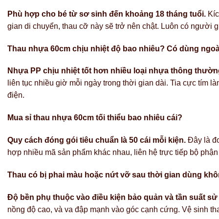
Phù hợp cho bé từ sơ sinh đến khoảng 18 tháng tuổi.
Kíc
gian di chuyển, thau cỡ này sẽ trở nên chật. Luôn có người gi
Thau nhựa 60cm chịu nhiệt độ bao nhiêu? Có dùng ngoà
Nhựa PP chịu nhiệt tốt hơn nhiều loại nhựa thông thườn
liên tục nhiều giờ mỗi ngày trong thời gian dài. Tia cực tím
điện.
Mua sỉ thau nhựa 60cm tối thiểu bao nhiêu cái?
Quy cách đóng gói tiêu chuẩn là 50 cái mỗi kiện.
Đây là đơ
hợp nhiều mã sản phẩm khác nhau, liên hệ trực tiếp bộ phận 
Thau có bị phai màu hoặc nứt vỡ sau thời gian dùng kh
Độ bền phụ thuộc vào điều kiện bảo quản và tần suất sử
nồng độ cao, và va đập mạnh vào góc cạnh cứng. Vệ sinh tha