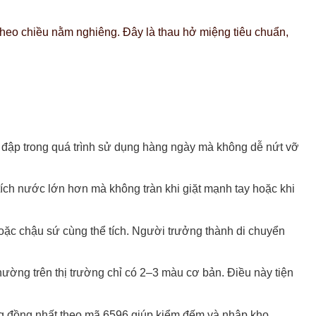
eo chiều nằm nghiêng. Đây là thau hở miệng tiêu chuẩn,
đập trong quá trình sử dụng hàng ngày mà không dễ nứt vỡ
ích nước lớn hơn mà không tràn khi giặt mạnh tay hoặc khi
ặc chậu sứ cùng thể tích. Người trưởng thành di chuyển
ường trên thị trường chỉ có 2–3 màu cơ bản. Điều này tiện
ng đồng nhất theo mã 6596 giúp kiểm đếm và nhập kho