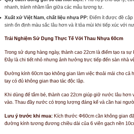
nhanh, tránh nhầm lẫn giữa các mẫu tương tự.
Xuất xứ Việt Nam, chất liệu nhựa PP:
Điểm ít được đề cập 
sinh ổn định màu sắc lâu hơn và ít tỏa mùi khi tiếp xúc với
Trải Nghiệm Sử Dụng Thực Tế Với Thau Nhựa 60cm
Trong sử dụng hàng ngày, thành cao 22cm là điểm tạo ra sự kh
Đây là chi tiết nhỏ nhưng ảnh hưởng trực tiếp đến sàn nhà vệ
Đường kính 60cm tạo không gian làm việc thoải mái cho cả ha
tay có đủ không gian thao tác độc lập.
Khi dùng để tắm bé, thành cao 22cm giúp giữ nước lâu hơn và
vào. Thau đầy nước có trọng lượng đáng kể và cần hai ngườ
Lưu ý trước khi mua:
Kích thước Φ60cm cần không gian đặt 
đường kính tương đương chiều dài của 6 viên gạch nền 10cm