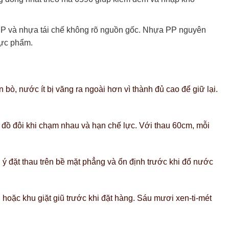
 PP và nhựa tái chế không rõ nguồn gốc. Nhựa PP nguyên
hực phẩm.
bò, nước ít bị văng ra ngoài hơn vì thành đủ cao để giữ lại.
ò đồ đôi khi chạm nhau và hạn chế lực. Với thau 60cm, mỗi
 ý đặt thau trên bề mặt phẳng và ổn định trước khi đổ nước
oặc khu giặt giũ trước khi đặt hàng. Sáu mươi xen-ti-mét