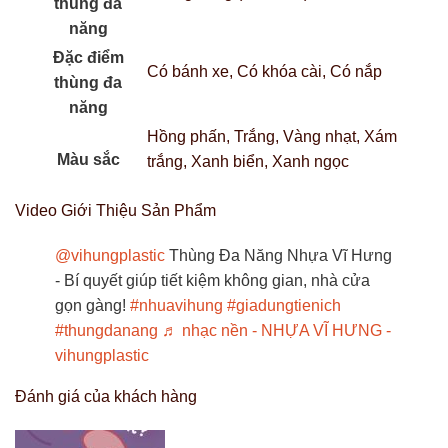
thùng đa
năng
Đặc điểm
Có bánh xe, Có khóa cài, Có nắp
thùng đa
năng
Hồng phấn, Trắng, Vàng nhạt, Xám
Màu sắc
trắng, Xanh biển, Xanh ngọc
Video Giới Thiệu Sản Phẩm
@vihungplastic
Thùng Đa Năng Nhựa Vĩ Hưng
- Bí quyết giúp tiết kiệm không gian, nhà cửa
gọn gàng!
#nhuavihung
#giadungtienich
#thungdanang
♬ nhạc nền - NHỰA VĨ HƯNG -
vihungplastic
Đánh giá của khách hàng