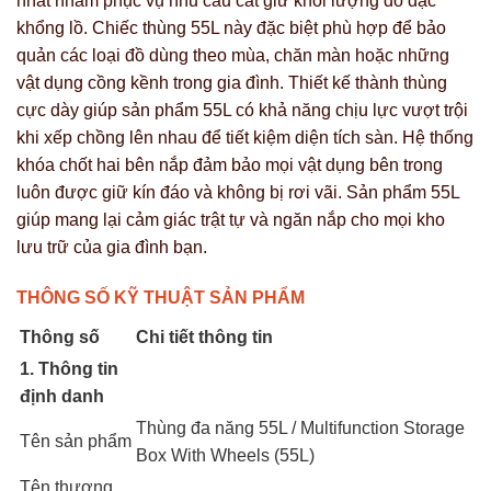
nhất nhằm phục vụ nhu cầu cất giữ khối lượng đồ đạc
khổng lồ. Chiếc thùng 55L này đặc biệt phù hợp để bảo
quản các loại đồ dùng theo mùa, chăn màn hoặc những
vật dụng cồng kềnh trong gia đình. Thiết kế thành thùng
cực dày giúp sản phẩm 55L có khả năng chịu lực vượt trội
khi xếp chồng lên nhau để tiết kiệm diện tích sàn. Hệ thống
khóa chốt hai bên nắp đảm bảo mọi vật dụng bên trong
luôn được giữ kín đáo và không bị rơi vãi. Sản phẩm 55L
giúp mang lại cảm giác trật tự và ngăn nắp cho mọi kho
lưu trữ của gia đình bạn.
THÔNG SỐ KỸ THUẬT SẢN PHẨM
Thông số
Chi tiết thông tin
1. Thông tin
định danh
Thùng đa năng 55L / Multifunction Storage
Tên sản phẩm
Box With Wheels (55L)
Tên thương