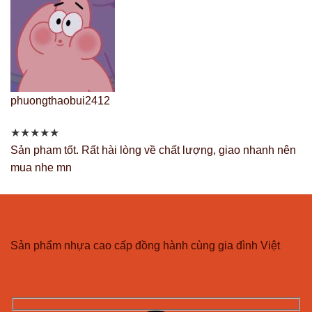
phuongthaobui2412
★
★
★
★
★
Sản pham tốt. Rất hài lòng về chất lượng, giao nhanh nên
mua nhe mn
CÔNG TY TNHH NHỰA VĨ HƯNG
Sản phẩm nhựa cao cấp đồng hành cùng gia đình Việt
ĐĂNG KÝ NHẬN BẢN TIN