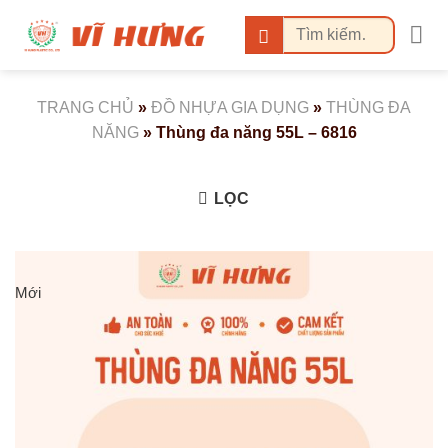
Bỏ
Tìm
qua
kiếm:
nội
dung
TRANG CHỦ
»
ĐỒ NHỰA GIA DỤNG
»
THÙNG ĐA
NĂNG
»
Thùng đa năng 55L – 6816
LỌC
Mới