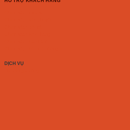
HỖ TRỢ KHÁCH HÀNG
Chính sách mua sỉ
Chính sách vận chuyển
Chính sách đổi trả
Chính sách kiểm hàng
Chính sách bảo hành
Chính sách bảo mật thông tin
DỊCH VỤ
Dịch vụ gia công