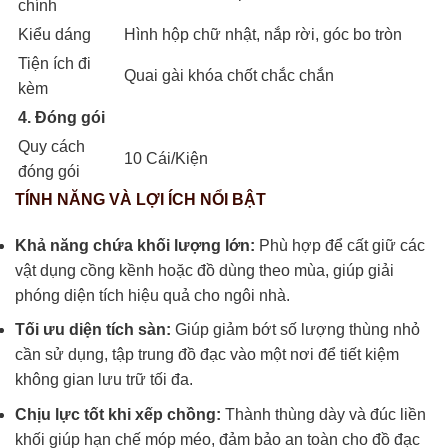
chính
Kiểu dáng
Hình hộp chữ nhật, nắp rời, góc bo tròn
Tiện ích đi
Quai gài khóa chốt chắc chắn
kèm
4. Đóng gói
Quy cách
10 Cái/Kiện
đóng gói
TÍNH NĂNG VÀ LỢI ÍCH NỔI BẬT
Khả năng chứa khối lượng lớn:
Phù hợp để cất giữ các
vật dụng cồng kềnh hoặc đồ dùng theo mùa, giúp giải
phóng diện tích hiệu quả cho ngôi nhà.
Tối ưu diện tích sàn:
Giúp giảm bớt số lượng thùng nhỏ
cần sử dụng, tập trung đồ đạc vào một nơi để tiết kiệm
không gian lưu trữ tối đa.
Chịu lực tốt khi xếp chồng:
Thành thùng dày và đúc liền
khối giúp hạn chế móp méo, đảm bảo an toàn cho đồ đạc