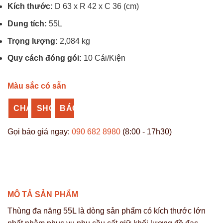
Kích thước:
D 63 x R 42 x C 36 (cm)
Dung tích:
55L
Trọng lượng:
2,084 kg
Quy cách đóng gói:
10 Cái/Kiện
Màu sắc có sẵn
CHAT
SHOPEE
BÁO
ZALO
NHỰA
GIÁ
Gọi báo giá ngay:
090 682 8980
(8:00 - 17h30)
VĨ
SỈ
HƯNG
MÔ TẢ SẢN PHẨM
Thùng đa năng 55L là dòng sản phẩm có kích thước lớn