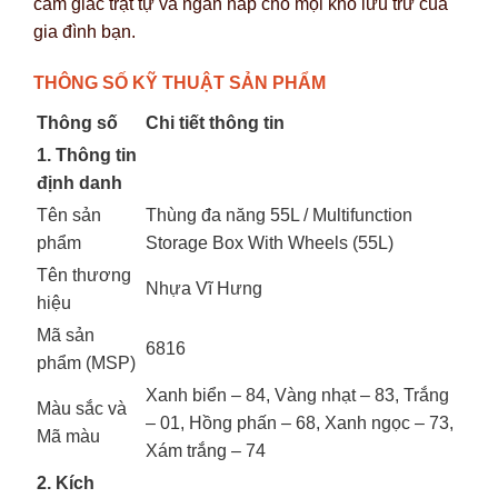
cảm giác trật tự và ngăn nắp cho mọi kho lưu trữ của
gia đình bạn.
THÔNG SỐ KỸ THUẬT SẢN PHẨM
Thông số
Chi tiết thông tin
1. Thông tin
định danh
Tên sản
Thùng đa năng 55L / Multifunction
phẩm
Storage Box With Wheels (55L)
Tên thương
Nhựa Vĩ Hưng
hiệu
Mã sản
6816
phẩm (MSP)
Xanh biển – 84, Vàng nhạt – 83, Trắng
Màu sắc và
– 01, Hồng phấn – 68, Xanh ngọc – 73,
Mã màu
Xám trắng – 74
2. Kích