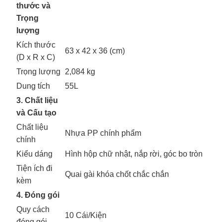
thước và
Trọng
lượng
Kích thước
63 x 42 x 36 (cm)
(D x R x C)
Trọng lượng
2,084 kg
Dung tích
55L
3. Chất liệu
và Cấu tạo
Chất liệu
Nhựa PP chính phẩm
chính
Kiểu dáng
Hình hộp chữ nhật, nắp rời, góc bo tròn
Tiện ích đi
Quai gài khóa chốt chắc chắn
kèm
4. Đóng gói
Quy cách
10 Cái/Kiện
đóng gói