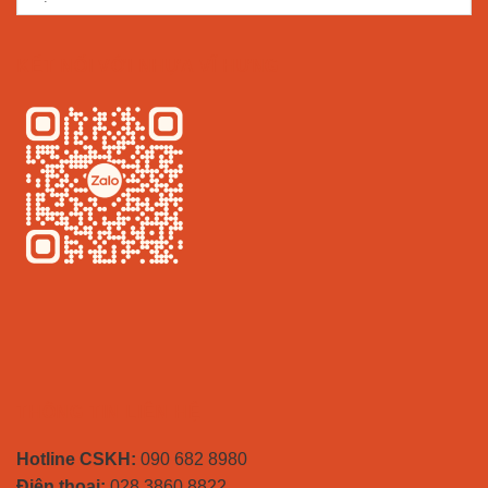
KẾT NỐI VỚI NHỰA VĨ HƯNG
THÔNG TIN LIÊN HỆ
Hotline CSKH:
090 682 8980
Điện thoại:
028 3860 8822