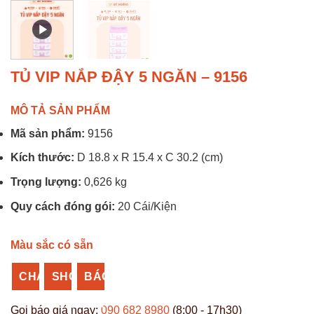
TỦ VIP NẮP ĐẬY 5 NGĂN – 9156
MÔ TẢ SẢN PHẨM
Mã sản phẩm:
9156
Kích thước:
D 18.8 x R 15.4 x C 30.2 (cm)
Trọng lượng:
0,626 kg
Quy cách đóng gói:
20 Cái/Kiện
Màu sắc có sẵn
CHAT
SHOPEE
BÁO
ZALO
NHỰA
GIÁ
Gọi báo giá ngay:
090 682 8980
(8:00 - 17h30)