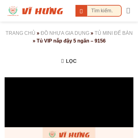
Bỏ
Tìm
qua
kiếm:
nội
dung
TRANG CHỦ
»
ĐỒ NHỰA GIA DỤNG
»
TỦ MINI ĐỂ BÀN
»
Tủ VIP nắp đậy 5 ngăn – 9156
LỌC