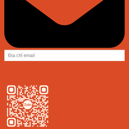
KẾT NỐI VỚI NHỰA VĨ HƯNG