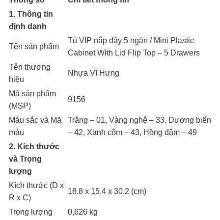
1. Thông tin
định danh
Tủ VIP nắp đậy 5 ngăn / Mini Plastic
Tên sản phẩm
Cabinet With Lid Flip Top – 5 Drawers
Tên thương
Nhựa Vĩ Hưng
hiệu
Mã sản phẩm
9156
(MSP)
Màu sắc và Mã
Trắng – 01, Vàng nghệ – 33, Dương biển
màu
– 42, Xanh cốm – 43, Hồng đậm – 49
2. Kích thước
và Trọng
lượng
Kích thước (D x
18.8 x 15.4 x 30.2 (cm)
R x C)
Trọng lượng
0,626 kg