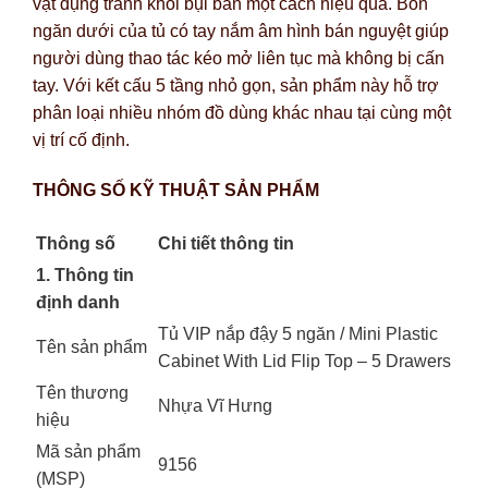
vật dụng tránh khỏi bụi bẩn một cách hiệu quả. Bốn
ngăn dưới của tủ có tay nắm âm hình bán nguyệt giúp
người dùng thao tác kéo mở liên tục mà không bị cấn
tay. Với kết cấu 5 tầng nhỏ gọn, sản phẩm này hỗ trợ
phân loại nhiều nhóm đồ dùng khác nhau tại cùng một
vị trí cố định.
THÔNG SỐ KỸ THUẬT SẢN PHẨM
Thông số
Chi tiết thông tin
1. Thông tin
định danh
Tủ VIP nắp đậy 5 ngăn / Mini Plastic
Tên sản phẩm
Cabinet With Lid Flip Top – 5 Drawers
Tên thương
Nhựa Vĩ Hưng
hiệu
Mã sản phẩm
9156
(MSP)