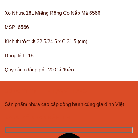
Xô Nhựa 18L Miệng Rộng Có Nắp Mã 6566
MSP:
6566
Kích thước:
Φ 32.5/24.5 x C 31.5 (cm)
Dung tích:
18L
Quy cách đóng gói:
20 Cái/Kiện
CÔNG TY TNHH NHỰA VĨ HƯNG
Sản phẩm nhựa cao cấp đồng hành cùng gia đình Việt
ĐĂNG KÝ NHẬN BẢN TIN