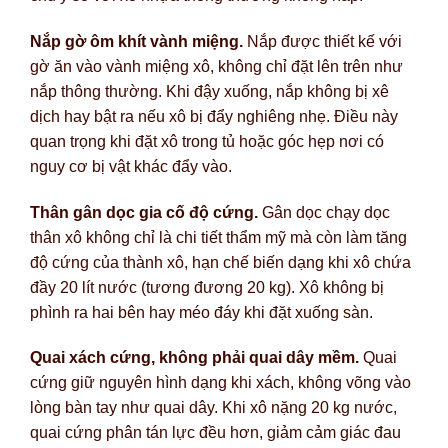
Nắp gờ ôm khít vành miệng.
Nắp được thiết kế với
gờ ăn vào vành miệng xô, không chỉ đặt lên trên như
nắp thông thường. Khi đậy xuống, nắp không bị xê
dịch hay bật ra nếu xô bị đẩy nghiêng nhẹ. Điều này
quan trọng khi đặt xô trong tủ hoặc góc hẹp nơi có
nguy cơ bị vật khác đẩy vào.
Thân gân dọc gia cố độ cứng.
Gân dọc chạy dọc
thân xô không chỉ là chi tiết thẩm mỹ mà còn làm tăng
độ cứng của thành xô, hạn chế biến dạng khi xô chứa
đầy 20 lít nước (tương đương 20 kg). Xô không bị
phình ra hai bên hay méo đáy khi đặt xuống sàn.
Quai xách cứng, không phải quai dây mềm.
Quai
cứng giữ nguyên hình dạng khi xách, không võng vào
lòng bàn tay như quai dây. Khi xô nặng 20 kg nước,
quai cứng phân tán lực đều hơn, giảm cảm giác đau