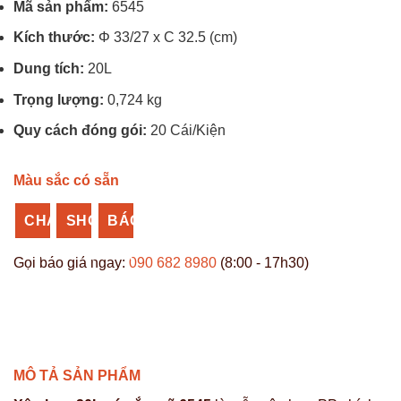
Mã sản phẩm:
6545
Kích thước:
Φ 33/27 x C 32.5 (cm)
Dung tích:
20L
Trọng lượng:
0,724 kg
Quy cách đóng gói:
20 Cái/Kiện
Màu sắc có sẵn
CHAT
SHOPEE
BÁO
ZALO
NHỰA
GIÁ
Gọi báo giá ngay:
090 682 8980
(8:00 - 17h30)
VĨ
SỈ
HƯNG
MÔ TẢ SẢN PHẨM