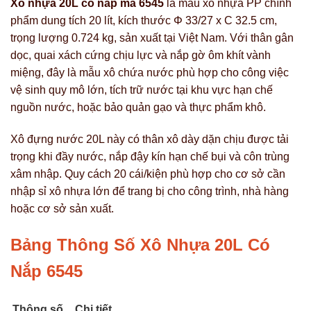
Xô nhựa 20L có nắp mã 6545
là mẫu xô nhựa PP chính
phẩm dung tích 20 lít, kích thước Φ 33/27 x C 32.5 cm,
trọng lượng 0.724 kg, sản xuất tại Việt Nam. Với thân gân
dọc, quai xách cứng chịu lực và nắp gờ ôm khít vành
miệng, đây là mẫu xô chứa nước phù hợp cho công việc
vệ sinh quy mô lớn, tích trữ nước tại khu vực hạn chế
nguồn nước, hoặc bảo quản gạo và thực phẩm khô.
Xô đựng nước 20L này có thân xô dày dặn chịu được tải
trọng khi đầy nước, nắp đậy kín hạn chế bụi và côn trùng
xâm nhập. Quy cách 20 cái/kiện phù hợp cho cơ sở cần
nhập sỉ xô nhựa lớn để trang bị cho công trình, nhà hàng
hoặc cơ sở sản xuất.
Bảng Thông Số Xô Nhựa 20L Có
Nắp 6545
Thông số
Chi tiết