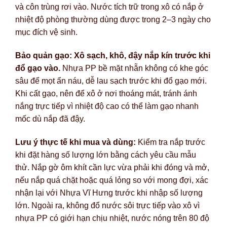
và côn trùng rơi vào. Nước tích trữ trong xô có nắp ở
nhiệt độ phòng thường dùng được trong 2–3 ngày cho
mục đích vệ sinh.
Bảo quản gạo: Xô sạch, khô, đậy nắp kín trước khi
đổ gạo vào.
Nhựa PP bề mặt nhẵn không có khe góc
sâu để mọt ẩn náu, dễ lau sạch trước khi đổ gạo mới.
Khi cất gạo, nên để xô ở nơi thoáng mát, tránh ánh
nắng trực tiếp vì nhiệt độ cao có thể làm gạo nhanh
mốc dù nắp đã đậy.
Lưu ý thực tế khi mua và dùng:
Kiểm tra nắp trước
khi đặt hàng số lượng lớn bằng cách yêu cầu mẫu
thử. Nắp gờ ôm khít cần lực vừa phải khi đóng và mở,
nếu nắp quá chặt hoặc quá lỏng so với mong đợi, xác
nhận lại với Nhựa Vĩ Hưng trước khi nhập số lượng
lớn. Ngoài ra, không đổ nước sôi trực tiếp vào xô vì
nhựa PP có giới hạn chịu nhiệt, nước nóng trên 80 độ