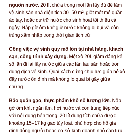
nguồn nước.
20 lít chứa trong một lần lấy đủ để làm
vệ sinh sàn nhà diện tích 30–50 m², giặt một mẻ quần
áo tay, hoặc dự trữ nước cho sinh hoạt tối thiểu cả
ngày. Nắp gờ ôm khít giữ nước không bị bụi và côn
trùng xâm nhập trong thời gian tích trữ.
Công việc vệ sinh quy mô lớn tại nhà hàng, khách
sạn, công trình xây dựng.
Một xô 20L giảm đáng kể
số lần đi lại lấy nước giữa các lần lau sàn hoặc trộn
dung dịch vệ sinh. Quai xách cứng chịu lực giúp bê xô
đầy nước ổn định mà không lo quai bị gãy giữa
chừng.
Bảo quản gạo, thực phẩm khô số lượng lớn.
Nắp
gờ ôm khít ngăn ẩm, hơi nước và côn trùng tiếp xúc
với nội dung bên trong. 20 lít dung tích chứa được
khoảng 15–17 kg gạo tùy loại, phù hợp cho hộ gia
đình đông người hoặc cơ sở kinh doanh nhỏ cần lưu