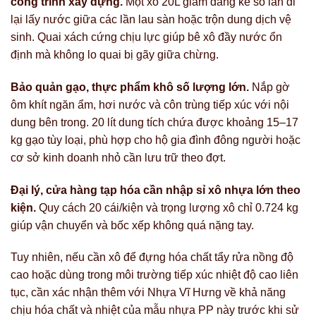
công trình xây dựng.
Một xô 20L giảm đáng kể số lần đi
lại lấy nước giữa các lần lau sàn hoặc trộn dung dịch vệ
sinh. Quai xách cứng chịu lực giúp bê xô đầy nước ổn
định mà không lo quai bị gãy giữa chừng.
Bảo quản gạo, thực phẩm khô số lượng lớn.
Nắp gờ
ôm khít ngăn ẩm, hơi nước và côn trùng tiếp xúc với nội
dung bên trong. 20 lít dung tích chứa được khoảng 15–17
kg gạo tùy loại, phù hợp cho hộ gia đình đông người hoặc
cơ sở kinh doanh nhỏ cần lưu trữ theo đợt.
Đại lý, cửa hàng tạp hóa cần nhập sỉ xô nhựa lớn theo
kiện.
Quy cách 20 cái/kiện và trọng lượng xô chỉ 0.724 kg
giúp vận chuyển và bốc xếp không quá nặng tay.
Tuy nhiên, nếu cần xô để đựng hóa chất tẩy rửa nồng độ
cao hoặc dùng trong môi trường tiếp xúc nhiệt độ cao liên
tục, cần xác nhận thêm với Nhựa Vĩ Hưng về khả năng
chịu hóa chất và nhiệt của mẫu nhựa PP này trước khi sử