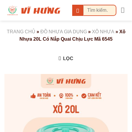
Bỏ
Tìm
qua
kiếm:
nội
dung
TRANG CHỦ
»
ĐỒ NHỰA GIA DỤNG
»
XÔ NHỰA
»
Xô
Nhựa 20L Có Nắp Quai Chịu Lực Mã 6545
LỌC