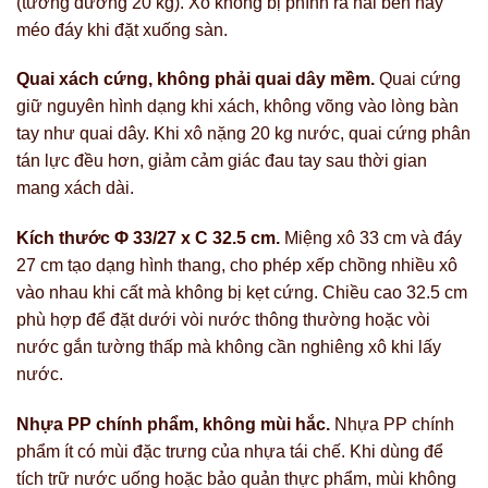
(tương đương 20 kg). Xô không bị phình ra hai bên hay
méo đáy khi đặt xuống sàn.
Quai xách cứng, không phải quai dây mềm.
Quai cứng
giữ nguyên hình dạng khi xách, không võng vào lòng bàn
tay như quai dây. Khi xô nặng 20 kg nước, quai cứng phân
tán lực đều hơn, giảm cảm giác đau tay sau thời gian
mang xách dài.
Kích thước Φ 33/27 x C 32.5 cm.
Miệng xô 33 cm và đáy
27 cm tạo dạng hình thang, cho phép xếp chồng nhiều xô
vào nhau khi cất mà không bị kẹt cứng. Chiều cao 32.5 cm
phù hợp để đặt dưới vòi nước thông thường hoặc vòi
nước gắn tường thấp mà không cần nghiêng xô khi lấy
nước.
Nhựa PP chính phẩm, không mùi hắc.
Nhựa PP chính
phẩm ít có mùi đặc trưng của nhựa tái chế. Khi dùng để
tích trữ nước uống hoặc bảo quản thực phẩm, mùi không