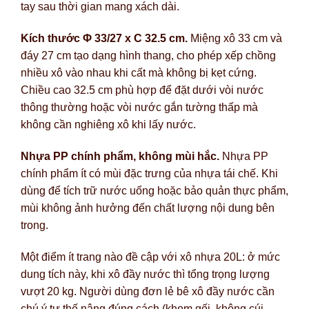
tay sau thời gian mang xách dài.
Kích thước Φ 33/27 x C 32.5 cm.
Miệng xô 33 cm và
đáy 27 cm tạo dạng hình thang, cho phép xếp chồng
nhiều xô vào nhau khi cất mà không bị kẹt cứng.
Chiều cao 32.5 cm phù hợp để đặt dưới vòi nước
thông thường hoặc vòi nước gắn tường thấp mà
không cần nghiêng xô khi lấy nước.
Nhựa PP chính phẩm, không mùi hắc.
Nhựa PP
chính phẩm ít có mùi đặc trưng của nhựa tái chế. Khi
dùng để tích trữ nước uống hoặc bảo quản thực phẩm,
mùi không ảnh hưởng đến chất lượng nội dung bên
trong.
Một điểm ít trang nào đề cập với xô nhựa 20L: ở mức
dung tích này, khi xô đầy nước thì tổng trọng lượng
vượt 20 kg. Người dùng đơn lẻ bê xô đầy nước cần
chú ý tư thế nâng đúng cách (khom gối, không cúi