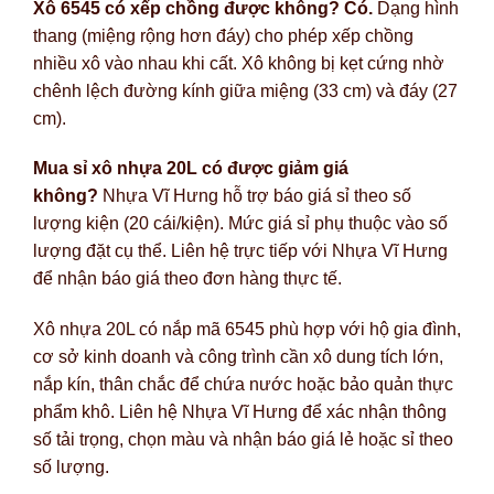
Xô 6545 có xếp chồng được không?
Có.
Dạng hình
thang (miệng rộng hơn đáy) cho phép xếp chồng
nhiều xô vào nhau khi cất. Xô không bị kẹt cứng nhờ
chênh lệch đường kính giữa miệng (33 cm) và đáy (27
cm).
Mua sỉ xô nhựa 20L có được giảm giá
không?
Nhựa Vĩ Hưng hỗ trợ báo giá sỉ theo số
lượng kiện (20 cái/kiện). Mức giá sỉ phụ thuộc vào số
lượng đặt cụ thể. Liên hệ trực tiếp với Nhựa Vĩ Hưng
để nhận báo giá theo đơn hàng thực tế.
Xô nhựa 20L có nắp mã 6545 phù hợp với hộ gia đình,
cơ sở kinh doanh và công trình cần xô dung tích lớn,
nắp kín, thân chắc để chứa nước hoặc bảo quản thực
phẩm khô. Liên hệ Nhựa Vĩ Hưng để xác nhận thông
số tải trọng, chọn màu và nhận báo giá lẻ hoặc sỉ theo
số lượng.