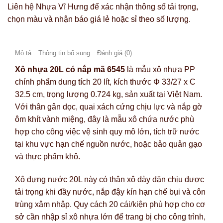
Liên hệ Nhựa Vĩ Hưng để xác nhận thông số tải trọng,
chọn màu và nhận báo giá lẻ hoặc sỉ theo số lượng.
Mô tả
Thông tin bổ sung
Đánh giá (0)
Xô nhựa 20L có nắp mã 6545
là mẫu xô nhựa PP
chính phẩm dung tích 20 lít, kích thước Φ 33/27 x C
32.5 cm, trọng lượng 0.724 kg, sản xuất tại Việt Nam.
Với thân gân dọc, quai xách cứng chịu lực và nắp gờ
ôm khít vành miệng, đây là mẫu xô chứa nước phù
hợp cho công việc vệ sinh quy mô lớn, tích trữ nước
tại khu vực hạn chế nguồn nước, hoặc bảo quản gạo
và thực phẩm khô.
Xô đựng nước 20L này có thân xô dày dặn chịu được
tải trọng khi đầy nước, nắp đậy kín hạn chế bụi và côn
trùng xâm nhập. Quy cách 20 cái/kiện phù hợp cho cơ
sở cần nhập sỉ xô nhựa lớn để trang bị cho công trình,