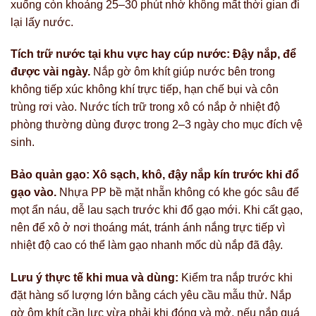
xuống còn khoảng 25–30 phút nhờ không mất thời gian đi
lại lấy nước.
Tích trữ nước tại khu vực hay cúp nước: Đậy nắp, để
được vài ngày.
Nắp gờ ôm khít giúp nước bên trong
không tiếp xúc không khí trực tiếp, hạn chế bụi và côn
trùng rơi vào. Nước tích trữ trong xô có nắp ở nhiệt độ
phòng thường dùng được trong 2–3 ngày cho mục đích vệ
sinh.
Bảo quản gạo: Xô sạch, khô, đậy nắp kín trước khi đổ
gạo vào.
Nhựa PP bề mặt nhẵn không có khe góc sâu để
mọt ẩn náu, dễ lau sạch trước khi đổ gạo mới. Khi cất gạo,
nên để xô ở nơi thoáng mát, tránh ánh nắng trực tiếp vì
nhiệt độ cao có thể làm gạo nhanh mốc dù nắp đã đậy.
Lưu ý thực tế khi mua và dùng:
Kiểm tra nắp trước khi
đặt hàng số lượng lớn bằng cách yêu cầu mẫu thử. Nắp
gờ ôm khít cần lực vừa phải khi đóng và mở, nếu nắp quá