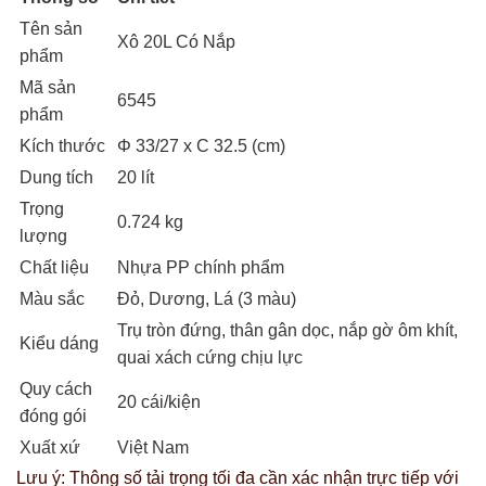
Tên sản
Xô 20L Có Nắp
phẩm
Mã sản
6545
phẩm
Kích thước
Φ 33/27 x C 32.5 (cm)
Dung tích
20 lít
Trọng
0.724 kg
lượng
Chất liệu
Nhựa PP chính phẩm
Màu sắc
Đỏ, Dương, Lá (3 màu)
Trụ tròn đứng, thân gân dọc, nắp gờ ôm khít,
Kiểu dáng
quai xách cứng chịu lực
Quy cách
20 cái/kiện
đóng gói
Xuất xứ
Việt Nam
Lưu ý: Thông số tải trọng tối đa cần xác nhận trực tiếp với