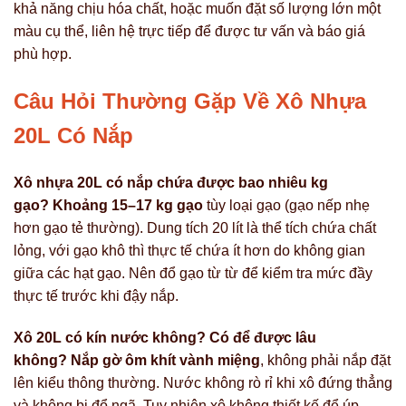
khả năng chịu hóa chất, hoặc muốn đặt số lượng lớn một
màu cụ thể, liên hệ trực tiếp để được tư vấn và báo giá
phù hợp.
Câu Hỏi Thường Gặp Về Xô Nhựa
20L Có Nắp
Xô nhựa 20L có nắp chứa được bao nhiêu kg
gạo?
Khoảng 15–17 kg gạo
tùy loại gạo (gạo nếp nhẹ
hơn gạo tẻ thường). Dung tích 20 lít là thể tích chứa chất
lỏng, với gạo khô thì thực tế chứa ít hơn do không gian
giữa các hạt gạo. Nên đổ gạo từ từ để kiểm tra mức đầy
thực tế trước khi đậy nắp.
Xô 20L có kín nước không? Có để được lâu
không?
Nắp gờ ôm khít vành miệng
, không phải nắp đặt
lên kiểu thông thường. Nước không rò rỉ khi xô đứng thẳng
và không bị đổ ngã. Tuy nhiên xô không thiết kế để úp