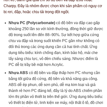
Charpy. Đây là nhóm được chọn khi sản phẩm có nguy cơ
bị rơi, đập, hoặc chịu tải trọng đột ngột.
Nhựa PC (Polycarbonate)
có độ bền va đập cao gấp
khoảng 250 lần so với kính thường, đồng thời giữ được
độ trong suốt lên đến 88–90%. Sự kết hợp giữa cứng
chịu va đập và trong suốt khiến PC gần như không có
đối thủ trong các ứng dụng cần cả hai tính chất. Ứng
dụng tiêu biểu: kính chống đạn, kính bảo hộ, mái che
lấy sáng chịu lực, vỏ đèn chiếu sáng. Nhược điểm là
PC dễ bị trầy bề mặt hơn Acrylic.
Nhựa ABS
có độ bền va đập thấp hơn PC nhưng cân
bằng tốt giữa độ cứng, độ bền và khả năng gia công.
ABS dễ ép phun, dễ sơn phủ, dễ mạ kim loại và giá
thành rẻ hơn PC đáng kể, đây là lý do ABS chiếm phần
lớn thị phần vỏ thiết bị trên thế giới. Ứng dụng tiêu biểu:
vỏ thiết bị điện tử, linh kiện xe máy, nội thất ô tô, đồ chơi