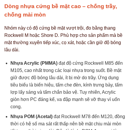
Dòng nhựa cứng bề mặt cao – chống trầy,
chống mài mòn
Nhóm này có độ cứng bề mặt vượt trội, đo bằng thang
Rockwell M hoặc Shore D. Phù hợp cho sản phẩm mà bề
mặt thường xuyên tiếp xúc, cọ xát, hoặc cần giữ độ bóng
lâu dài.
Nhựa Acrylic (PMMA)
đạt độ cứng Rockwell M85 đến
M105, cao nhất trong các loại nhựa trong suốt. Bề mặt
giữ được độ bóng lâu dài, ít bị mờ do trầy. Ứng dụng
tiêu biểu là biển hiệu, tấm che đèn, kính trưng bày, tấm
lợp lấy sáng và tấm chắn bảo vệ. Tuy nhiên, Acrylic
giòn hơn PC đáng kể, va đập mạnh sẽ vỡ thay vì uốn
cong.
Nhựa POM (Acetal)
đạt Rockwell M78 đến M120, đồng
thời có hệ số ma sát rất thấp nên bề mặt chịu mài mòn