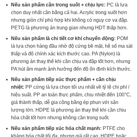
Nếu sản phẩm cần trong suốt + chịu lực:
PC là lựa
chọn duy nhất cân bằng cả hai. Acrylic trong suốt hơn
nhưng giòn chỉ phù hợp khi không có nguy cơ va đập.
PETG là phương án trung gian nhưng HDT thấp hơn.
Nếu sản phẩm là chi tiết cơ khí chuyển động:
POM
là lựa chọn hàng đầu nhờ độ cứng bề mặt, hệ số ma sát
thấp và độ chính xác kích thước cao. PA (Nylon) là
phương án thay thế khi cần chịu va đập tốt hơn, nhưng
PA hút ẩm mạnh ảnh hưởng đến độ ổn định kích thước.
Nếu sản phẩm tiếp xúc thực phẩm + cần chịu
nhiệt:
PP cứng là lựa chọn tối ưu nhất về tỷ lệ chi phí /
hiệu suất. PP an toàn thực phẩm, chịu nhiệt đến 100°C,
giá thành thấp, dễ gia công bằng ép phun với sản
lượng lớn. HDPE là phương án thay thế khi cần chịu
hóa chất tốt hơn nhưng không cần trong suốt.
Nếu sản phẩm tiếp xúc hóa chất mạnh:
PTFE cho
kháng hóa chất tối đa, nhưng giá rất cao. HDPE hoặc