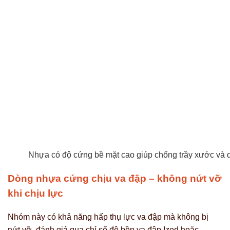
Nhựa có độ cứng bề mặt cao giúp chống trầy xước và du
Dòng nhựa cứng chịu va đập – không nứt vỡ
khi chịu lực
Nhóm này có khả năng hấp thụ lực va đập mà không bị
nứt vỡ, đánh giá qua chỉ số độ bền va đập Izod hoặc