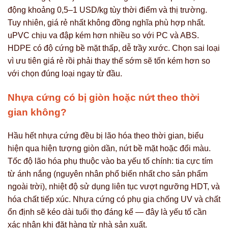
động khoảng 0,5–1 USD/kg tùy thời điểm và thị trường.
Tuy nhiên, giá rẻ nhất không đồng nghĩa phù hợp nhất.
uPVC chịu va đập kém hơn nhiều so với PC và ABS.
HDPE có độ cứng bề mặt thấp, dễ trầy xước. Chọn sai loại
vì ưu tiên giá rẻ rồi phải thay thế sớm sẽ tốn kém hơn so
với chọn đúng loại ngay từ đầu.
Nhựa cứng có bị giòn hoặc nứt theo thời
gian không?
Hầu hết nhựa cứng đều bị lão hóa theo thời gian, biểu
hiện qua hiện tượng giòn dần, nứt bề mặt hoặc đổi màu.
Tốc độ lão hóa phụ thuộc vào ba yếu tố chính: tia cực tím
từ ánh nắng (nguyên nhân phổ biến nhất cho sản phẩm
ngoài trời), nhiệt độ sử dụng liên tục vượt ngưỡng HDT, và
hóa chất tiếp xúc. Nhựa cứng có phụ gia chống UV và chất
ổn định sẽ kéo dài tuổi thọ đáng kể — đây là yếu tố cần
xác nhận khi đặt hàng từ nhà sản xuất.