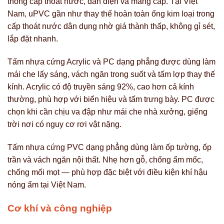
thống cấp thoát nước, dẫn điện và máng cáp. Tại Việt
Nam, uPVC gần như thay thế hoàn toàn ống kim loại trong
cấp thoát nước dân dụng nhờ giá thành thấp, không gỉ sét,
lắp đặt nhanh.
Tấm nhựa cứng Acrylic và PC dạng phẳng được dùng làm
mái che lấy sáng, vách ngăn trong suốt và tấm lợp thay thế
kính. Acrylic có độ truyền sáng 92%, cao hơn cả kính
thường, phù hợp với biển hiệu và tấm trưng bày. PC được
chọn khi cần chịu va đập như mái che nhà xưởng, giếng
trời nơi có nguy cơ rơi vật nặng.
Tấm nhựa cứng PVC dạng phẳng dùng làm ốp tường, ốp
trần và vách ngăn nội thất. Nhẹ hơn gỗ, chống ẩm mốc,
chống mối mọt — phù hợp đặc biệt với điều kiện khí hậu
nóng ẩm tại Việt Nam.
Cơ khí và công nghiệp