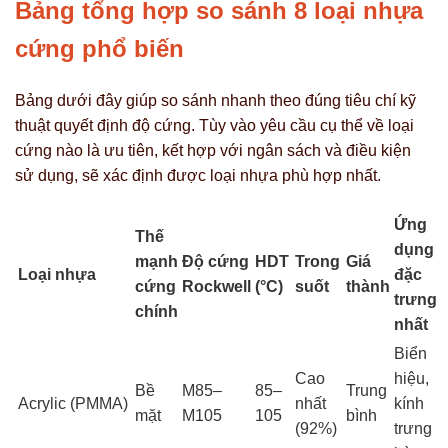
Bảng tổng hợp so sánh 8 loại nhựa
cứng phổ biến
Bảng dưới đây giúp so sánh nhanh theo đúng tiêu chí kỹ
thuật quyết định độ cứng. Tùy vào yêu cầu cụ thể về loại
cứng nào là ưu tiên, kết hợp với ngân sách và điều kiện
sử dụng, sẽ xác định được loại nhựa phù hợp nhất.
Ứng
Thế
dụng
mạnh
Độ cứng
HDT
Trong
Giá
Loại nhựa
đặc
cứng
Rockwell
(°C)
suốt
thành
trưng
chính
nhất
Biển
Cao
hiệu,
Bề
M85–
85–
Trung
Acrylic (PMMA)
nhất
kính
mặt
M105
105
bình
(92%)
trưng