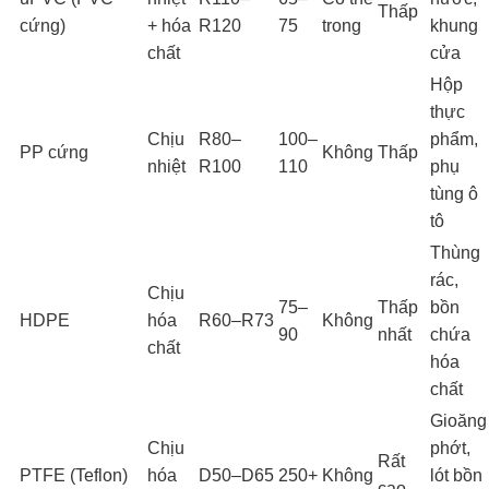
Thấp
cứng)
+ hóa
R120
75
trong
khung
chất
cửa
Hộp
thực
Chịu
R80–
100–
phẩm,
PP cứng
Không
Thấp
nhiệt
R100
110
phụ
tùng ô
tô
Thùng
rác,
Chịu
75–
Thấp
bồn
HDPE
hóa
R60–R73
Không
90
nhất
chứa
chất
hóa
chất
Gioăng
Chịu
phớt,
Rất
PTFE (Teflon)
hóa
D50–D65
250+
Không
lót bồn
cao