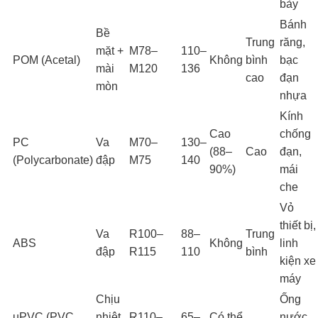
bày
Bánh
Bề
Trung
răng,
mặt +
M78–
110–
POM (Acetal)
Không
bình
bạc
mài
M120
136
cao
đạn
mòn
nhựa
Kính
Cao
chống
PC
Va
M70–
130–
(88–
Cao
đạn,
(Polycarbonate)
đập
M75
140
90%)
mái
che
Vỏ
thiết bị,
Va
R100–
88–
Trung
ABS
Không
linh
đập
R115
110
bình
kiện xe
máy
Chịu
Ống
uPVC (PVC
nhiệt
R110–
65–
Có thể
nước,