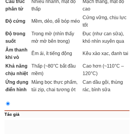
Cấu trúc
Nhiều nhánh, mật độ
Mạch thẳng, mật độ
phân tử
thấp
cao
Cứng vững, chịu lực
Độ cứng
Mềm, dẻo, dễ bóp méo
tốt
Độ trong
Trong mờ (nhìn thấy
Đục (như can sữa),
suốt
mờ mờ bên trong)
khó nhìn xuyên qua
Âm thanh
Êm ái, ít tiếng động
Kêu xào xạc, đanh tai
khi vò
Khả năng
Thấp (~80°C bắt đầu
Cao hơn (~110°C –
chịu nhiệt
mềm)
120°C)
Ứng dụng
Màng bọc thực phẩm,
Can dầu gội, thùng
điển hình
túi zip, chai tương ớt
rác, bình sữa
Tác giả