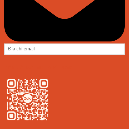
KẾT NỐI VỚI NHỰA VĨ HƯNG