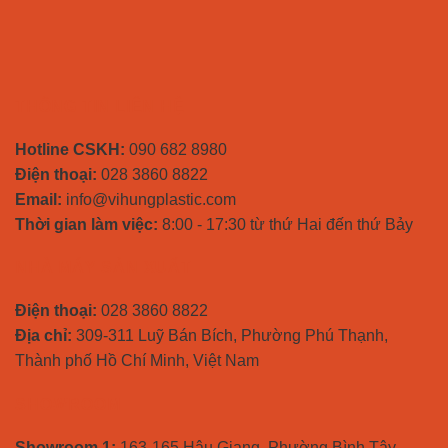
THÔNG TIN LIÊN HỆ
Hotline CSKH:
090 682 8980
Điện thoại:
028 3860 8822
Email:
info@vihungplastic.com
Thời gian làm việc:
8:00 - 17:30 từ thứ Hai đến thứ Bảy
NHÀ MÁY SẢN XUẤT
Điện thoại:
028 3860 8822
Địa chỉ:
309-311 Luỹ Bán Bích, Phường Phú Thạnh,
Thành phố Hồ Chí Minh, Việt Nam
SHOWROOM
Showroom 1:
163-165 Hậu Giang, Phường Bình Tây,