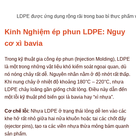
LDPE được ứng dụng rộng rãi trong bao bì thực phẩm
Kinh Nghiệm ép phun LDPE: Nguy
cơ xì bavia
Trong kỹ thuật gia công ép phun (Injection Molding), LDPE
là một trong những vật liệu khó kiểm soát ngoại quan, dù
nó nóng chảy rất dễ. Nguyên nhân nằm ở độ nhớt rất thấp.
Khi nung chảy ở nhiệt độ khoảng 180°C – 220°C, nhựa
LDPE chảy loãng gần giống chất lỏng. Điều này dẫn đến
một lỗi kỹ thuật phổ biến gọi là bavia hay “xì nhựa”.
Cơ chế lỗi:
Nhựa LDPE ở trạng thái lỏng dễ len vào các
khe hở rất nhỏ giữa hai nửa khuôn hoặc tại các chốt đẩy
(ejector pins), tạo ra các viền nhựa thừa mỏng bám quanh
sản phẩm.