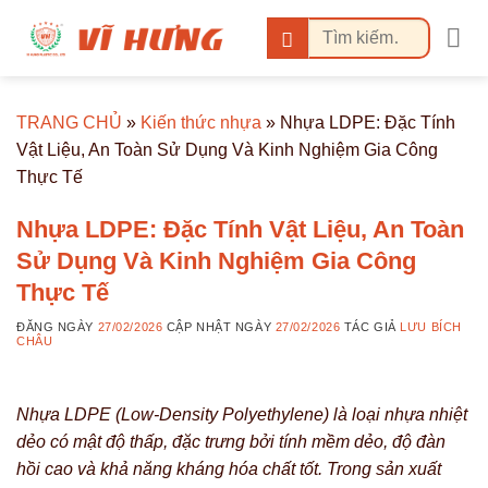
Bỏ
Tìm
qua
kiếm:
nội
dung
TRANG CHỦ
»
Kiến thức nhựa
»
Nhựa LDPE: Đặc Tính
Vật Liệu, An Toàn Sử Dụng Và Kinh Nghiệm Gia Công
Thực Tế
Nhựa LDPE: Đặc Tính Vật Liệu, An Toàn
Sử Dụng Và Kinh Nghiệm Gia Công
Thực Tế
ĐĂNG NGÀY
27/02/2026
CẬP NHẬT NGÀY
27/02/2026
TÁC GIẢ
LƯU BÍCH
CHÂU
Nhựa LDPE (Low-Density Polyethylene) là loại nhựa nhiệt
dẻo có mật độ thấp, đặc trưng bởi tính mềm dẻo, độ đàn
hồi cao và khả năng kháng hóa chất tốt. Trong sản xuất