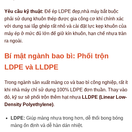
Yêu cầu kỹ thuật:
Để ép LDPE đẹp,nhà máy bắt buộc
phải sử dụng khuôn thép được gia công cơ khí chính xác
với dung sai lắp ghép rất nhỏ và cài đặt lực kẹp khuôn của
máy ép ở mức đủ lớn để giữ kín khuôn, hạn chế nhựa tràn
ra ngoài.
Bí mật ngành bao bì: Phối trộn
LDPE và LLDPE
Trong ngành sản xuất màng co và bao bì công nghiệp, rất ít
khi nhà máy chỉ sử dụng 100% LDPE đơn thuần. Thay vào
đó, kỹ sư sẽ phối trộn thêm hạt nhựa
LLDPE (Linear Low-
Density Polyethylene)
.
LDPE:
Giúp màng nhựa trong hơn, dễ thổi bong bóng
màng ổn định và dễ hàn dán nhiệt.