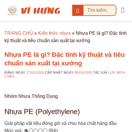
Bỏ
Tìm
qua
kiếm:
nội
dung
TRANG CHỦ
»
Kiến thức nhựa
»
Nhựa PE là gì? Đặc tính
kỹ thuật và tiêu chuẩn sản xuất tại xưởng
Nhựa PE là gì? Đặc tính kỹ thuật và tiêu
chuẩn sản xuất tại xưởng
ĐĂNG NGÀY
27/02/2026
CẬP NHẬT NGÀY
05/03/2026
TÁC GIẢ
LƯU BÍCH
CHÂU
Nhóm Nhựa Thông Dụng
Nhựa PE (Polyethylene)
Giải pháp vật liệu đóng gói và chịu hóa chất hàng đầu
Mức giá: 💲⚪⚪⚪⚪ (Rẻ)