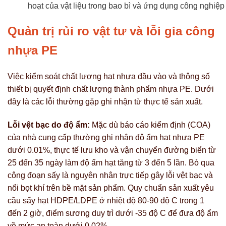
hoạt của vật liệu trong bao bì và ứng dụng công nghiệp
Quản trị rủi ro vật tư và lỗi gia công
nhựa PE
Việc kiểm soát chất lượng hạt nhựa đầu vào và thông số
thiết bị quyết định chất lượng thành phẩm nhựa PE. Dưới
đây là các lỗi thường gặp ghi nhận từ thực tế sản xuất.
Lỗi vệt bạc do độ ẩm:
Mặc dù báo cáo kiểm định (COA)
của nhà cung cấp thường ghi nhận độ ẩm hạt nhựa PE
dưới 0.01%, thực tế lưu kho và vận chuyển đường biển từ
25 đến 35 ngày làm độ ẩm hạt tăng từ 3 đến 5 lần. Bỏ qua
công đoạn sấy là nguyên nhân trực tiếp gây lỗi vệt bạc và
nổi bọt khí trên bề mặt sản phẩm. Quy chuẩn sản xuất yêu
cầu sấy hạt HDPE/LDPE ở nhiệt độ 80-90 độ C trong 1
đến 2 giờ, điểm sương duy trì dưới -35 độ C để đưa độ ẩm
về mức an toàn dưới 0.02%.