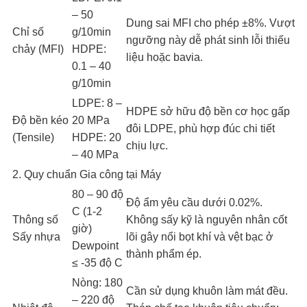
– 50
Dung sai MFI cho phép ±8%. Vượt
Chỉ số
g/10min
ngưỡng này dễ phát sinh lỗi thiếu
chảy (MFI)
HDPE:
liệu hoặc bavia.
0.1 – 40
g/10min
LDPE: 8 –
HDPE sở hữu độ bền cơ học gấp
Độ bền kéo
20 MPa
đôi LDPE, phù hợp đúc chi tiết
(Tensile)
HDPE: 20
chịu lực.
– 40 MPa
2. Quy chuẩn Gia công tại Máy
80 – 90 độ
Độ ẩm yêu cầu dưới 0.02%.
C (1-2
Thông số
Không sấy kỹ là nguyên nhân cốt
giờ)
Sấy nhựa
lõi gây nổi bọt khí và vệt bạc ở
Dewpoint
thành phẩm ép.
≤ -35 độ C
Nòng: 180
Cần sử dụng khuôn làm mát đều.
– 220 độ