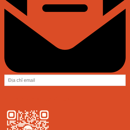
KẾT NỐI VỚI NHỰA VĨ HƯNG