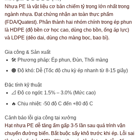
Nhựa PE là vật liệu cơ bản chiếm tỷ trọng lớn nhất trong
ngành nhựa. Đạt chứng nhận an toàn thực phẩm
(FDA/Quatest). Phân thành hai nhóm chính trong ép phun
là HDPE (độ bền cơ học cao, dùng cho bồn, ống áp lực)
và LDPE (dẻo dai, dùng cho màng bọc, bao bì).
Gia công & Sản xuất
🛠️ Phương pháp: Ép phun, Đùn, Thổi màng
🟠 Độ khó: Dễ (Tốc độ chu kỳ ép nhanh từ 8-15 giây)
Đặc tính kỹ thuật
📐 Độ co ngót: 1.5% – 3.0% (Mức cao)
🔥 Chịu nhiệt: -50 độ C đến +80 độ C
Cảnh báo lỗi gia công tại xưởng
Hạt nhựa PE dễ tăng ẩm gấp 3-5 lần sau quá trình vận
chuyển đường biển. Bắt buộc sấy khô trước khi ép. Lỗi sai