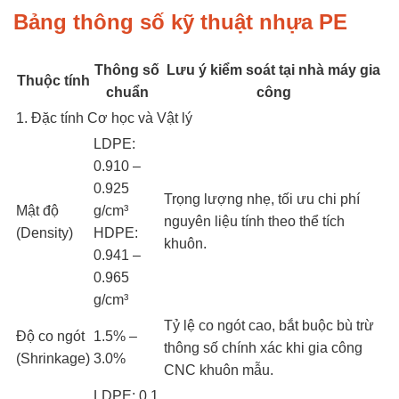
Bảng thông số kỹ thuật nhựa PE
Thông số
Lưu ý kiểm soát tại nhà máy gia
Thuộc tính
chuẩn
công
1. Đặc tính Cơ học và Vật lý
LDPE:
0.910 –
0.925
Trọng lượng nhẹ, tối ưu chi phí
Mật độ
g/cm³
nguyên liệu tính theo thể tích
(Density)
HDPE:
khuôn.
0.941 –
0.965
g/cm³
Tỷ lệ co ngót cao, bắt buộc bù trừ
Độ co ngót
1.5% –
thông số chính xác khi gia công
(Shrinkage)
3.0%
CNC khuôn mẫu.
LDPE: 0.1