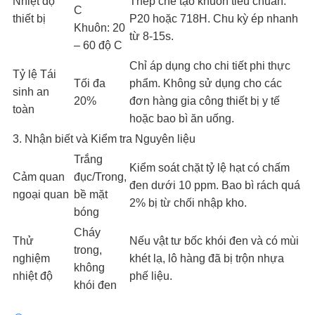
Nhiệt độ
Thép chế tạo khuôn tiêu chuẩn:
C
thiết bị
P20 hoặc 718H. Chu kỳ ép nhanh
Khuôn: 20
từ 8-15s.
– 60 độ C
Chỉ áp dụng cho chi tiết phi thực
Tỷ lệ Tái
Tối đa
phẩm. Không sử dụng cho các
sinh an
20%
đơn hàng gia công thiết bị y tế
toàn
hoặc bao bì ăn uống.
3. Nhận biết và Kiểm tra Nguyên liệu
Trắng
Kiểm soát chặt tỷ lệ hạt có chấm
Cảm quan
đục/Trong,
đen dưới 10 ppm. Bao bì rách quá
ngoại quan
bề mặt
2% bị từ chối nhập kho.
bóng
Cháy
Thử
Nếu vật tư bốc khói đen và có mùi
trong,
nghiệm
khét lạ, lô hàng đã bị trộn nhựa
không
nhiệt độ
phế liệu.
khói đen