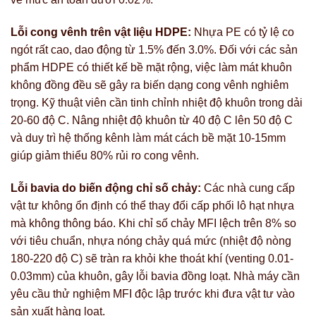
Lỗi cong vênh trên vật liệu HDPE:
Nhựa PE có tỷ lệ co
ngót rất cao, dao động từ 1.5% đến 3.0%. Đối với các sản
phẩm HDPE có thiết kế bề mặt rộng, việc làm mát khuôn
không đồng đều sẽ gây ra biến dạng cong vênh nghiêm
trọng. Kỹ thuật viên cần tinh chỉnh nhiệt độ khuôn trong dải
20-60 độ C. Nâng nhiệt độ khuôn từ 40 độ C lên 50 độ C
và duy trì hệ thống kênh làm mát cách bề mặt 10-15mm
giúp giảm thiểu 80% rủi ro cong vênh.
Lỗi bavia do biến động chỉ số chảy:
Các nhà cung cấp
vật tư không ổn định có thể thay đổi cấp phối lô hạt nhựa
mà không thông báo. Khi chỉ số chảy MFI lệch trên 8% so
với tiêu chuẩn, nhựa nóng chảy quá mức (nhiệt độ nòng
180-220 độ C) sẽ tràn ra khỏi khe thoát khí (venting 0.01-
0.03mm) của khuôn, gây lỗi bavia đồng loạt. Nhà máy cần
yêu cầu thử nghiệm MFI độc lập trước khi đưa vật tư vào
sản xuất hàng loạt.