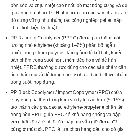
bền kéo và chịu nhiệt cao nhất, bề mặt bóng cứng và dễ
gia công ép phun. PPH phù hợp cho các sản phẩm cần
độ cứng vững như thùng rác công nghiệp, pallet, nắp
chai, linh kiện kỹ thuật.
PP Random Copolymer (PPRC) được pha thêm một
lượng nhỏ ethylene (khoảng 1–7%) phân bố ngẫu
nhiên trong chuỗi polymer, làm giảm độ kết tinh, khiến
sản phẩm trong suốt hơn, mềm dẻo hơn và dễ hàn
nhiệt. PPRC thường được dùng cho các sản phẩm cần
tính thẩm mỹ và độ trong như ly nhựa, bao bì thực phẩm
trong suốt, hộp đựng.
PP Block Copolymer / Impact Copolymer (PPC) chứa
ethylene pha theo từng khối với tỷ lệ cao hơn (5–15%),
tạo thành các pha cao su ethylene-propylene phân tán
trong nền PPH, giúp PPC có khả năng chống va đập
vượt trội kể cả ở nhiệt độ thấp mà vẫn giữ được độ
cứng ở mức tốt. PPC là lựa chọn hàng đầu cho đồ gia