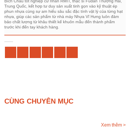
Bích Châu tốt nghiệp cử nhân RMIT, thạc sĩ Fudan Thượng Hải,
Trung Quốc, kết hợp tư duy sản xuất tinh gọn vào kỹ thuật ép
phun nhựa cùng sự am hiểu sâu sắc đặc tính vật lý của từng hạt
nhựa, giúp các sản phẩm từ nhà máy Nhựa Vĩ Hưng luôn đảm
bảo chất lượng từ khâu thiết kế khuôn mẫu đến thành phẩm
trước khi đến tay khách hàng.
CÙNG CHUYÊN MỤC
Xem thêm >