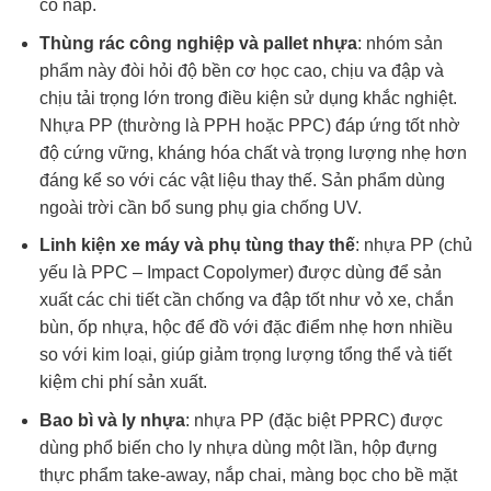
có nắp.
Thùng rác công nghiệp và pallet nhựa
: nhóm sản
phẩm này đòi hỏi độ bền cơ học cao, chịu va đập và
chịu tải trọng lớn trong điều kiện sử dụng khắc nghiệt.
Nhựa PP (thường là PPH hoặc PPC) đáp ứng tốt nhờ
độ cứng vững, kháng hóa chất và trọng lượng nhẹ hơn
đáng kể so với các vật liệu thay thế. Sản phẩm dùng
ngoài trời cần bổ sung phụ gia chống UV.
Linh kiện xe máy và phụ tùng thay thế
: nhựa PP (chủ
yếu là PPC – Impact Copolymer) được dùng để sản
xuất các chi tiết cần chống va đập tốt như vỏ xe, chắn
bùn, ốp nhựa, hộc để đồ với đặc điểm nhẹ hơn nhiều
so với kim loại, giúp giảm trọng lượng tổng thể và tiết
kiệm chi phí sản xuất.
Bao bì và ly nhựa
: nhựa PP (đặc biệt PPRC) được
dùng phổ biến cho ly nhựa dùng một lần, hộp đựng
thực phẩm take-away, nắp chai, màng bọc cho bề mặt