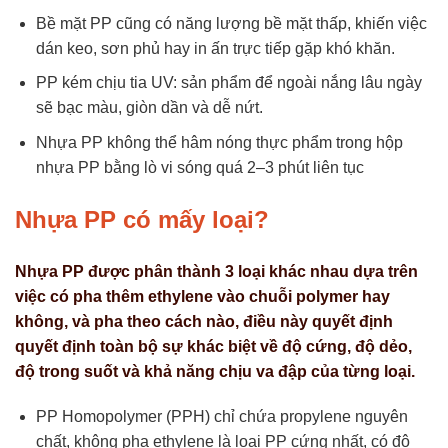
Bề mặt PP cũng có năng lượng bề mặt thấp, khiến việc
dán keo, sơn phủ hay in ấn trực tiếp gặp khó khăn.
PP kém chịu tia UV: sản phẩm để ngoài nắng lâu ngày
sẽ bạc màu, giòn dần và dễ nứt.
Nhựa PP không thể hâm nóng thực phẩm trong hộp
nhựa PP bằng lò vi sóng quá 2–3 phút liên tục
Nhựa PP có mấy loại?
Nhựa PP được phân thành 3 loại khác nhau dựa trên
việc có pha thêm ethylene vào chuỗi polymer hay
không, và pha theo cách nào, điều này quyết định
quyết định toàn bộ sự khác biệt về độ cứng, độ dẻo,
độ trong suốt và khả năng chịu va đập của từng loại.
PP Homopolymer (PPH) chỉ chứa propylene nguyên
chất, không pha ethylene là loại PP cứng nhất, có độ