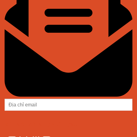
KẾT NỐI VỚI NHỰA VĨ HƯNG