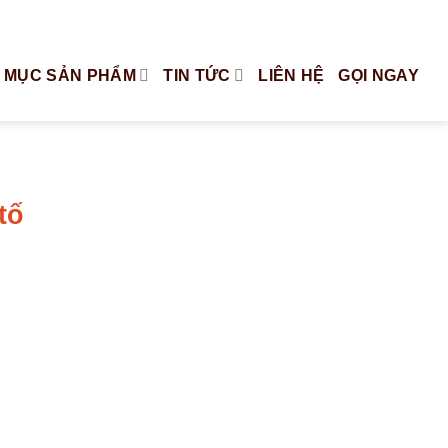
Tiếng Việt
English
 MỤC SẢN PHẨM
TIN TỨC
LIÊN HỆ
GỌI NGAY
tố