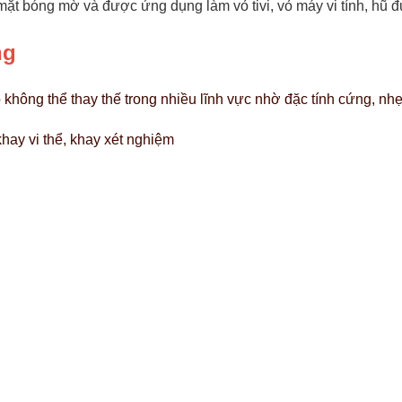
mặt bóng mờ và được ứng dụng làm vỏ tivi, vỏ máy vi tính, hũ 
ng
 không thể thay thế trong nhiều lĩnh vực nhờ đặc tính cứng, nh
hay vi thể, khay xét nghiệm