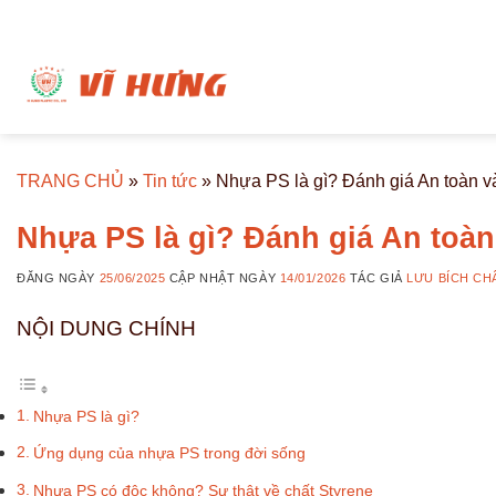
Bỏ
qua
nội
dung
TRANG CHỦ
»
Tin tức
»
Nhựa PS là gì? Đánh giá An toàn v
Nhựa PS là gì? Đánh giá An toàn
ĐĂNG NGÀY
25/06/2025
CẬP NHẬT NGÀY
14/01/2026
TÁC GIẢ
LƯU BÍCH CH
NỘI DUNG CHÍNH
Nhựa PS là gì?
Ứng dụng của nhựa PS trong đời sống
Nhựa PS có độc không? Sự thật về chất Styrene