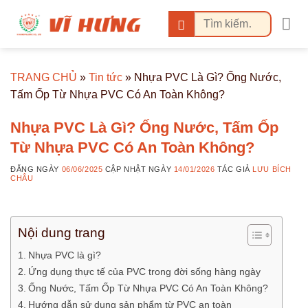
Bỏ
Tìm
qua
kiếm:
nội
dung
TRANG CHỦ
»
Tin tức
»
Nhựa PVC Là Gì? Ống Nước,
Tấm Ốp Từ Nhựa PVC Có An Toàn Không?
Nhựa PVC Là Gì? Ống Nước, Tấm Ốp
Từ Nhựa PVC Có An Toàn Không?
ĐĂNG NGÀY
06/06/2025
CẬP NHẬT NGÀY
14/01/2026
TÁC GIẢ
LƯU BÍCH
CHÂU
Nội dung trang
Nhựa PVC là gì?
Ứng dụng thực tế của PVC trong đời sống hàng ngày
Ống Nước, Tấm Ốp Từ Nhựa PVC Có An Toàn Không?
Hướng dẫn sử dụng sản phẩm từ PVC an toàn