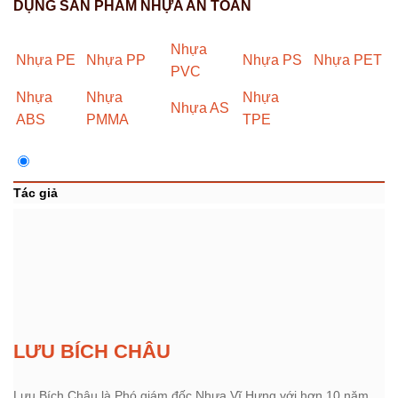
DỤNG SẢN PHẨM NHỰA AN TOÀN
Nhựa
Nhựa PE
Nhựa PP
Nhựa PS
Nhựa PET
PVC
Nhựa
Nhựa
Nhựa
Nhựa AS
ABS
PMMA
TPE
Tác giả
LƯU BÍCH CHÂU
Lưu Bích Châu là Phó giám đốc Nhựa Vĩ Hưng với hơn 10 năm