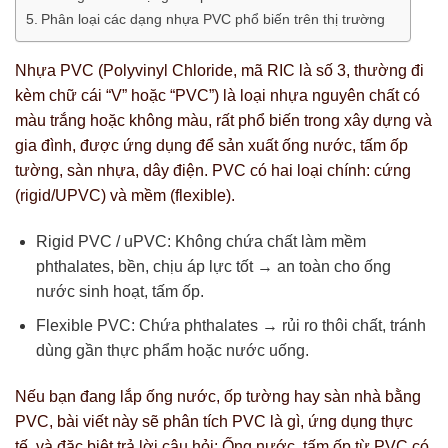
Phân loại các dạng nhựa PVC phổ biến trên thị trường
Nhựa PVC (Polyvinyl Chloride, mã RIC là số 3, thường đi
kèm chữ cái “V” hoặc “PVC”) là loại nhựa nguyên chất có
màu trắng hoặc không màu, rất phổ biến trong xây dựng và
gia đình, được ứng dụng để sản xuất ống nước, tấm ốp
tường, sàn nhựa, dây điện. PVC có hai loại chính: cứng
(rigid/UPVC) và mềm (flexible).
Rigid PVC / uPVC: Không chứa chất làm mềm
phthalates, bền, chịu áp lực tốt → an toàn cho ống
nước sinh hoạt, tấm ốp.
Flexible PVC: Chứa phthalates → rủi ro thôi chất, tránh
dùng gần thực phẩm hoặc nước uống.
Nếu bạn đang lắp ống nước, ốp tường hay sàn nhà bằng
PVC, bài viết này sẽ phân tích PVC là gì, ứng dụng thực
tế, và đặc biệt trả lời câu hỏi: Ống nước, tấm ốp từ PVC có