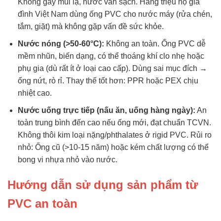
Không gây mùi lạ, nước vẫn sạch. Hàng triệu hộ gia
đình Việt Nam dùng ống PVC cho nước máy (rửa chén,
tắm, giặt) mà không gặp vấn đề sức khỏe.
Nước nóng (>50-60°C):
Không an toàn. Ống PVC dễ
mềm nhũn, biến dạng, có thể thoáng khí clo nhẹ hoặc
phụ gia (dù rất ít ở loại cao cấp). Dùng sai mục đích →
ống nứt, rò rỉ. Thay thế tốt hơn: PPR hoặc PEX chịu
nhiệt cao.
Nước uống trực tiếp (nấu ăn, uống hàng ngày):
An
toàn trung bình đến cao nếu ống mới, đạt chuẩn TCVN.
Không thôi kim loại nặng/phthalates ở rigid PVC. Rủi ro
nhỏ: Ống cũ (>10-15 năm) hoặc kém chất lượng có thể
bong vi nhựa nhỏ vào nước.
Hướng dẫn sử dụng sản phẩm từ
PVC an toàn