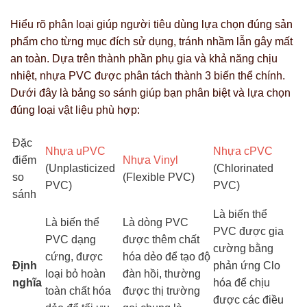
Hiểu rõ phân loại giúp người tiêu dùng lựa chọn đúng sản
phẩm cho từng mục đích sử dụng, tránh nhầm lẫn gây mất
an toàn. Dựa trên thành phần phụ gia và khả năng chịu
nhiệt, nhựa PVC được phân tách thành 3 biến thể chính.
Dưới đây là bảng so sánh giúp bạn phân biệt và lựa chọn
đúng loại vật liệu phù hợp:
Đặc
Nhựa uPVC
Nhựa cPVC
điểm
Nhựa Vinyl
(Unplasticized
(Chlorinated
so
(Flexible PVC)
PVC)
PVC)
sánh
Là biến thể
Là biến thể
Là dòng PVC
PVC được gia
PVC dạng
được thêm chất
cường bằng
cứng, được
hóa dẻo để tạo độ
Định
phản ứng Clo
loại bỏ hoàn
đàn hồi, thường
nghĩa
hóa để chịu
toàn chất hóa
được thị trường
được các điều