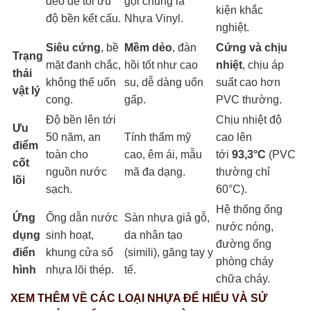
dẻo để tối ưu
gọi chung là
kiện khắc
độ bền kết cấu.
Nhựa Vinyl.
nghiệt.
Siêu cứng
, bề
Mềm dẻo
, đàn
Cứng và chịu
Trạng
mặt đanh chắc,
hồi tốt như cao
nhiệt
, chịu áp
thái
không thể uốn
su, dễ dàng uốn
suất cao hơn
vật lý
cong.
gấp.
PVC thường.
Độ bền lên tới
Chịu nhiệt độ
Ưu
50 năm, an
Tính thẩm mỹ
cao lên
điểm
toàn cho
cao, êm ái, mẫu
tới
93,3°C
(PVC
cốt
nguồn nước
mã đa dạng.
thường chỉ
lõi
sạch.
60°C).
Hệ thống ống
Ứng
Ống dẫn nước
Sàn nhựa giả gỗ,
nước nóng,
dụng
sinh hoạt,
da nhân tạo
đường ống
điển
khung cửa sổ
(simili), găng tay y
phòng cháy
hình
nhựa lõi thép.
tế.
chữa cháy.
XEM THÊM VỀ CÁC LOẠI NHỰA ĐỂ HIỂU VÀ SỬ