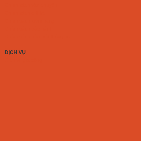
Chính sách vận chuyển
Chính sách đổi trả
Chính sách kiểm hàng
Chính sách bảo hành
Chính sách bảo mật thông tin
DỊCH VỤ
Dịch vụ gia công