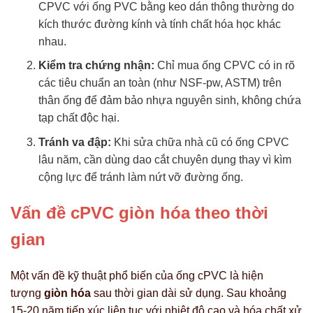
CPVC với ống PVC bằng keo dán thông thường do
kích thước đường kính và tính chất hóa học khác
nhau.
Kiểm tra chứng nhận:
Chỉ mua ống CPVC có in rõ
các tiêu chuẩn an toàn (như NSF-pw, ASTM) trên
thân ống để đảm bảo nhựa nguyên sinh, không chứa
tạp chất độc hại.
Tránh va đập:
Khi sửa chữa nhà cũ có ống CPVC
lâu năm, cần dùng dao cắt chuyên dụng thay vì kìm
cộng lực để tránh làm nứt vỡ đường ống.
Vấn đề cPVC giòn hóa theo thời
gian
Một vấn đề kỹ thuật phổ biến của ống cPVC là hiện
tượng
giòn hóa
sau thời gian dài sử dụng. Sau khoảng
15-20 năm tiếp xúc liên tục với nhiệt độ cao và hóa chất xử