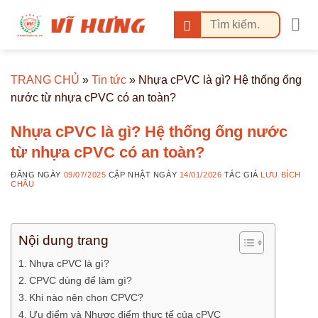
Bỏ
Tìm
qua
kiếm:
nội
dung
TRANG CHỦ
»
Tin tức
»
Nhựa cPVC là gì? Hệ thống ống
nước từ nhựa cPVC có an toàn?
Nhựa cPVC là gì? Hệ thống ống nước
từ nhựa cPVC có an toàn?
ĐĂNG NGÀY
09/07/2025
CẬP NHẬT NGÀY
14/01/2026
TÁC GIẢ
LƯU BÍCH
CHÂU
Nội dung trang
Nhựa cPVC là gì?
CPVC dùng để làm gì?
Khi nào nên chọn CPVC?
Ưu điểm và Nhược điểm thực tế của cPVC