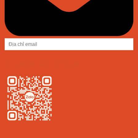
KẾT NỐI VỚI NHỰA VĨ HƯNG