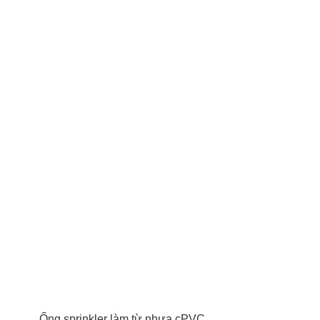
Ống sprinkler làm từ nhựa cPVC